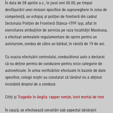
În data de 08 aprilie a.c., în jurul orei 00.00, pe timpul
desfăşurării unei misiuni specifice de supraveghere în zona de
competenţă, un echipaj al poliţiei de frontieră din cadrul
Sectorului Poliţiei de Frontieră Stânca–ITPF Iași, aflat în
exercitarea atribuţiilor de serviciu pe raza localității Maoleasa,
a efectuat semnalele regulamentare de oprire pentru un
autoturism, condus de către un bărbat, în vârstă de 19 de ani.
Cu ocazia efectuării controlului, conducătorul auto a declarat
că nu deține permis de conducere pentru nicio categorie de
autovehicule. În urma verificărilor efectuate în bazele de date
specifice, colegii noștri au constatat că tânărul nu a obținut
niciodată dreptul de a conduce.
Citiți și
Tragedie în Anglia: rapper român, lovit mortal de tren
În cauză, se efectuează cercetări sub aspectul săvârşirii