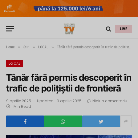
LIVE
»
»
»
Home
Știri
LOCAL
Tânăr fără permis descoperit în trafic de polițiștii de frontieră
LOCAL
Tânăr fără permis descoperit în
trafic de polițiștii de frontieră
9 aprilie 2025
Updated:
9 aprilie 2025
Niciun comentariu
1 Min Read