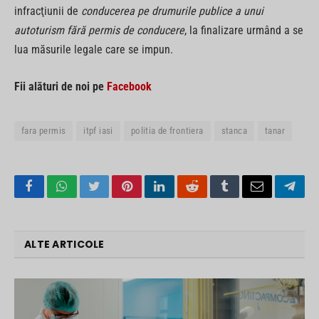
infracţiunii de
conducerea pe drumurile publice a unui
autoturism fără permis de conducere
, la finalizare urmând a se
lua măsurile legale care se impun.
Fii alături de noi pe
Facebook
fara permis
itpf iasi
politia de frontiera
stanca
tanar
Facebook
WhatsApp
Twitter
Pinterest
LinkedIn
Reddit
Tumblr
Email
Tele
ALTE ARTICOLE