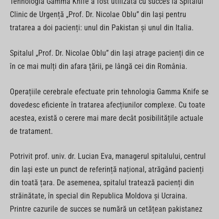
Tehnologia Gamma Knife a fost utilizată cu succes la Spitalul
Clinic de Urgență „Prof. Dr. Nicolae Oblu” din Iași pentru
tratarea a doi pacienți: unul din Pakistan și unul din Italia.
Spitalul „Prof. Dr. Nicolae Oblu” din Iași atrage pacienți din ce
în ce mai mulți din afara țării, pe lângă cei din România.
Operațiile cerebrale efectuate prin tehnologia Gamma Knife se
dovedesc eficiente în tratarea afecțiunilor complexe. Cu toate
acestea, există o cerere mai mare decât posibilitățile actuale
de tratament.
Potrivit prof. univ. dr. Lucian Eva, managerul spitalului, centrul
din Iași este un punct de referință național, atrăgând pacienți
din toată țara. De asemenea, spitalul tratează pacienți din
străinătate, în special din Republica Moldova și Ucraina.
Printre cazurile de succes se numără un cetățean pakistanez