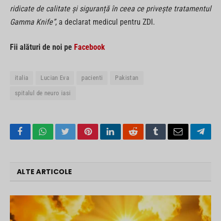
ridicate de calitate și siguranță în ceea ce privește tratamentul
Gamma Knife”
, a declarat medicul pentru ZDI.
Fii alături de noi pe
Facebook
italia
Lucian Eva
pacienti
Pakistan
spitalul de neuro iasi
Facebook
WhatsApp
Twitter
Pinterest
LinkedIn
Reddit
Tumblr
Email
Tele
ALTE ARTICOLE