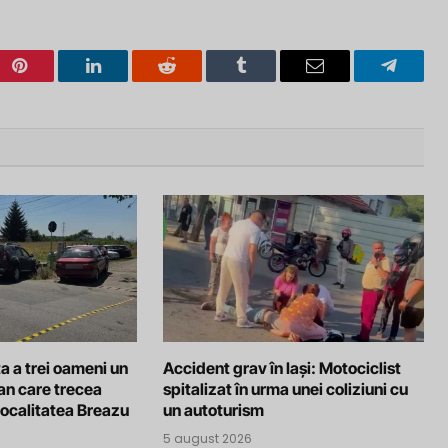
Pinterest
LinkedIn
Reddit
Tumblr
Email
Telegra
a a trei oameni un
Accident grav în Iași: Motociclist
an care trecea
spitalizat în urma unei coliziuni cu
localitatea Breazu
un autoturism
5 august 2026