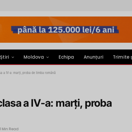
Știri
Moldova
Echipa
Anunțuri
Trimite 
sa a IV-a: marți, proba de limba română
lasa a IV-a: marți, proba
1 Min Read