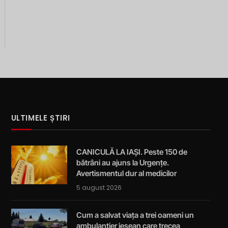
ULTIMELE ȘTIRI
CANICULĂ LA IAȘI. Peste 150 de
bătrâni au ajuns la Urgențe.
Avertismentul dur al medicilor
5 august 2026
Cum a salvat viața a trei oameni un
ambulanțier ieșean care trecea