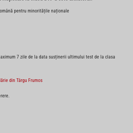
omână pentru minoritățile naționale
aximum 7 zile de la data susținerii ultimului test de la clasa
odărie din Târgu Frumos
erere.