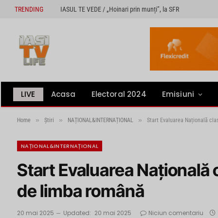
TRENDING
IASUL TE VEDE / „Hoinari prin munți”, la SFR
LIVE
Acasa
Electoral 2024
Emisiuni
»
»
»
Home
Știri
NAȚIONAL&INTERNAȚIONAL
Start Evaluarea Națională cla
NAȚIONAL&INTERNAȚIONAL
Start Evaluarea Națională c
de limba română
20 mai 2025
Updated:
20 mai 2025
Niciun comentariu