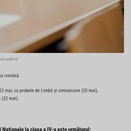
rsa publica)
mba română.
 22 mai, cu probele de Limbă și comunicare (20 mai),
 (22 mai).
i Naționale la clasa a IV-a este următorul: