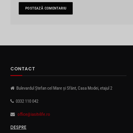
CONTACT
Bulevardul Ștefan cel Mare și Sfânt, Casa Modei, etajul 2
0332 110 042
office@iasitvlife.ro
DESPRE