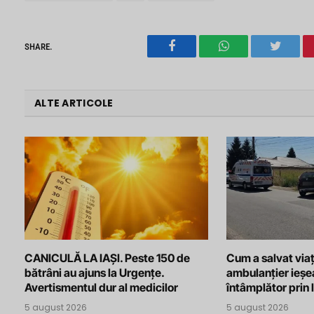
SHARE.
Facebook
WhatsApp
Twitter
ALTE ARTICOLE
CANICULĂ LA IAȘI. Peste 150 de
Cum a salvat viaț
bătrâni au ajuns la Urgențe.
ambulanțier ieșe
Avertismentul dur al medicilor
întâmplător prin 
5 august 2026
5 august 2026