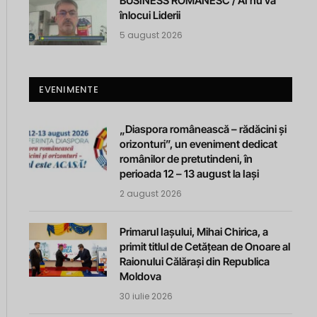
BUSINESS ROMANESC / AI nu va
înlocui Liderii
5 august 2026
EVENIMENTE
„Diaspora românească – rădăcini și
orizonturi”, un eveniment dedicat
românilor de pretutindeni, în
perioada 12 – 13 august la Iași
2 august 2026
Primarul Iașului, Mihai Chirica, a
primit titlul de Cetățean de Onoare al
Raionului Călărași din Republica
Moldova
30 iulie 2026