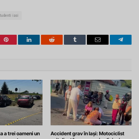
tudenti iasi
Pinterest
LinkedIn
Reddit
Tumblr
Email
Telegra
a a trei oameni un
Accident grav în Iași: Motociclist