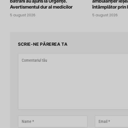
bătrâni au ajuns la Urgențe.
ambulanțier ieșe
Avertismentul dur al medicilor
întâmplător prin 
5 august 2026
5 august 2026
SCRIE-NE PĂREREA TA