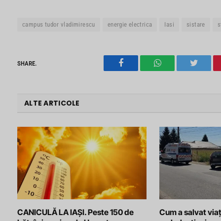
campus tudor vladimirescu
energie electrica
Iasi
sistare
s
SHARE.
Facebook
WhatsApp
Twitter
ALTE ARTICOLE
CANICULĂ LA IAȘI. Peste 150 de
Cum a salvat viaț