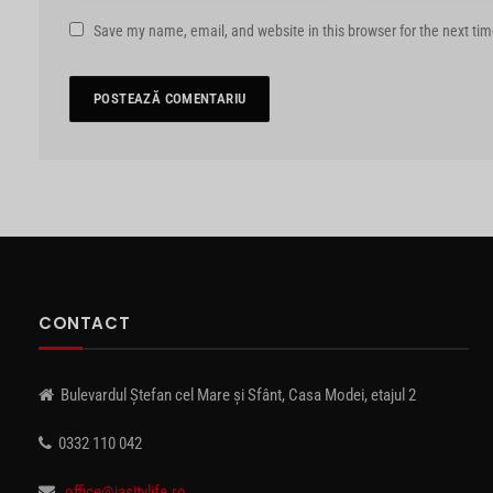
Save my name, email, and website in this browser for the next ti
CONTACT
Bulevardul Ștefan cel Mare și Sfânt, Casa Modei, etajul 2
0332 110 042
office@iasitvlife.ro