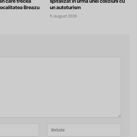
an care trecea
spitalizat în urma unei coliziuni cu
localitatea Breazu
un autoturism
5 august 2026