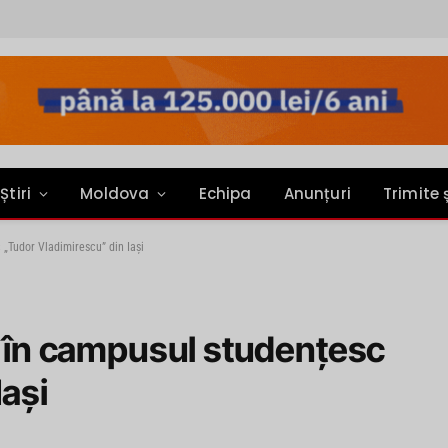
Știri
Moldova
Echipa
Anunțuri
Trimite 
 „Tudor Vladimirescu” din Iași
ce în campusul studențesc
Iași