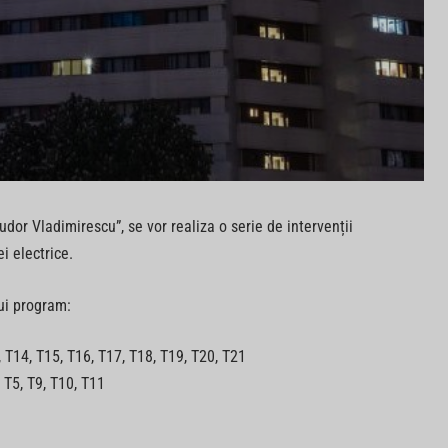
udor Vladimirescu”, se vor realiza o serie de intervenții
i electrice.
lui program:
3, T14, T15, T16, T17, T18, T19, T20, T21
, T5, T9, T10, T11