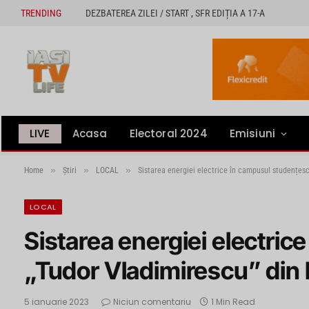
TRENDING
DEZBATEREA ZILEI / START , SFR EDIȚIA A 17-A
LIVE
Acasa
Electoral 2024
Emisiuni
»
»
»
Home
Știri
LOCAL
Sistarea energiei electrice în campusul studențesc
LOCAL
Sistarea energiei electri
„Tudor Vladimirescu” din 
5 ianuarie 2023
Niciun comentariu
1 Min Read