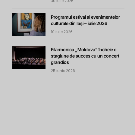
30 iulie 2026
Programul estival al evenimentelor
culturale din Iași – iulie 2026
10 iulie 2026
m
Filarmonica „Moldova” încheie o
stagiune de succes cu un concert
grandios
25 iunie 2026