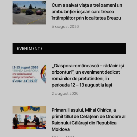
Cum a salvat viața a trei oameni un
ambulanțier ieșean care trecea
întâmplător prin localitatea Breazu
5 august 2026
EVENIMENTE
„Diaspora românească – rădăcini și
orizonturi”, un eveniment dedicat
românilor de pretutindeni, în
perioada 12 – 13 august la Iași
2 august 2026
Primarul Iașului, Mihai Chirica, a
primit titlul de Cetățean de Onoare al
Raionului Călărași din Republica
Moldova