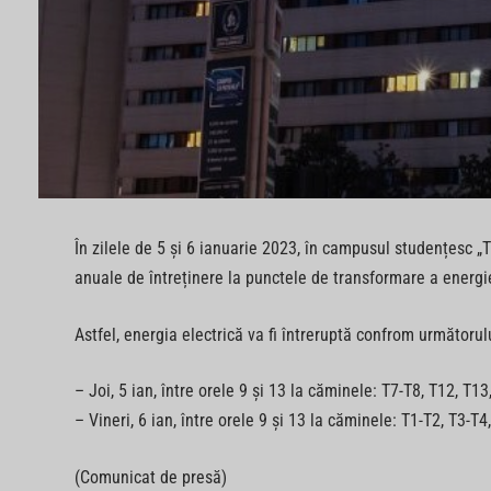
În zilele de 5 și 6 ianuarie 2023, în campusul studențesc „T
anuale de întreținere la punctele de transformare a energie
Astfel, energia electrică va fi întreruptă confrom următoru
– Joi, 5 ian, între orele 9 și 13 la căminele: T7-T8, T12, T1
– Vineri, 6 ian, între orele 9 și 13 la căminele: T1-T2, T3-T4
(Comunicat de presă)