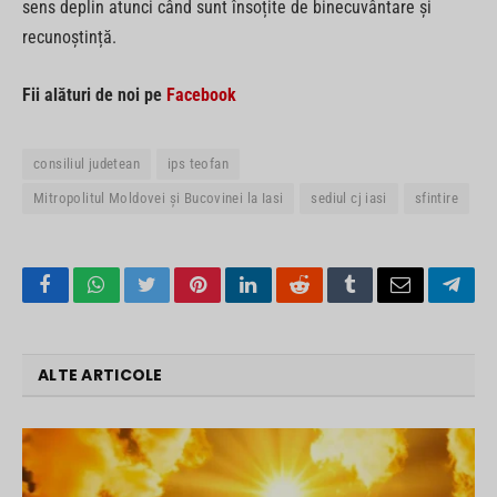
sens deplin atunci când sunt însoțite de binecuvântare și
recunoștință.
Fii alături de noi pe
Facebook
consiliul judetean
ips teofan
Mitropolitul Moldovei și Bucovinei la Iasi
sediul cj iasi
sfintire
Facebook
WhatsApp
Twitter
Pinterest
LinkedIn
Reddit
Tumblr
Email
Tele
ALTE ARTICOLE