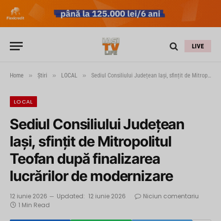
LIVE
»
»
»
Home
Știri
LOCAL
Sediul Consiliului Județean Iași, sfințit de Mitropolitul Teofan după finalizarea lucrărilor de modernizare
LOCAL
Sediul Consiliului Județean
Iași, sfințit de Mitropolitul
Teofan după finalizarea
lucrărilor de modernizare
12 iunie 2026
Updated:
12 iunie 2026
Niciun comentariu
1 Min Read