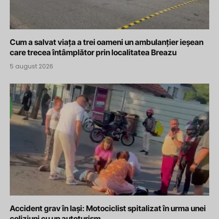
Cum a salvat viața a trei oameni un ambulanțier ieșean
care trecea întâmplător prin localitatea Breazu
5 august 2026
Accident grav în Iași: Motociclist spitalizat în urma unei
coliziuni cu un autoturism