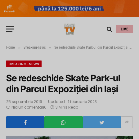
LIVE
»
»
Home
Breaking-news
Se redeschide Skate Park-ul din Parcul Expoziției din Iași
BREAKING-NEWS
Se redeschide Skate Park-ul
din Parcul Expoziției din Iași
25 septembrie 2019
Updated:
1 februarie 2023
Niciun comentariu
3 Mins Read