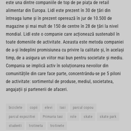
este una dintre companiile de top de pe piața de retail
alimentar din Europa. Lidl este prezent în 30 de țări din
întreaga lume și în prezent operează în jur de 10.500 de
magazine și mai mult de 150 de centre în 28 de țări la nivel
mondial. Lidl este o companie care acționează sustenabil în
toate domeniile de activitate. Aceasta este metoda companiei
de a-și îndeplini promisiunea cu privire la calitate și, în același
timp, de a asigura un viitor mai bun pentru societate și mediu.
Compania se implică activ în soluționarea nevoilor din
comunitățile din care face parte, concentrându-se pe 5 piloni
de activitate: sortimentul de produse, mediul, societatea,
angajații și partenerii de afaceri.
biciclete
copii
elevi
Iasi
parcul copou
parcul expozitiei
Primaria Iasi
role
skate
skate park
studenti
trotineta
trotinete