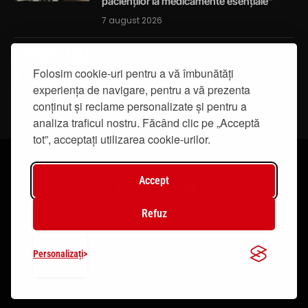
pacienților la medicamente esențiale”
7 august 2026
Activități de educație pentru promovarea
Folosim cookie-uri pentru a vă îmbunătăți
integrității
experiența de navigare, pentru a vă prezenta
7 august 2026
conținut și reclame personalizate și pentru a
analiza traficul nostru. Făcând clic pe „Acceptă
tot”, acceptați utilizarea cookie-urilor.
Accept
Facebook
Instagram
YouTube
Refuz
© 2019 - IasiTV Life. Toate drepturile rezervate.
Personalizați
Creat de