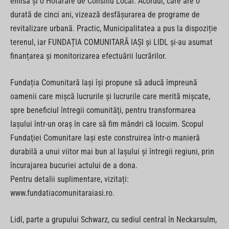
emisă și o Hotărâre de Consiliu Local. Acordul, care are o
durată de cinci ani, vizează desfășurarea de programe de
revitalizare urbană. Practic, Municipalitatea a pus la dispoziție
terenul, iar FUNDAȚIA COMUNITARĂ IAȘI și LIDL și-au asumat
finanțarea și monitorizarea efectuării lucrărilor.
Fundația Comunitară Iași îşi propune să aducă împreună
oamenii care mişcă lucrurile şi lucrurile care merită mişcate,
spre beneficiul întregii comunităţi, pentru transformarea
Iaşului într-un oraş în care să fim mândri că locuim. Scopul
Fundaţiei Comunitare Iaşi este construirea într-o manieră
durabilă a unui viitor mai bun al Iaşului şi întregii regiuni, prin
încurajarea bucuriei actului de a dona.
Pentru detalii suplimentare, vizitați:
www.fundatiacomunitaraiasi.ro.
Lidl, parte a grupului Schwarz, cu sediul central în Neckarsulm,