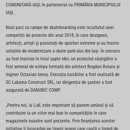
COMUNITARĂ IAȘI, în parteneriat cu PRIMĂRIA MUNICIPIULUI
IAȘI.
Noul parc cu rampe de skateboarding este rezultatul unei
competiții de proiecte din anul 2018, în care designeri,
arhitecți, artiști și pasionați de sporturi extreme și-au înscris
soluțiile de modernizare a skate park-ului din Iași. În concurs
au fost înscrise în total șapte idei, iar proiectul câștigător a
fost semnat de echipa formată din arhitect Bogdan Rotaru și
inginer Octavian Ianoș. Execuția lucrărilor a fost realizată de
SC Lukama Construct SRL, iar dirigenția de șantier a fost
asigurată de DANUBIC COMP.
„Pentru noi, la Lidl, este important să punem umărul și să
contribuim la un viitor mai bun în comunitățile în care
magazinele noastre sunt prezente. Prin finanțarea acestei
inițiative îi încurajăm pe tinerii ieșeni care caută o formă de