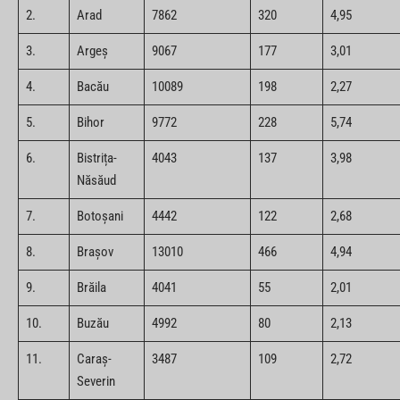
2.
Arad
7862
320
4,95
3.
Argeș
9067
177
3,01
4.
Bacău
10089
198
2,27
5.
Bihor
9772
228
5,74
6.
Bistrița-
4043
137
3,98
Năsăud
7.
Botoșani
4442
122
2,68
8.
Brașov
13010
466
4,94
9.
Brăila
4041
55
2,01
10.
Buzău
4992
80
2,13
11.
Caraș-
3487
109
2,72
Severin