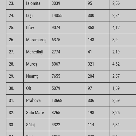
23.
Ialomița
3039
95
2,56
24.
Iași
14055
300
2,84
25.
Ilfov
9074
358
4,12
26.
Maramureș
6375
143
3,9
27.
Mehedinți
2774
41
2,19
28.
Mureș
8067
321
4,62
29.
Neamț
7655
204
2,67
30.
Olt
5079
97
1,69
31.
Prahova
13668
336
3,59
32.
Satu Mare
3265
198
3,26
33.
Sălaj
4322
114
6,34