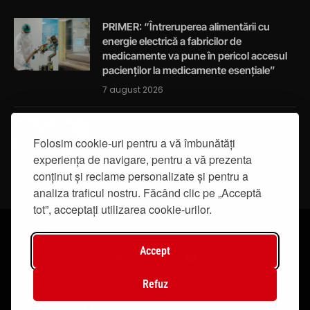
PRIMER: “Întreruperea alimentării cu
energie electrică a fabricilor de
medicamente va pune în pericol accesul
pacienților la medicamente esențiale”
7 august 2026
Activități de educație pentru promovarea
integrității
Folosim cookie-uri pentru a vă îmbunătăți
experiența de navigare, pentru a vă prezenta
7 august 2026
conținut și reclame personalizate și pentru a
analiza traficul nostru. Făcând clic pe „Acceptă
tot”, acceptați utilizarea cookie-urilor.
Accept
Facebook
Instagram
YouTube
Refuz
© 2019 - IasiTV Life. Toate drepturile rezervate.