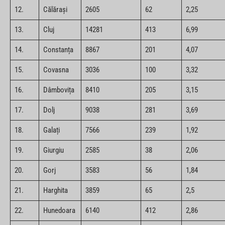
12.
Călărași
2605
62
2,25
13.
Cluj
14281
413
6,99
14.
Constanța
8867
201
4,07
15.
Covasna
3036
100
3,32
16.
Dâmbovița
8410
205
3,15
17.
Dolj
9038
281
3,69
18.
Galați
7566
239
1,92
19.
Giurgiu
2585
38
2,06
20.
Gorj
3583
56
1,84
21.
Harghita
3859
65
2,5
22.
Hunedoara
6140
412
2,86