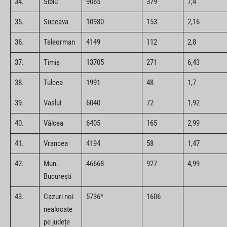
34.
Sibiu
9065
379
7,4
35.
Suceava
10980
153
2,16
36.
Teleorman
4149
112
2,8
37.
Timiș
13705
271
6,43
38.
Tulcea
1991
48
1,7
39.
Vaslui
6040
72
1,92
40.
Vâlcea
6405
165
2,99
41.
Vrancea
4194
58
1,47
42.
Mun.
46668
927
4,99
București
43.
Cazuri noi
5736*
1606
nealocate
pe județe