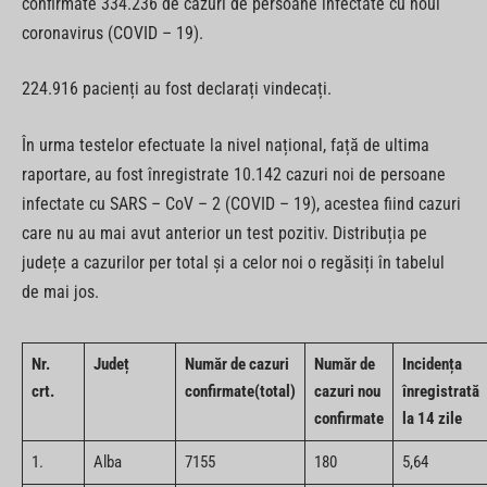
confirmate 334.236 de cazuri de persoane infectate cu noul
coronavirus (COVID – 19).
224.916 pacienți au fost declarați vindecați.
În urma testelor efectuate la nivel național, față de ultima
raportare, au fost înregistrate 10.142 cazuri noi de persoane
infectate cu SARS – CoV – 2 (COVID – 19), acestea fiind cazuri
care nu au mai avut anterior un test pozitiv. Distribuția pe
județe a cazurilor per total și a celor noi o regăsiți în tabelul
de mai jos.
Nr.
Județ
Număr de cazuri
Număr de
Incidența
crt.
confirmate(total)
cazuri nou
înregistrată
confirmate
la 14 zile
1.
Alba
7155
180
5,64