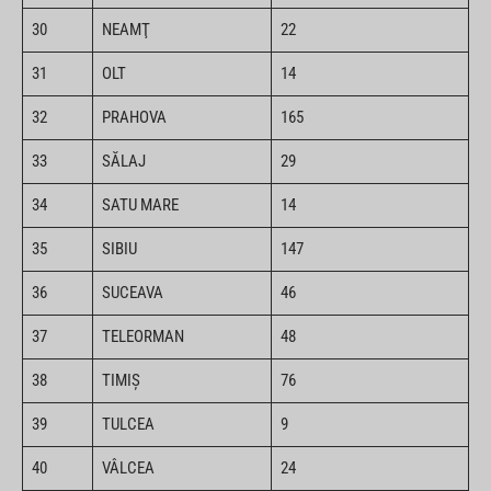
30
NEAMŢ
22
31
OLT
14
32
PRAHOVA
165
33
SĂLAJ
29
34
SATU MARE
14
35
SIBIU
147
36
SUCEAVA
46
37
TELEORMAN
48
38
TIMIŞ
76
39
TULCEA
9
40
VÂLCEA
24