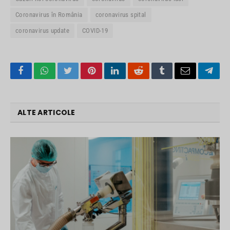
Coronavirus în România
coronavirus spital
coronavirus update
COVID-19
Facebook
WhatsApp
Twitter
Pinterest
LinkedIn
Reddit
Tumblr
Email
Tele
ALTE ARTICOLE