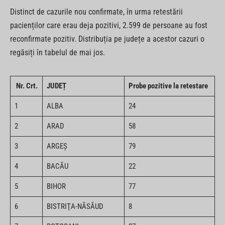
Distinct de cazurile nou confirmate, în urma retestării
pacienților care erau deja pozitivi, 2.599 de persoane au fost
reconfirmate pozitiv. Distribuția pe județe a acestor cazuri o
regăsiți în tabelul de mai jos.
Nr. Crt.
JUDEȚ
Probe pozitive la retestare
1
ALBA
24
2
ARAD
58
3
ARGEŞ
79
4
BACĂU
22
5
BIHOR
77
6
BISTRIŢA-NĂSĂUD
8