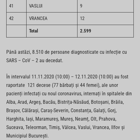
41
VASLUI
9
42
VRANCEA
12
Total
2.599
Până astăzi, 8.510 de persoane diagnosticate cu infecție cu
SARS – CoV – 2 au decedat.
În intervalul 11.11.2020 (10:00) – 12.11.2020 (10:00) au fost
raportate 121 decese (77 bărbați și 44 femei), ale unor
pacienți infectați cu noul coronavirus, internați în spitalele din
Alba, Arad, Argeș, Bacău, Bistrița-Năsăud, Botoșani, Brăila,
Brașov, Călărași, Caraș-Severin, Constanța, Galați, Gorj,
Harghita, Iași, Maramureș, Mureș, Neamț, Olt, Prahova,
Suceava, Teleorman, Timiș, Vâlcea, Vaslui, Vrancea, Ilfov și
Municipiul București.