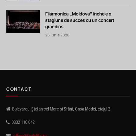
Filarmonica „Moldova” încheie o
stagiune de succes cu un concert
grandios
25 iunie 2026
CONTACT
Bulevardul Ștefan cel Mare și Sfânt, Casa Modei, etajul 2
0332 110 042
office@iasitvlife.ro