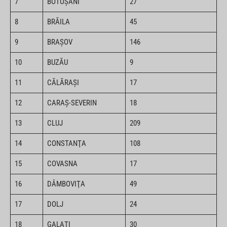
7
BOTOŞANI
27
8
BRĂILA
45
9
BRAŞOV
146
10
BUZĂU
9
11
CĂLĂRAŞI
17
12
CARAŞ-SEVERIN
18
13
CLUJ
209
14
CONSTANŢA
108
15
COVASNA
17
16
DÂMBOVIŢA
49
17
DOLJ
24
18
GALAŢI
30