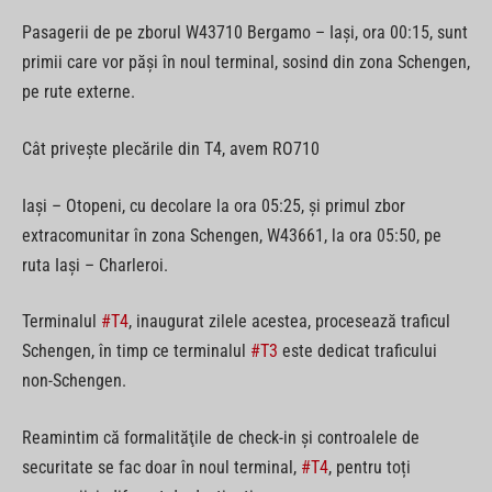
Pasagerii de pe zborul W43710 Bergamo – Iași, ora 00:15, sunt
primii care vor păși în noul terminal, sosind din zona Schengen,
pe rute externe.
Cât privește plecările din T4, avem RO710
Iași – Otopeni, cu decolare la ora 05:25, și primul zbor
extracomunitar în zona Schengen, W43661, la ora 05:50, pe
ruta Iași – Charleroi.
Terminalul
#T4
, inaugurat zilele acestea, procesează traficul
Schengen, în timp ce terminalul
#T3
este dedicat traficului
non-Schengen.
Reamintim că formalităţile de check-in și controalele de
securitate se fac doar în noul terminal,
#T4
, pentru toți