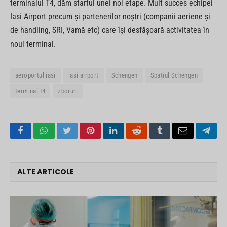
terminalul T4, dăm startul unei noi etape. Mult succes echipei
Iasi Airport precum și partenerilor noștri (companii aeriene și
de handling, SRI, Vamă etc) care își desfășoară activitatea în
noul terminal.
aeroportul iasi
iasi airport
Schengen
Spațiul Schengen
terminal t4
zboruri
Facebook
WhatsApp
Twitter
Pinterest
LinkedIn
Reddit
Tumblr
Email
Tele
ALTE ARTICOLE