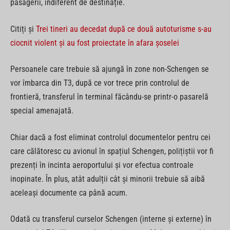
pasagerii, indiferent de destinație.
Citiți și
Trei tineri au decedat după ce două autoturisme s-au
ciocnit violent și au fost proiectate în afara șoselei
Persoanele care trebuie să ajungă în zone non-Schengen se
vor îmbarca din T3, după ce vor trece prin controlul de
frontieră, transferul în terminal făcându-se printr-o pasarelă
special amenajată.
Chiar dacă a fost eliminat controlul documentelor pentru cei
care călătoresc cu avionul în spațiul Schengen, polițiștii vor fi
prezenți în incinta aeroportului și vor efectua controale
inopinate. În plus, atât adulții cât și minorii trebuie să aibă
aceleași documente ca până acum.
Odată cu transferul curselor Schengen (interne și externe) în