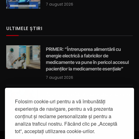
7 august 2026
ULTIMELE ȘTIRI
PRIMER: “Întreruperea alimentării cu
energie electrică a fabricilor de
medicamente va pune în pericol accesul
pacienților la medicamente esențiale”
7 august 2026
Activități de educație pentru promovarea
integrității
Folosim cookie-uri pentru a vă îmbunătăți
experiența de navigare, pentru a vă prezenta
7 august 2026
conținut și reclame personalizate și pentru a
analiza traficul nostru. Făcând clic pe „Acceptă
tot”, acceptați utilizarea cookie-urilor.