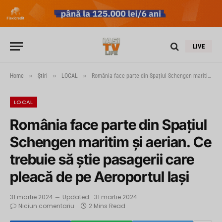
LIVE
»
»
»
Home
Știri
LOCAL
România face parte din Spațiul Schengen maritim și aerian. Ce trebuie să știe pasagerii care pleacă de pe Aeroportul Iași
LOCAL
România face parte din Spațiul
Schengen maritim și aerian. Ce
trebuie să știe pasagerii care
pleacă de pe Aeroportul Iași
31 martie 2024
Updated:
31 martie 2024
Niciun comentariu
2 Mins Read