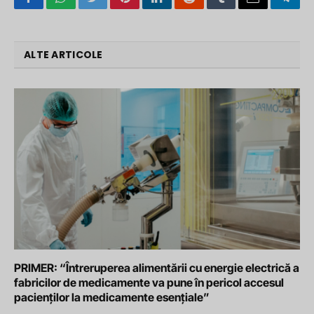
Facebook
WhatsApp
Twitter
Pinterest
LinkedIn
Reddit
Tumblr
Email
Tele
ALTE ARTICOLE
PRIMER: “Întreruperea alimentării cu energie electrică a
fabricilor de medicamente va pune în pericol accesul
pacienților la medicamente esențiale”