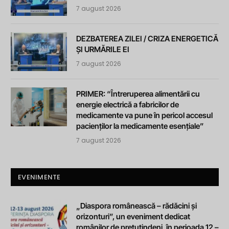
7 august 2026
DEZBATEREA ZILEI / CRIZA ENERGETICĂ
ȘI URMĂRILE EI
7 august 2026
PRIMER: “Întreruperea alimentării cu
energie electrică a fabricilor de
medicamente va pune în pericol accesul
pacienților la medicamente esențiale”
7 august 2026
EVENIMENTE
„Diaspora românească – rădăcini și
orizonturi”, un eveniment dedicat
românilor de pretutindeni, în perioada 12 –