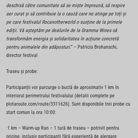
deschisă către comunitate să se miște împreună, să respire
aer curat și să contribuie la o cauză care ne atinge pe toți și
pe care festivalul Rocanotherworld o susține de la primele
ediții. Vă așteptăm pe dealurile de la Gramma Wines să
transformăm energia și solidaritatea în acțiune concretă
pentru animalele din adăposturi
.” – Patricia Brohanschi,
director festival
Traseu și probe:
Participanții vor parcurge o buclă de aproximativ 1 km în
interiorul perimetrului festivalului (detalii complete pe
plotaroute.com/route/3311626). Sunt disponibile trei probe cu
start comun la ora 10:00:
·1 km – Warm-up Run – 1 tură de traseu – potrivit pentru
oricine, inclusiv participanți fără experiență de alergare