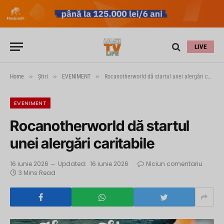
LIVE
»
»
»
Home
Știri
EVENIMENT
Rocanotherworld dă startul unei alergări caritabile
EVENIMENT
Rocanotherworld dă startul
unei alergări caritabile
16 iunie 2026
Updated:
16 iunie 2026
Niciun comentariu
3 Mins Read