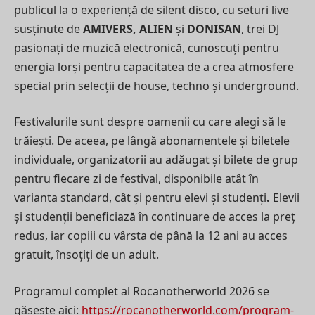
publicul la o experiență de silent disco, cu seturi live
susținute de
AMIVERS, ALIEN
și
DONISAN
, trei DJ
pasionați de muzică electronică, cunoscuți pentru
energia lorși pentru capacitatea de a crea atmosfere
special prin selecții de house, techno și underground.
Festivalurile sunt despre oamenii cu care alegi să le
trăiești. De aceea, pe lângă abonamentele și biletele
individuale, organizatorii au adăugat și bilete de grup
pentru fiecare zi de festival, disponibile atât în
varianta standard, cât și pentru elevi și studenți
.
Elevii
și studenții beneficiază în continuare de acces la preț
redus, iar copiii cu vârsta de până la 12 ani au acces
gratuit, însoțiți de un adult.
Programul complet al Rocanotherworld 2026 se
găsește aici:
https://rocanotherworld.com/program-