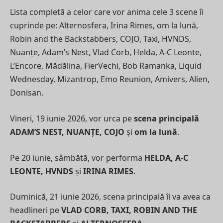
Lista completă a celor care vor anima cele 3 scene îi
cuprinde pe: Alternosfera, Irina Rimes, om la lună,
Robin and the Backstabbers, COJO, Taxi, HVNDS,
Nuanțe, Adam’s Nest, Vlad Corb, Helda, A-C Leonte,
L’Encore, Mădălina, FierVechi, Bob Ramanka, Liquid
Wednesday, Mizantrop, Emo Reunion, Amivers, Alien,
Donisan.
Vineri, 19 iunie 2026, vor urca pe
scena principală
ADAM’S NEST, NUANȚE, COJO
și
om la lună
.
Pe 20 iunie, sâmbătă, vor performa
HELDA, A-C
LEONTE, HVNDS
și
IRINA RIMES
.
Duminică, 21 iunie 2026, scena principală îi va avea ca
headlineri pe
VLAD CORB, TAXI, ROBIN AND THE