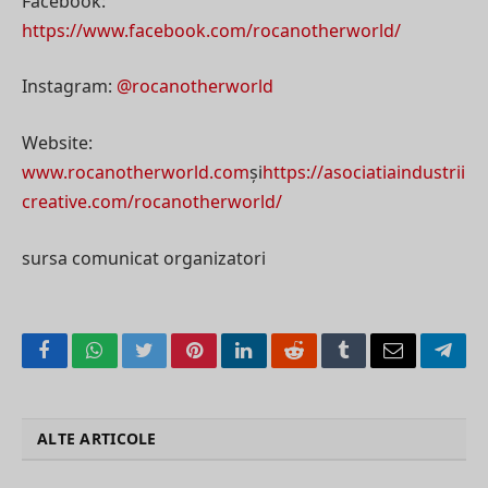
Facebook:
https://www.facebook.com/rocanotherworld/
Instagram:
@rocanotherworld
Website:
www.rocanotherworld.com
și
https://asociatiaindustrii
creative.com/rocanotherworld/
sursa comunicat organizatori
Facebook
WhatsApp
Twitter
Pinterest
LinkedIn
Reddit
Tumblr
Email
Tele
ALTE ARTICOLE