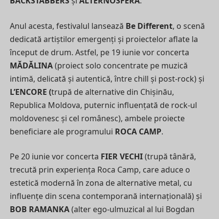
BACKSTABBERS
și
ALTERNOSFERA
.
Anul acesta, festivalul lansează
Be Different
, o scenă
dedicată artiștilor emergenți și proiectelor aflate la
început de drum. Astfel, pe 19 iunie vor concerta
MĂDĂLINA
(proiect solo concentrate pe muzică
intimă, delicată și autentică, între chill și post-rock) și
L’ENCORE (
trupă de alternative din Chișinău,
Republica Moldova, puternic influențată de rock-ul
moldovenesc și cel românesc), ambele proiecte
beneficiare ale programului
ROCA CAMP
.
Pe 20 iunie vor concerta
FIER VECHI
(trupă tânără,
trecută prin experiența Roca Camp, care aduce o
estetică modernă în zona de alternative metal, cu
influențe din scena contemporană internațională) și
BOB RAMANKA
(alter ego-ulmuzical al lui Bogdan