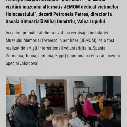
vizitării muzeului alternativ JEMOM dedicat victimelor
Holocaustului”, decară
Petronela Petrea,
director la
Școala Gimnazială Mihai Dumitriu, Valea Lupului.
In cadrul primului atelier a avut loc vernisajul instalației
Muzeului Memorial Evreiesc în aer liber (JEMOM), ce a fost
realizat de artiști internaționali voluntari(Italia, Spania,
Germania, Turcia, Iordania, Egipt) împreună cu elevi ai Liceului
Special „Moldova”.