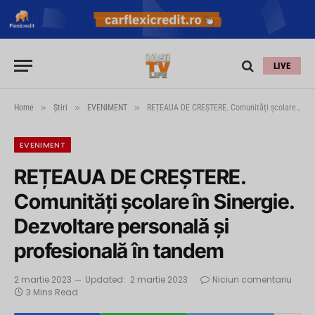
LIVE
»
»
»
Home
Știri
EVENIMENT
REȚEAUA DE CREŞTERE. Comunități şcolare în Sinergie. Dezvoltare personală şi profesională în tandem
EVENIMENT
REȚEAUA DE CREŞTERE.
Comunități şcolare în Sinergie.
Dezvoltare personală şi
profesională în tandem
2 martie 2023
Updated:
2 martie 2023
Niciun comentariu
3 Mins Read