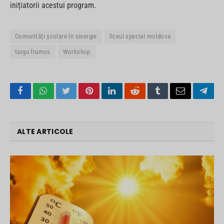
inițiatorii acestui program.
Comunități școlare în sinergie
liceul special moldova
targu frumos
Workshop
Facebook
WhatsApp
Twitter
Pinterest
LinkedIn
Reddit
Tumblr
Email
Tele
ALTE ARTICOLE