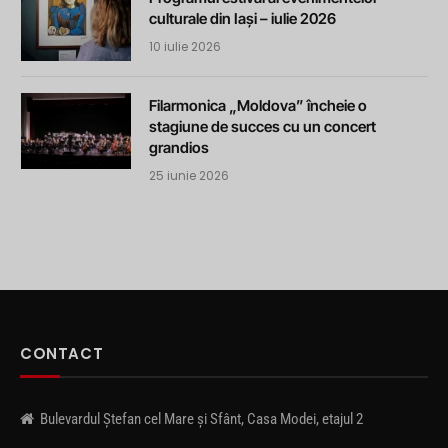
culturale din Iași – iulie 2026
10 iulie 2026
Filarmonica „Moldova” încheie o
stagiune de succes cu un concert
grandios
25 iunie 2026
CONTACT
Bulevardul Ștefan cel Mare și Sfânt, Casa Modei, etajul 2