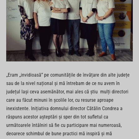
„Eram „invidioasă” pe comunitățile de învățare din alte județe
sau de la nivel național și mă întrebam de ce nu avem în
județul Iași ceva asemănător, mai ales că știu mulți directori
care au făcut minuni în școlile lor, cu resurse aproape
inexistente. Inițiativa domnului director Cătălin Condrea a
răspuns acestor așteptări și sper din tot sufletul ca
următoarele întâlniri să fie cu participare mai numeroasă,
deoarece schimbul de bune practici mă inspiră și mă