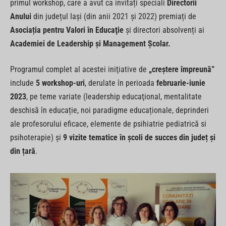
primul workshop, care a avut ca invitați speciali
Directorii
Anului
din județul Iaşi (din anii 2021 şi 2022) premiați de
Asociația pentru Valori în Educaţie
şi directori absolvenți ai
Academiei de Leadership şi Management Şcolar.
Programul complet al acestei iniţiative de
„creştere împreună”
include
5 workshop-uri
, derulate în perioada
februarie-iunie
2023
, pe teme variate (leadership educaţional, mentalitate
deschisă în educație, noi paradigme educaționale, deprinderi
ale profesorului eficace, elemente de psihiatrie pediatrică si
psihoterapie) şi
9 vizite tematice în şcoli de succes din județ şi
din țară
.