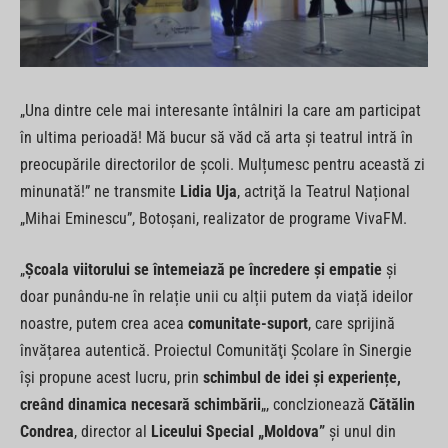
„Una dintre cele mai interesante întâlniri la care am participat
în ultima perioadă! Mă bucur să văd că arta şi teatrul intră în
preocupările directorilor de şcoli. Mulțumesc pentru această zi
minunată!” ne transmite
Lidia Uja
, actriţă la Teatrul Național
„Mihai Eminescu”, Botoşani, realizator de programe VivaFM.
„
Şcoala viitorului se întemeiază pe încredere şi empatie
şi
doar punându-ne în relație unii cu alții putem da viață ideilor
noastre, putem crea acea
comunitate-suport
, care sprijină
învățarea autentică. Proiectul Comunităţi Şcolare în Sinergie
îşi propune acest lucru, prin
schimbul de idei şi experiențe,
creând dinamica necesară schimbării
„, conclzionează
Cătălin
Condrea
, director al
Liceului Special „Moldova”
şi unul din