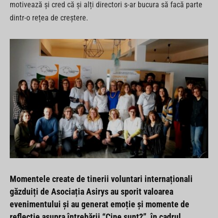
motivează și cred că și alți directori s-ar bucura să facă parte
dintr-o rețea de creștere.
Momentele create de tinerii voluntari internaționali
găzduiți de Asociația Asirys au sporit valoarea
evenimentului și au generat emoție și momente de
reflecție asupra întrebării
“Cine sunt?”
, în cadrul