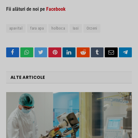
Fii alături de noi pe
Facebook
apavital
fara apa
holboca
Iasi
Orzeni
Facebook
WhatsApp
Twitter
Pinterest
LinkedIn
Reddit
Tumblr
Email
Tele
ALTE ARTICOLE