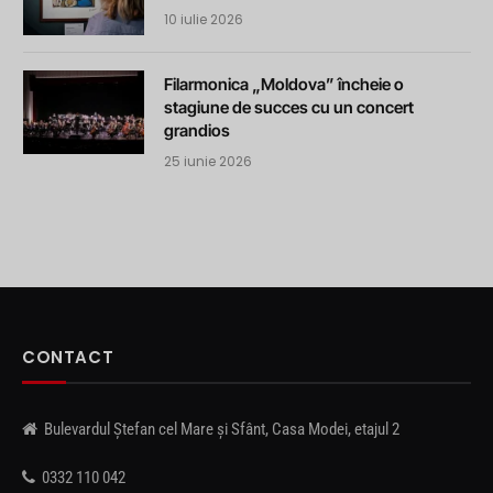
10 iulie 2026
Filarmonica „Moldova” încheie o
stagiune de succes cu un concert
grandios
25 iunie 2026
CONTACT
Bulevardul Ștefan cel Mare și Sfânt, Casa Modei, etajul 2
0332 110 042