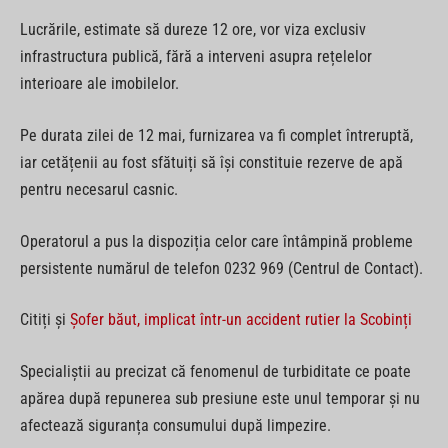
Lucrările, estimate să dureze 12 ore, vor viza exclusiv
infrastructura publică, fără a interveni asupra rețelelor
interioare ale imobilelor.
Pe durata zilei de 12 mai, furnizarea va fi complet întreruptă,
iar cetățenii au fost sfătuiți să își constituie rezerve de apă
pentru necesarul casnic.
Operatorul a pus la dispoziția celor care întâmpină probleme
persistente numărul de telefon 0232 969 (Centrul de Contact).
Citiți și
Șofer băut, implicat într-un accident rutier la Scobinți
Specialiștii au precizat că fenomenul de turbiditate ce poate
apărea după repunerea sub presiune este unul temporar și nu
afectează siguranța consumului după limpezire.