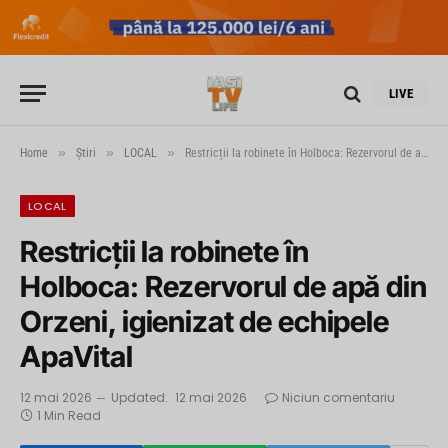
LIVE
»
»
»
Home
Știri
LOCAL
Restricții la robinete în Holboca: Rezervorul de apă din Orzeni, igienizat de echipele ApaVital
LOCAL
Restricții la robinete în
Holboca: Rezervorul de apă din
Orzeni, igienizat de echipele
ApaVital
12 mai 2026
Updated:
12 mai 2026
Niciun comentariu
1 Min Read