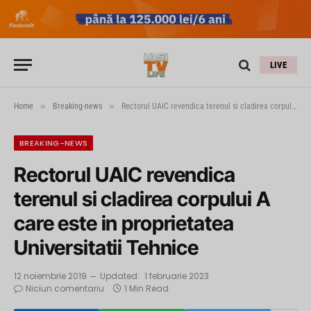
LIVE
»
»
Home
Breaking-news
Rectorul UAIC revendica terenul si cladirea corpului A care este in proprietatea Universitatii Tehnice
BREAKING-NEWS
Rectorul UAIC revendica
terenul si cladirea corpului A
care este in proprietatea
Universitatii Tehnice
12 noiembrie 2019
Updated:
1 februarie 2023
Niciun comentariu
1 Min Read