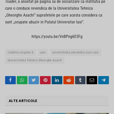
Toader, a anuntat pe pagina sa de socializare ca institutia pe
care o conduce revendica de la Universitatea Tehnica
„Gheorghe Asachi” suprafetele pe care acesta considera ca
sunt „ocupate abuziv in Palatul Universitar Iasi”.
https://youtu.be/VnBPng6E5Fg
cladirea corpului A
uaic
universitatea alexandru ioan cuza
Universitatea Tehnica Gheorghe Asachi
Facebook
WhatsApp
Twitter
Pinterest
LinkedIn
Reddit
Tumblr
Email
Tele
ALTE ARTICOLE