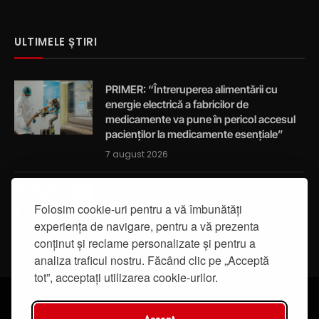
ULTIMELE ȘTIRI
PRIMER: “Întreruperea alimentării cu
energie electrică a fabricilor de
medicamente va pune în pericol accesul
pacienților la medicamente esențiale”
7 august 2026
Activități de educație pentru promovarea
integrității
Folosim cookie-uri pentru a vă îmbunătăți
experiența de navigare, pentru a vă prezenta
7 august 2026
conținut și reclame personalizate și pentru a
analiza traficul nostru. Făcând clic pe „Acceptă
tot”, acceptați utilizarea cookie-urilor.