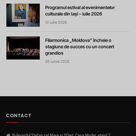
Programul estival al evenimentelor
culturale din Iași – iulie 2026
10 iulie 2026
Filarmonica „Moldova” încheie o
stagiune de succes cu un concert
grandios
25 iunie 2026
CONTACT
Bulevardul Ștefan cel Mare și Sfânt, Casa Modei, etajul 2