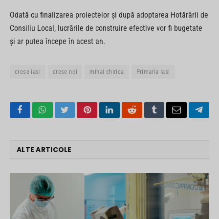
Odată cu finalizarea proiectelor și după adoptarea Hotărârii de
Consiliu Local, lucrările de construire efective vor fi bugetate
și ar putea începe în acest an.
crese iasi
crese noi
mihai chirica
Primaria Iasi
Facebook
WhatsApp
Twitter
Pinterest
LinkedIn
Reddit
Tumblr
Email
Tele
ALTE ARTICOLE