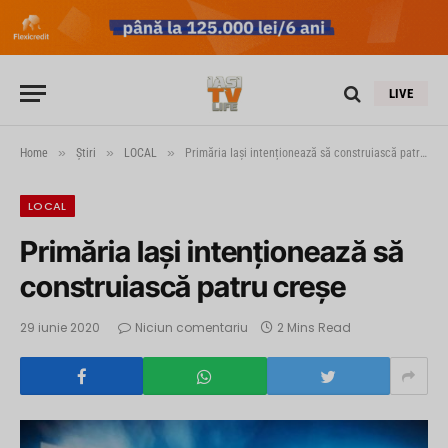
LIVE
»
»
»
Home
Știri
LOCAL
Primăria Iași intenționează să construiască patru creșe
LOCAL
Primăria Iași intenționează să
construiască patru creșe
29 iunie 2020
Niciun comentariu
2 Mins Read