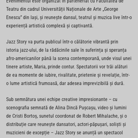
Evenimentul este
organizat în parteneriat cu Facultatea de
Teatru din cadrul Universității Naționale de Arte „George
Enescu” din Iași, și reunește dansul, teatrul și muzica live într-o
experiență artistică complexă și captivantă.
Jazz Story va purta publicul într-o călătorie vibrantă prin
istoria jazz-ului, de la rădăcinile sale în suferința și speranța
afro-americanilor până la scena contemporană, unde visul unei
tinere artiste, Maria, prinde contur. Spectatorii vor trăi alături
de ea momente de iubire, rivalitate, prietenie și revelație, într-
o lume artistică frumoasă, dar adesea imprevizibilă și dură.
Sub semnătura unei echipe creative impresionante – cu
scenografia semnată de Alina Dincă Pușcașu, video și lumini
de Cristi Bortoș, sunetul coordonat de Robert Mihalache, și o
distribuție care reunește dansatori, actori-păpușari, soliști și
muzicieni de excepție – Jazz Story se anunță un spectacol