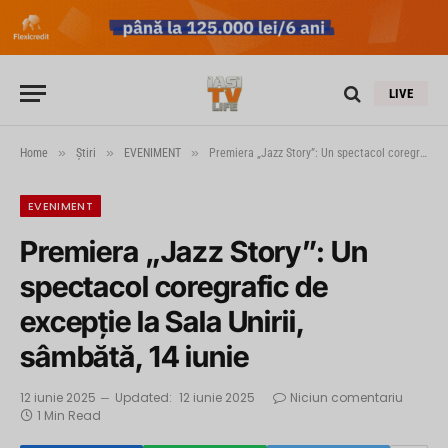
LIVE
»
»
»
Home
Știri
EVENIMENT
Premiera „Jazz Story”: Un spectacol coregrafic de excepție la Sala Unirii, sâmbătă, 14 iunie
EVENIMENT
Premiera „Jazz Story”: Un
spectacol coregrafic de
excepție la Sala Unirii,
sâmbătă, 14 iunie
12 iunie 2025
Updated:
12 iunie 2025
Niciun comentariu
1 Min Read