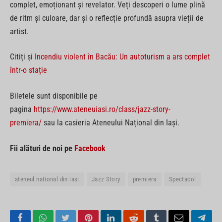
complet, emoționant și revelator. Veți descoperi o lume plină
de ritm și culoare, dar și o reflecție profundă asupra vieții de
artist.
Citiți și
Incendiu violent în Bacău: Un autoturism a ars complet
într-o stație
Biletele sunt disponibile pe
pagina
https://www.ateneuiasi.ro/class/jazz-story-
premiera/
sau la casieria Ateneului Național din Iași.
Fii alături de noi pe
Facebook
ateneul national din iasi
Jazz Story
premiera
Spectacol