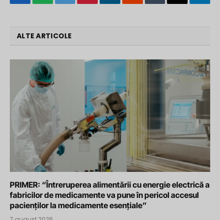
Facebook
WhatsApp
Twitter
Pinterest
LinkedIn
Reddit
Tumblr
Email
Tele
ALTE ARTICOLE
PRIMER: “Întreruperea alimentării cu energie electrică a
fabricilor de medicamente va pune în pericol accesul
pacienților la medicamente esențiale”
7 august 2026