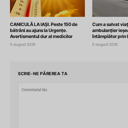
CANICULĂ LA IAȘI. Peste 150 de
Cum a salvat viaț
bătrâni au ajuns la Urgențe.
ambulanțier ieșe
Avertismentul dur al medicilor
întâmplător prin 
5 august 2026
5 august 2026
SCRIE-NE PĂREREA TA