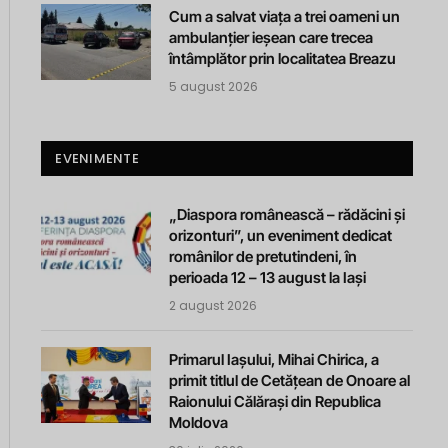
Cum a salvat viața a trei oameni un
ambulanțier ieșean care trecea
întâmplător prin localitatea Breazu
5 august 2026
EVENIMENTE
„Diaspora românească – rădăcini și
orizonturi”, un eveniment dedicat
românilor de pretutindeni, în
perioada 12 – 13 august la Iași
2 august 2026
Primarul Iașului, Mihai Chirica, a
primit titlul de Cetățean de Onoare al
Raionului Călărași din Republica
Moldova