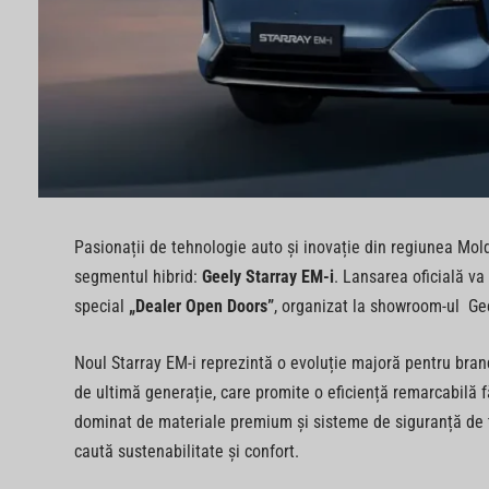
Pasionații de tehnologie auto și inovație din regiunea Mold
segmentul hibrid:
Geely Starray EM-i
. Lansarea oficială v
special
„Dealer Open Doors”
, organizat la showroom-ul Gee
Noul Starray EM-i reprezintă o evoluție majoră pentru bran
de ultimă generație, care promite o eficiență remarcabilă fă
dominat de materiale premium și sisteme de siguranță de t
caută sustenabilitate și confort.