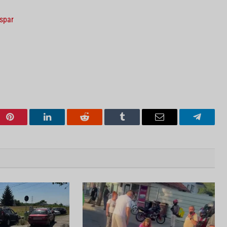
ispar
Pinterest
LinkedIn
Reddit
Tumblr
Email
Telegra