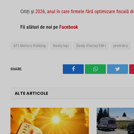
Citiți și
2026, anul în care firmele fără optimizare fiscală d
Fii alături de noi pe
Facebook
ATI Motors Holding
Geely Iași
Geely Starray EM-i
premiera
SHARE.
Facebook
WhatsApp
Twitter
ALTE ARTICOLE