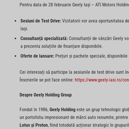
Pentru data de 28 februarie Geely Iași – ATI Motors Holding
Sesiuni de Test Drive:
Vizitatorii vor avea oportunitatea de
Iași.
Consultanță specializată:
Consultanții de vânzări Geely vor
a prezenta soluțiile de finanțare disponibile.
Oferte de lansare:
Prețuri și pachete speciale, disponibile
Cei interesați să participe la sesiunile de test drive sunt înc
Înscrierile se pot face online:
https://www.geely-iasi.ro/con
Despre Geely Holding Group
Fondat în 1986,
Geely Holding
este un grup tehnologic glob
un portofoliu impresionant de mărci auto renumite, printr
Lotus și Proton
, fiind totodată acționar strategic în grupu