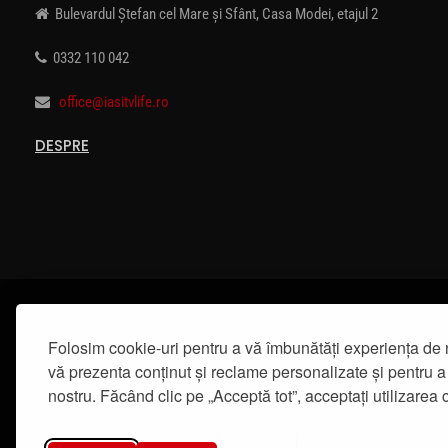
Bulevardul Ștefan cel Mare și Sfânt, Casa Modei, etajul 2
0332 110 042
office@iasitvlife.ro
DESPRE
Folosim cookie-uri pentru a vă îmbunătăți experiența de 
vă prezenta conținut și reclame personalizate și pentru a 
nostru. Făcând clic pe „Acceptă tot”, acceptați utilizarea c