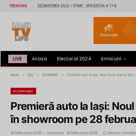
TRENDING
DEZBATEREA ZILEI / START , SFR EDIȚIA A 17-A
LIVE
Acasa
Electoral 2024
Emisiuni
»
»
»
Home
Știri
ECONOMIC
Premieră auto la Iași: Noul Geely Starray EM-i
ECONOMIC
Premieră auto la Iași: Nou
în showroom pe 28 februa
16 februarie 2026
Updated:
16 februarie 2026
Niciun coment