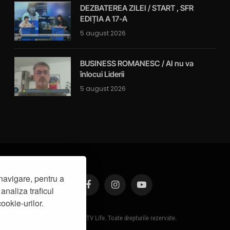
DEZBATEREA ZILEI / START , SFR
EDIȚIA A 17-A
5 august 2026
BUSINESS ROMANESC / AI nu va
înlocui Liderii
5 august 2026
navigare, pentru a
analiza traficul
Facebook
Instagram
YouTube
ookie-urilor.
© 2019 - IasiTV Life. Toate drepturile rezervate.