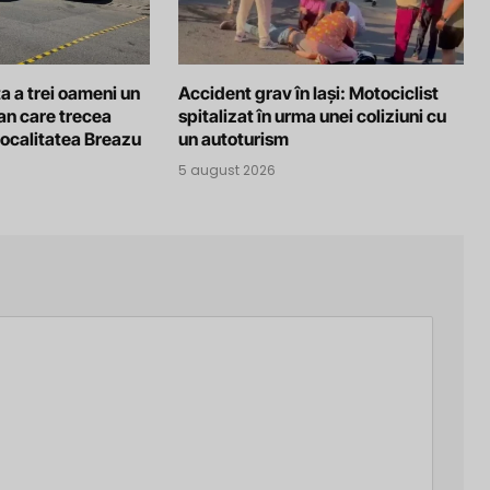
a a trei oameni un
Accident grav în Iași: Motociclist
an care trecea
spitalizat în urma unei coliziuni cu
localitatea Breazu
un autoturism
5 august 2026