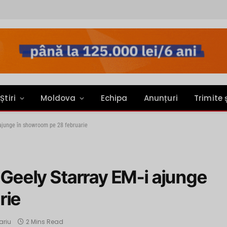
Știri
Moldova
Echipa
Anunțuri
Trimite 
 ajunge în showroom pe 28 februarie
l Geely Starray EM-i ajunge
rie
ariu
2 Mins Read