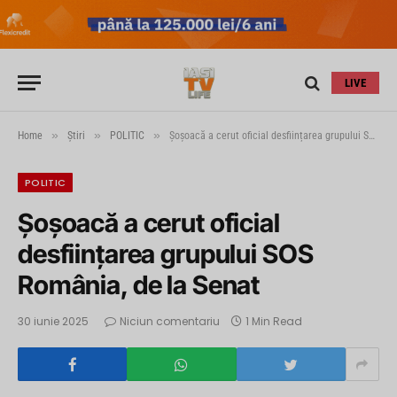
LIVE
»
»
»
Home
Știri
POLITIC
Șoșoacă a cerut oficial desființarea grupului SOS România, de la Senat
POLITIC
Șoșoacă a cerut oficial
desființarea grupului SOS
România, de la Senat
30 iunie 2025
Niciun comentariu
1 Min Read