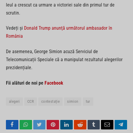
leul a crescut ca urmare a victoriei sale din primul tur de
scrutin.
Vedeți și
Donald Trump anunţă următorul ambasador în
România
De asemenea, George Simion acuză Serviciul de
Telecomunicații Speciale că a manipulat rezultatul alegerilor
prezidențiale.
Fii alături de noi pe
Facebook
alegeri
CCR
contestație
simion
tur
Facebook
WhatsApp
Twitter
Pinterest
LinkedIn
Reddit
Tumblr
Email
Tele