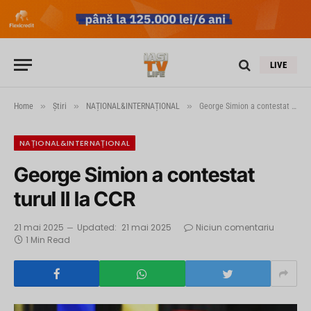
LIVE
»
»
»
Home
Știri
NAȚIONAL&INTERNAȚIONAL
George Simion a contestat turul II la CCR
NAȚIONAL&INTERNAȚIONAL
George Simion a contestat
turul II la CCR
21 mai 2025
Updated:
21 mai 2025
Niciun comentariu
1 Min Read