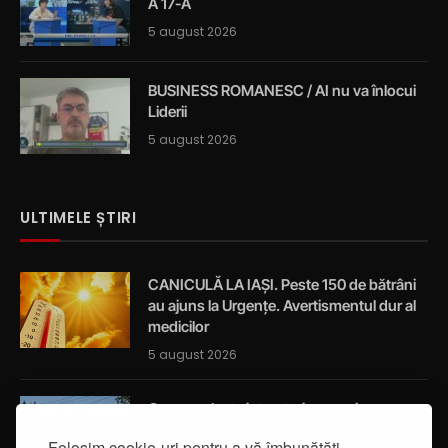
A 17-A
5 august 2026
BUSINESS ROMANESC / AI nu va înlocui
Liderii
5 august 2026
ULTIMELE ȘTIRI
CANICULĂ LA IAȘI. Peste 150 de bătrâni
au ajuns la Urgențe. Avertismentul dur al
medicilor
5 august 2026
Cum a salvat viața a trei oameni un
ambulanțier ieșean care trecea
Folosim cookie-uri pentru a vă îmbunătăți