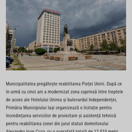
Municipalitatea pregătește reabilitarea Pieței Unirii. După ce
în urmă cu cinci ani a modernizat zona cuprinsă între treptele
de acces ale Hotelului Unirea și bulevardul Independenței,
Primăria Municipiului Iași organizează o licitație pentru
încredințarea serviciilor de proiectare și asistență tehnică
pentru reabilitarea zonei din jurul statuii domnitorului
Alexandru Ioan Cuza, cu o suprafață totală de 12.010 metri