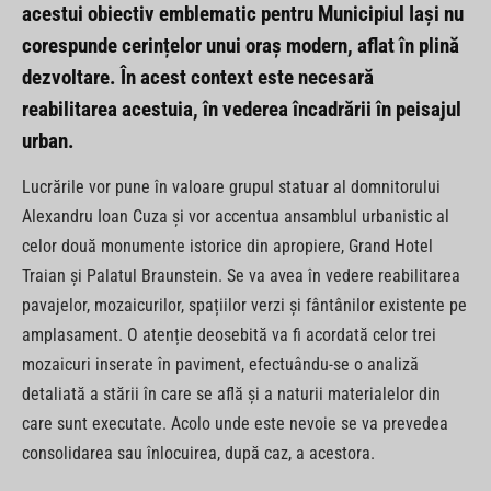
acestui obiectiv emblematic pentru Municipiul Iași nu
corespunde cerințelor unui oraș modern, aflat în plină
dezvoltare. În acest context este necesară
reabilitarea acestuia, în vederea încadrării în peisajul
urban.
Lucrările vor pune în valoare grupul statuar al domnitorului
Alexandru Ioan Cuza și vor accentua ansamblul urbanistic al
celor două monumente istorice din apropiere, Grand Hotel
Traian și Palatul Braunstein. Se va avea în vedere reabilitarea
pavajelor, mozaicurilor, spațiilor verzi și fântânilor existente pe
amplasament. O atenție deosebită va fi acordată celor trei
mozaicuri inserate în paviment, efectuându-se o analiză
detaliată a stării în care se află și a naturii materialelor din
care sunt executate. Acolo unde este nevoie se va prevedea
consolidarea sau înlocuirea, după caz, a acestora.