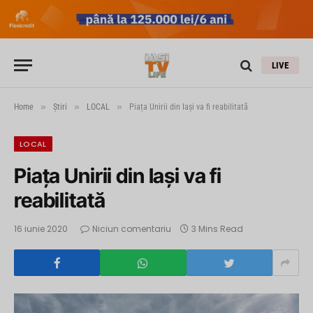
LIVE
»
»
»
Home
Știri
LOCAL
Piața Unirii din Iaşi va fi reabilitată
LOCAL
Piața Unirii din Iaşi va fi
reabilitată
16 iunie 2020
Niciun comentariu
3 Mins Read