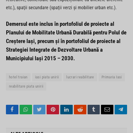
etc.), spaţii secundare (spaţii verzi şi mobilier urban etc.).
Demersul este inclus în portofoliul de proiecte al
Planului de Mobilitate Urbană Durabilă pentru Polul de
Creștere Iași, precum și în portofoliul de proiecte al
Strategiei Integrate de Dezvoltare Urbană a
Municipiului Iași 2015 – 2030.
hotel traian
iasi piata unirii
lucrari reabilitare
Primaria Iasi
reabilitare piata unirii
Facebook
WhatsApp
Twitter
Pinterest
LinkedIn
Reddit
Tumblr
Email
Tele