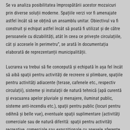
Se va analiza posibilitatea împrospătării acestor mozaicuri
prin diverse soluții moderne. Spațiile verzi vor fi amenajate
astfel încât să se obțină un ansamblu unitar. Obiectivul va fi
construit şi echipat astfel încât să poată fi utilizat şi de către
persoanele cu dizabilități, atât în ceea ce privește circulațiile,
cât și accesele în perimetru”, se arată în documentația
elaborată de reprezentanții municipalității.
Lucrarea va trebui să fie concepută şi echipată în aşa fel încât
să aibă spaţii pentru activităţi de recreere si plimbare, spaţiile
pentru activităţi adiacente (terase, cafenele etc., respectiv
circulații), sisteme şi instalaţii de natură tehnică (apă curentă
şi evacuarea apelor pluviale și menajere, iluminat public,
sisteme anti-incendiu etc.), spaţii pentru public (locuri pentru
odihnă și belle vue), eventuale spaţii suplimentare (activităţi
comerciale sau de natură diferită: spaţii pentru activităţi
recreative, comerciale sau expoziționale cu anexele aferente