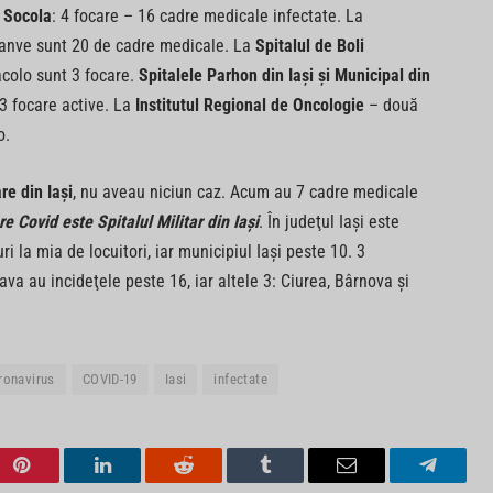
e Socola
: 4 focare – 16 cadre medicale infectate. La
olanve sunt 20 de cadre medicale. La
Spitalul de Boli
acolo sunt 3 focare.
Spitalele Parhon din Iaşi şi Municipal din
 3 focare active. La
Institutul Regional de Oncologie
– două
o.
re din Iaşi
, nu aveau niciun caz. Acum au 7 cadre medicale
re Covid este Spitalul Militar din Iaşi
. În judeţul Iaşi este
 la mia de locuitori, iar municipiul Iaşi peste 10. 3
lava au incideţele peste 16, iar altele 3: Ciurea, Bârnova şi
ronavirus
COVID-19
Iasi
infectate
Pinterest
LinkedIn
Reddit
Tumblr
Email
Telegra