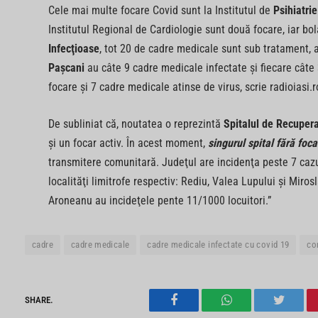
Cele mai multe focare Covid sunt la Institutul de
Psihiatri
Institutul Regional de Cardiologie sunt două focare, iar b
Infecţioase
, tot 20 de cadre medicale sunt sub tratament, 
Paşcani
au câte 9 cadre medicale infectate şi fiecare câte
focare şi 7 cadre medicale atinse de virus, scrie radioiasi.r
De subliniat că, noutatea o reprezintă
Spitalul de Recupera
şi un focar activ. În acest moment,
singurul spital fără foca
transmitere comunitară. Judeţul are incidenţa peste 7 cazuri
localităţi limitrofe respectiv: Rediu, Valea Lupului şi Miros
Aroneanu au incideţele pente 11/1000 locuitori.”
cadre
cadre medicale
cadre medicale infectate cu covid 19
co
SHARE.
Facebook
WhatsApp
Twitter