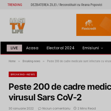
TRENDING
DEZBATEREA ZILEI / Reconstituiri cu Ileana Popovici
LIVE
Acasa
Electoral 2024
Emisiuni
»
»
Home
Breaking-news
Peste 200 de cadre medicale sunt infectate cu virus
BREAKING-NEWS
Peste 200 de cadre medica
virusul Sars CoV-2
30 ianuarie 2022
Niciun comentariu
2 Mins Read