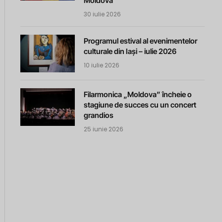
Moldova
30 iulie 2026
Programul estival al evenimentelor
culturale din Iași – iulie 2026
10 iulie 2026
Filarmonica „Moldova” încheie o
stagiune de succes cu un concert
grandios
25 iunie 2026
m