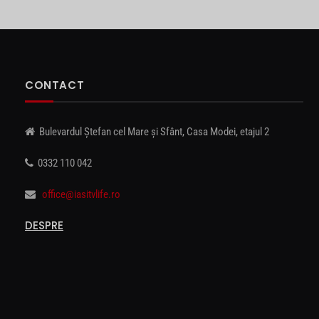
CONTACT
Bulevardul Ștefan cel Mare și Sfânt, Casa Modei, etajul 2
0332 110 042
office@iasitvlife.ro
DESPRE