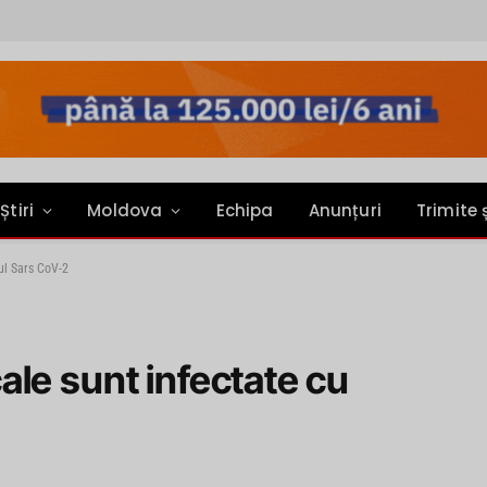
Știri
Moldova
Echipa
Anunțuri
Trimite 
ul Sars CoV-2
le sunt infectate cu