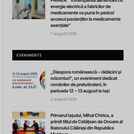
PRIMER: “Întreruperea alimentării cu
energie electrică a fabricilor de
medicamente va pune în pericol
accesul pacienților la medicamente
esențiale”
7 august 2026
EVENIMENTE
„Diaspora românească – rădăcini și
orizonturi”, un eveniment dedicat
românilor de pretutindeni, în
perioada 12 – 13 august la Iași
2 august 2026
Primarul Iașului, Mihai Chirica, a
primit titlul de Cetățean de Onoare al
Raionului Călărași din Republica