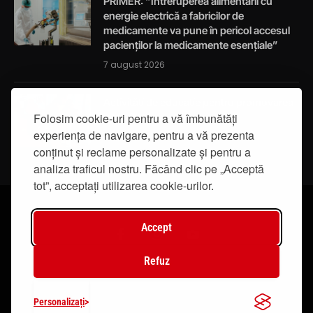
PRIMER: “Întreruperea alimentării cu
energie electrică a fabricilor de
medicamente va pune în pericol accesul
pacienților la medicamente esențiale”
7 august 2026
Activități de educație pentru promovarea
integrității
Folosim cookie-uri pentru a vă îmbunătăți
experiența de navigare, pentru a vă prezenta
7 august 2026
conținut și reclame personalizate și pentru a
analiza traficul nostru. Făcând clic pe „Acceptă
tot”, acceptați utilizarea cookie-urilor.
Accept
Facebook
Instagram
YouTube
Refuz
© 2019 - IasiTV Life. Toate drepturile rezervate.
Personalizați