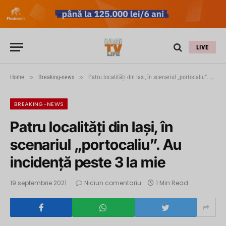
LIVE
»
»
Home
Breaking-news
Patru localități din Iași, în scenariul „portocaliu”. Au incidență peste 3 la mie
BREAKING-NEWS
Patru localități din Iași, în
scenariul „portocaliu”. Au
incidență peste 3 la mie
19 septembrie 2021
Niciun comentariu
1 Min Read