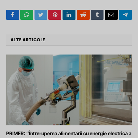
Facebook
WhatsApp
Twitter
Pinterest
LinkedIn
Reddit
Tumblr
Email
Tele
ALTE ARTICOLE
PRIMER: “Întreruperea alimentării cu energie electrică a