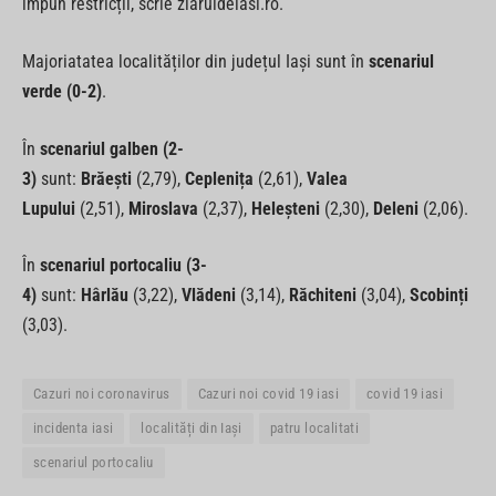
impun restricții, scrie ziaruldeiasi.ro.
Majoriatatea localităților din județul Iași sunt în
scenariul
verde (0-2)
.
În
scenariul galben (2-
3)
sunt:
Brăești
(2,79),
Ceplenița
(2,61),
Valea
Lupului
(2,51),
Miroslava
(2,37),
Heleșteni
(2,30),
Deleni
(2,06).
În
scenariul portocaliu (3-
4)
sunt:
Hârlău
(3,22),
Vlădeni
(3,14),
Răchiteni
(3,04),
Scobinți
(3,03).
Cazuri noi coronavirus
Cazuri noi covid 19 iasi
covid 19 iasi
incidenta iasi
localități din Iași
patru localitati
scenariul portocaliu