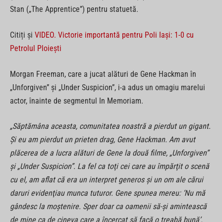
Stan („The Apprentice”) pentru statuetă.
Citiți și
VIDEO. Victorie importantă pentru Poli Iași: 1-0 cu
Petrolul Ploiești
Morgan Freeman, care a jucat alături de Gene Hackman în
„Unforgiven” şi „Under Suspicion”, i-a adus un omagiu marelui
actor, înainte de segmentul In Memoriam.
„Săptămâna aceasta, comunitatea noastră a pierdut un gigant.
Şi eu am pierdut un prieten drag, Gene Hackman. Am avut
plăcerea de a lucra alături de Gene la două filme, „Unforgiven”
şi „Under Suspicion”. La fel ca toţi cei care au împărţit o scenă
cu el, am aflat că era un interpret generos şi un om ale cărui
daruri evidenţiau munca tuturor. Gene spunea mereu: ‘Nu mă
gândesc la moştenire. Sper doar ca oamenii să-şi amintească
de mine ca de cineva care a încercat să facă o treabă bună’.