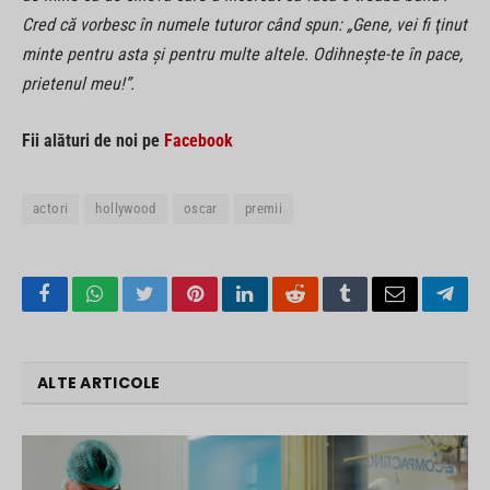
Cred că vorbesc în numele tuturor când spun: „Gene, vei fi ţinut
minte pentru asta şi pentru multe altele. Odihneşte-te în pace,
prietenul meu!”.
Fii alături de noi pe
Facebook
actori
hollywood
oscar
premii
Facebook
WhatsApp
Twitter
Pinterest
LinkedIn
Reddit
Tumblr
Email
Tele
ALTE ARTICOLE