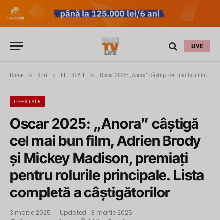
LIVE
»
»
»
Home
Știri
LIFESTYLE
Oscar 2025: „Anora” câștigă cel mai bun film, Adrien Brody și Mickey Madison, premiați pentru rolurile principale. Lista completă a câștigătorilor
LIFESTYLE
Oscar 2025: „Anora” câștigă
cel mai bun film, Adrien Brody
și Mickey Madison, premiați
pentru rolurile principale. Lista
completă a câștigătorilor
3 martie 2025
Updated:
3 martie 2025