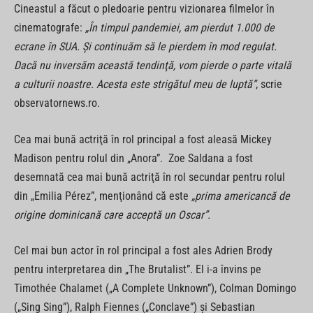
Cineastul a făcut o pledoarie pentru vizionarea filmelor în
cinematografe:
„În timpul pandemiei, am pierdut 1.000 de
ecrane în SUA. Şi continuăm să le pierdem în mod regulat.
Dacă nu inversăm această tendinţă, vom pierde o parte vitală
a culturii noastre. Acesta este strigătul meu de luptă”
, scrie
observatornews.ro.
Cea mai bună actriţă în rol principal a fost aleasă Mickey
Madison pentru rolul din „Anora”. Zoe Saldana a fost
desemnată cea mai bună actriţă în rol secundar pentru rolul
din „Emilia Pérez”, menţionând că este
„prima americancă de
origine dominicană care acceptă un Oscar”.
Cel mai bun actor în rol principal a fost ales Adrien Brody
pentru interpretarea din „The Brutalist”. El i-a învins pe
Timothée Chalamet („A Complete Unknown”), Colman Domingo
(„Sing Sing”), Ralph Fiennes („Conclave”) şi Sebastian