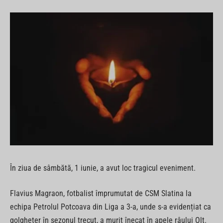
În ziua de sâmbătă, 1 iunie, a avut loc tragicul eveniment.
Flavius Magraon, fotbalist împrumutat de CSM Slatina la
echipa Petrolul Potcoava din Liga a 3-a, unde s-a evidențiat ca
golgheter în sezonul trecut, a murit înecat în apele râului Olt.