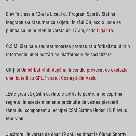
Elev în clasa a 12-a la Liceul cu Program Sportiv Slatina,
Magraon s-a răsturnat cu skijetul în râul Olt, acolo unde se
plimba cu un prieten în vârstă de 17 ani, scrie
Liga2.ro
.
C.S.M. Slatina a anunțat moartea prematură a fotbalistului prin
intermediul unei postări pe platformele de socializare.
Citiți și
Un bărbat rănit după un incendiu provocat de explozia
unei butelii cu GPL, în satul Costeşti din Vaslui
„Este greu să găsim cuvintele potrivite pentru a ne exprima
regretul în aceste momente pricinuite de vestea pierderii
tânărului component al echipei CSM Slatina Under 19, Flavius
Magraon.
Jucătorul, în vârstă de doar 19 ani, legitimat la Clubul Sportiv