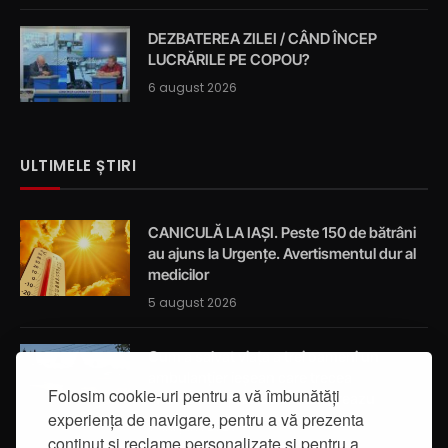
DEZBATEREA ZILEI / CÂND ÎNCEP
LUCRĂRILE PE COPOU?
6 august 2026
ULTIMELE ȘTIRI
CANICULĂ LA IAȘI. Peste 150 de bătrâni
au ajuns la Urgențe. Avertismentul dur al
medicilor
5 august 2026
Cum a salvat viața a trei oameni un
ambulanțier ieșean care trecea
Folosim cookie-uri pentru a vă îmbunătăți
întâmplător prin localitatea Breazu
experiența de navigare, pentru a vă prezenta
5 august 2026
conținut și reclame personalizate și pentru a