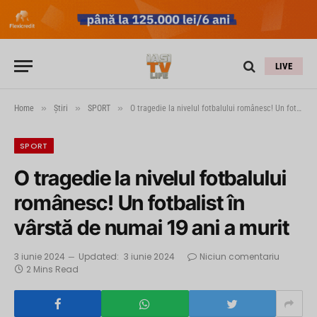
LIVE
»
»
»
Home
Știri
SPORT
O tragedie la nivelul fotbalului românesc! Un fotbalist în vârstă de numai 19 ani a murit
SPORT
O tragedie la nivelul fotbalului
românesc! Un fotbalist în
vârstă de numai 19 ani a murit
3 iunie 2024
Updated:
3 iunie 2024
Niciun comentariu
2 Mins Read