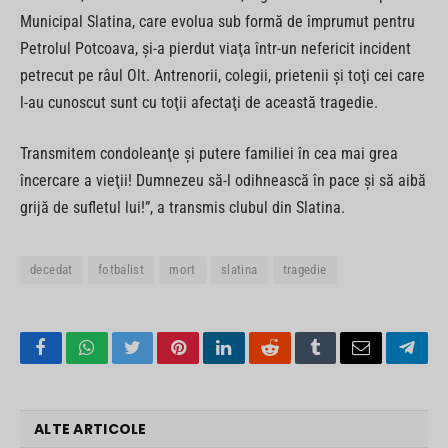
Municipal Slatina, care evolua sub formă de împrumut pentru
Petrolul Potcoava, şi-a pierdut viaţa într-un nefericit incident
petrecut pe râul Olt. Antrenorii, colegii, prietenii şi toţi cei care
l-au cunoscut sunt cu toţii afectaţi de această tragedie.
Transmitem condoleanţe şi putere familiei în cea mai grea
încercare a vieţii! Dumnezeu să-l odihnească în pace şi să aibă
grijă de sufletul lui!”, a transmis clubul din Slatina.
decedat
fotbalist
mort
slatina
tragedie
Facebook
WhatsApp
Twitter
Pinterest
LinkedIn
Reddit
Tumblr
Email
Tele
ALTE ARTICOLE