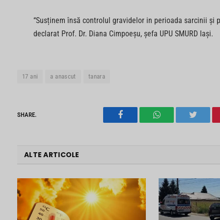
“Susținem însă controlul gravidelor in perioada sarcinii și 
declarat Prof. Dr. Diana Cimpoeșu, șefa UPU SMURD Iași.
17 ani
a anascut
tanara
SHARE.
Facebook
WhatsApp
Twitter
ALTE ARTICOLE