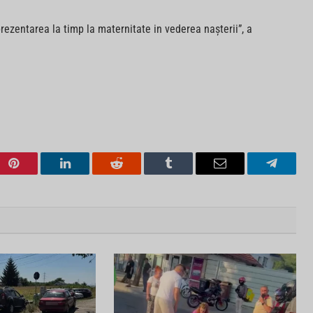
prezentarea la timp la maternitate in vederea nașterii”, a
Pinterest
LinkedIn
Reddit
Tumblr
Email
Telegra