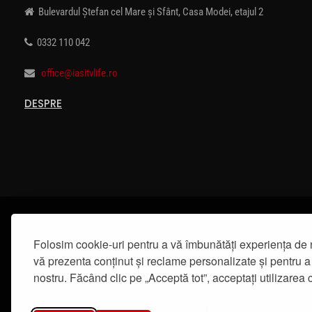
Bulevardul Ștefan cel Mare și Sfânt, Casa Modei, etajul 2
0332 110 042
office@iasitvlife.ro
DESPRE
Folosim cookie-uri pentru a vă îmbunătăți experiența de 
vă prezenta conținut și reclame personalizate și pentru a 
nostru. Făcând clic pe „Acceptă tot”, acceptați utilizarea c