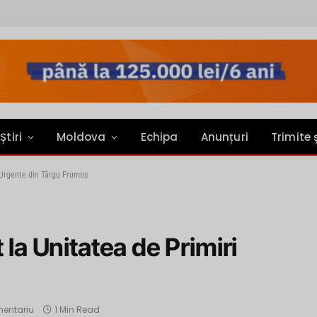
Știri
Moldova
Echipa
Anunțuri
Trimite 
 Urgente din Târgu Frumos
 la Unitatea de Primiri
mentariu
1 Min Read