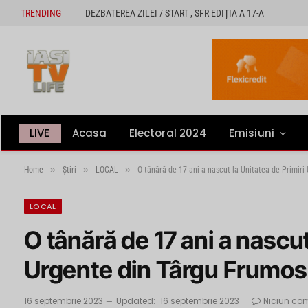
TRENDING
DEZBATEREA ZILEI / START , SFR EDIȚIA A 17-A
LIVE
Acasa
Electoral 2024
Emisiuni
»
»
»
Home
Știri
LOCAL
O tânără de 17 ani a nascut la Unitatea de Primiri
LOCAL
O tânără de 17 ani a nascut
Urgente din Târgu Frumos
16 septembrie 2023
Updated:
16 septembrie 2023
Niciun co