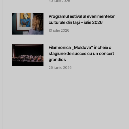
30 iulie 2026
Programul estival al evenimentelor
culturale din Iași – iulie 2026
10 iulie 2026
Filarmonica „Moldova” încheie o
stagiune de succes cu un concert
grandios
25 iunie 2026
m