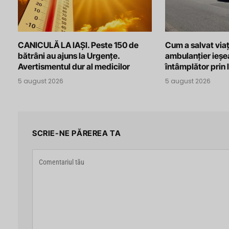
CANICULĂ LA IAȘI. Peste 150 de
Cum a salvat viaț
bătrâni au ajuns la Urgențe.
ambulanțier ieșe
Avertismentul dur al medicilor
întâmplător prin 
5 august 2026
5 august 2026
SCRIE-NE PĂREREA TA