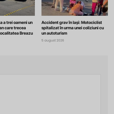
a a trei oameni un
Accident grav în Iași: Motociclist
an care trecea
spitalizat în urma unei coliziuni cu
localitatea Breazu
un autoturism
5 august 2026