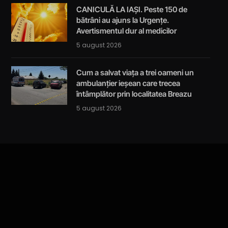
CANICULĂ LA IAȘI. Peste 150 de
bătrâni au ajuns la Urgențe.
Avertismentul dur al medicilor
5 august 2026
Cum a salvat viața a trei oameni un
ambulanțier ieșean care trecea
întâmplător prin localitatea Breazu
5 august 2026