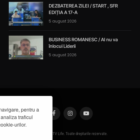
DEZBATEREA ZILEI / START , SFR
EDIȚIA A 17-A
5 august 2026
BUSINESS ROMANESC / AI nu va
înlocui Liderii
5 august 2026
navigare, pentru a
analiza traficul
Facebook
Instagram
YouTube
ookie-urilor.
© 2019 - IasiTV Life. Toate drepturile rezervate.