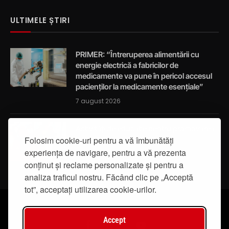
ULTIMELE ȘTIRI
PRIMER: “Întreruperea alimentării cu
energie electrică a fabricilor de
medicamente va pune în pericol accesul
pacienților la medicamente esențiale”
7 august 2026
Activități de educație pentru promovarea
integrității
Folosim cookie-uri pentru a vă îmbunătăți
experiența de navigare, pentru a vă prezenta
7 august 2026
conținut și reclame personalizate și pentru a
analiza traficul nostru. Făcând clic pe „Acceptă
tot”, acceptați utilizarea cookie-urilor.
Accept