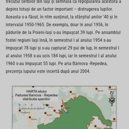
trecutul cerbilor din Iaşi şi semnala că repopularea acestora a
depins totuşi de un factor important – distrugerea lupilor.
Aceasta s-a făcut, în ritm susţinut, la sfârşitul anilor ’40 şi în
intervalul 1950-1965. De exemplu, doar în anul 1956, în
pădurile de la Poieni-Iaşi s-au împuşcat 39 lupi. Pe ansamblul
fostei regiuni Iaşi însă, în semestrul I al anului 1954 s-au
împuşcat 78 lupi şi s-au capturat 29 pui de lup, în semestrul I
al anului 1958 s-au ucis 184 lupi, iar în semestrul I al anului
1960 s-au împuşcat 55 lupi. Pe aria Bârnova -Repedea,
prezenţa lupului este incertă după anul 2004.