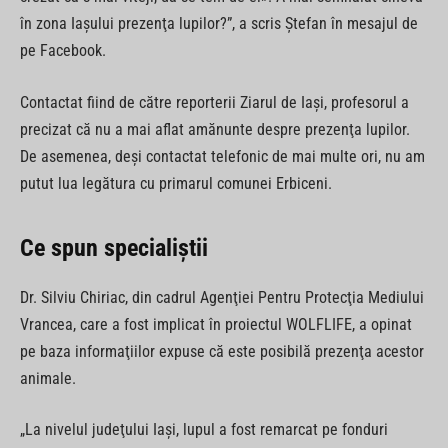
în zona Iaşului prezenţa lupilor?”, a scris Ştefan în mesajul de
pe Facebook.
Contactat fiind de către reporterii Ziarul de Iaşi, profesorul a
precizat că nu a mai aflat amănunte despre prezenţa lupilor.
De asemenea, deşi contactat telefonic de mai multe ori, nu am
putut lua legătura cu primarul comunei Erbiceni.
Ce spun specialiştii
Dr. Silviu Chiriac, din cadrul Agenţiei Pentru Protecţia Mediului
Vrancea, care a fost implicat în proiectul WOLFLIFE, a opinat
pe baza informaţiilor expuse că este posibilă prezenţa acestor
animale.
„La nivelul judeţului Iaşi, lupul a fost remarcat pe fonduri