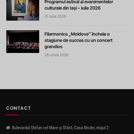
Programul estival al evenimentelor
culturale din Iași – iulie 2026
10 iulie 2026
Filarmonica „Moldova” încheie o
stagiune de succes cu un concert
grandios
25 iunie 2026
CONTACT
Bulevardul Ștefan cel Mare și Sfânt, Casa Modei, etajul 2