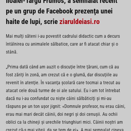
Iloaiei-Târgu Frumos, a semnalat recent
pe un grup de Facebook prezenţa unei
haite de lupi
, scrie
ziaruldeiasi.ro
Mai mulţi săteni i-au povestit cadrului didactic cum a decurs
întâlnirea cu animalele sălbatice, care ar fi atacat chiar şi o
stână.
„Prima dată când am auzit o discuţie între ţărani, cum că au
fost zăriţi în zonă, am crezut că e o glumă, dar discuţiile au
revenit în atenţie. În vacanţa şcolară care tocmai a trecut au
atacat cele două turme de oi ale satului. Eu i-am tot întrebat
dacă nu i-au confundat cu nişte câini sălbăticiţi şi mi-au
răspuns pe un ton uşor jignit: «Domnule profesor, nu erau câini,
erau mai mari decât câinii, doi negri şi doi cenuşii. Au ochii
oblici ca la chineji şi urechile triunghiuri mici. Câinii noştri am
crezut că-s mai viteji, da se tem de ei». A mai semnalat cineva