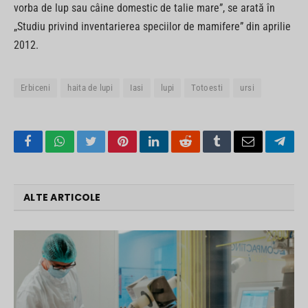
vorba de lup sau câine domestic de talie mare”, se arată în
„Studiu privind inventarierea speciilor de mamifere” din aprilie
2012.
Erbiceni
haita de lupi
Iasi
lupi
Totoesti
ursi
Facebook
WhatsApp
Twitter
Pinterest
LinkedIn
Reddit
Tumblr
Email
Tele
ALTE ARTICOLE