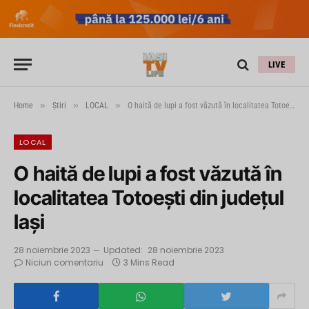
LIVE
»
»
»
Home
Știri
LOCAL
O haită de lupi a fost văzută în localitatea Totoești din județul Iași
LOCAL
O haită de lupi a fost văzută în
localitatea Totoești din județul
Iași
28 noiembrie 2023
Updated:
28 noiembrie 2023
Niciun comentariu
3 Mins Read