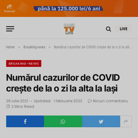
LIVE
»
»
Home
Breaking-news
Numărul cazurilor de COVID creşte de la o zi la alta la Iași
BREAKING-NEWS
Numărul cazurilor de COVID
creşte de la o zi la alta la Iași
26 iulie 2021
Updated:
1 februarie 2023
Niciun comentariu
2 Mins Read