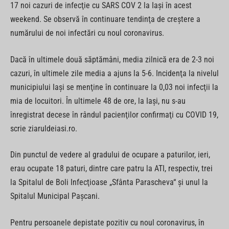
17 noi cazuri de infecţie cu SARS COV 2 la Iaşi în acest
weekend. Se observă în continuare tendinţa de creştere a
numărului de noi infectări cu noul coronavirus.
Dacă în ultimele două săptămâni, media zilnică era de 2-3 noi
cazuri, în ultimele zile media a ajuns la 5-6. Incidenţa la nivelul
municipiului Iaşi se menţine în continuare la 0,03 noi infecţii la
mia de locuitori. În ultimele 48 de ore, la Iaşi, nu s-au
înregistrat decese în rândul pacienţilor confirmaţi cu COVID 19,
scrie ziaruldeiasi.ro.
Din punctul de vedere al gradului de ocupare a paturilor, ieri,
erau ocupate 18 paturi, dintre care patru la ATI, respectiv, trei
la Spitalul de Boli Infecţioase „Sfânta Parascheva“ şi unul la
Spitalul Municipal Paşcani.
Pentru persoanele depistate pozitiv cu noul coronavirus, în