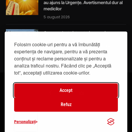
au ajuns la Urgențe. Avertismentul dur al
medicilor
5 august 2026
Cum a salvat viața a trei oameni un
ambulanțier ieșean care trecea
Folosim cookie-uri pentru a vă îmbunătăți
întâmplător prin localitatea Breazu
experiența de navigare, pentru a vă prezenta
5 august 2026
conținut și reclame personalizate și pentru a
analiza traficul nostru. Făcând clic pe „Acceptă
tot”, acceptați utilizarea cookie-urilor.
Accept
Facebook
Instagram
YouTube
Refuz
© 2019 - IasiTV Life. Toate drepturile rezervate.
Personalizați
Creat de