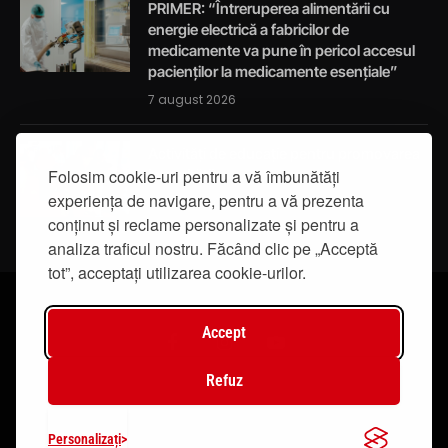
PRIMER: “Întreruperea alimentării cu
energie electrică a fabricilor de
medicamente va pune în pericol accesul
pacienților la medicamente esențiale”
7 august 2026
Activități de educație pentru promovarea
integrității
Folosim cookie-uri pentru a vă îmbunătăți
experiența de navigare, pentru a vă prezenta
7 august 2026
conținut și reclame personalizate și pentru a
analiza traficul nostru. Făcând clic pe „Acceptă
tot”, acceptați utilizarea cookie-urilor.
Accept
Facebook
Instagram
YouTube
Refuz
© 2019 - IasiTV Life. Toate drepturile rezervate.
Personalizați