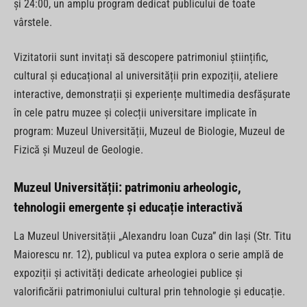
și 24:00, un amplu program dedicat publicului de toate
vârstele.
Vizitatorii sunt invitați să descopere patrimoniul științific,
cultural și educațional al universității prin expoziții, ateliere
interactive, demonstrații și experiențe multimedia desfășurate
în cele patru muzee și colecții universitare implicate în
program: Muzeul Universității, Muzeul de Biologie, Muzeul de
Fizică și Muzeul de Geologie.
Muzeu
l
Universității: patrimoniu arheologic,
tehnologii emergente și educație interactivă
La Muzeul Universității „Alexandru Ioan Cuza” din Iași (Str. Titu
Maiorescu nr. 12), publicul va putea explora o serie amplă de
expoziții și activități dedicate arheologiei publice și
valorificării patrimoniului cultural prin tehnologie și educație.