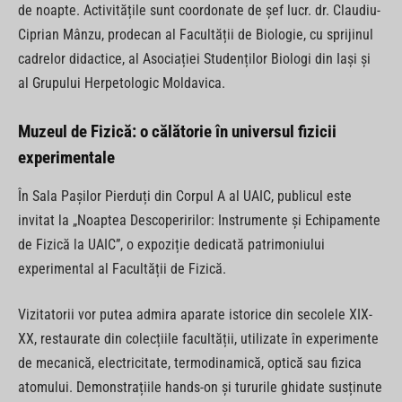
de noapte. Activitățile sunt coordonate de șef lucr. dr. Claudiu-
Ciprian Mânzu, prodecan al Facultății de Biologie, cu sprijinul
cadrelor didactice, al Asociației Studenților Biologi din Iași și
al Grupului Herpetologic Moldavica.
Muzeul de Fizică: o călătorie în universul fizicii
experimentale
În Sala Pașilor Pierduți din Corpul A al UAIC, publicul este
invitat la „Noaptea Descoperirilor: Instrumente și Echipamente
de Fizică la UAIC”, o expoziție dedicată patrimoniului
experimental al Facultății de Fizică.
Vizitatorii vor putea admira aparate istorice din secolele XIX-
XX, restaurate din colecțiile facultății, utilizate în experimente
de mecanică, electricitate, termodinamică, optică sau fizica
atomului. Demonstrațiile hands-on și tururile ghidate susținute