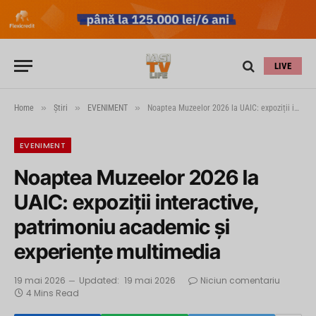
LIVE
»
»
»
Home
Știri
EVENIMENT
Noaptea Muzeelor 2026 la UAIC: expoziții interactive, patrimoniu academic și experiențe multimedia
EVENIMENT
Noaptea Muzeelor 2026 la
UAIC: expoziții interactive,
patrimoniu academic și
experiențe multimedia
19 mai 2026
Updated:
19 mai 2026
Niciun comentariu
4 Mins Read