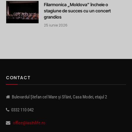
Filarmonica „Moldova” încheie o
stagiune de succes cu un concert
grandios
25 iunie 2026
CONTACT
Bulevardul Ștefan cel Mare și Sfânt, Casa Modei, etajul 2
0332 110 042
office@iasitvlife.ro