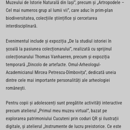
Muzeului de Istorie Naturală din Iași”, precum și „Artropodele –
Cel mai numeros grup al lumii vii”, care aduc în prim-plan
biodiversitatea, colecțiile științifice și cercetarea
interdisciplinară.
Evenimentul include și expoziția „De la studiul istoriei în
școală la pasiunea colecționarului”, realizată cu sprijinul
colecționarului Thomas Vanhaeren, precum și expoziția
temporară „Dincolo de artefacte. Omul-Arheologul-
Academicianul Mircea Petrescu-Dîmbovița”, dedicată uneia
dintre cele mai importante personalități ale arheologiei
românești.
Pentru copii și adolescenți sunt pregătite activități interactive
precum atelierul „Primul meu muzeu virtual”, bazat pe
explorarea patrimoniului Cucuteni prin coduri QR și ilustrații
digitale, și atelierul „Instrumente de lucru preistorice. Ce este