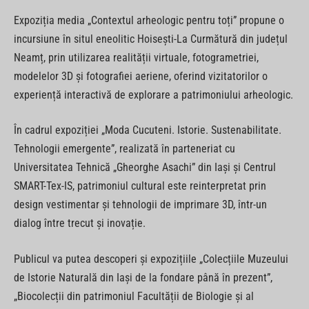
Expoziția media „Contextul arheologic pentru toți” propune o
incursiune în situl eneolitic Hoisești-La Curmătură din județul
Neamț, prin utilizarea realității virtuale, fotogrametriei,
modelelor 3D și fotografiei aeriene, oferind vizitatorilor o
experiență interactivă de explorare a patrimoniului arheologic.
În cadrul expoziției „Moda Cucuteni. Istorie. Sustenabilitate.
Tehnologii emergente”, realizată în parteneriat cu
Universitatea Tehnică „Gheorghe Asachi” din Iași și Centrul
SMART-Tex-IS, patrimoniul cultural este reinterpretat prin
design vestimentar și tehnologii de imprimare 3D, într-un
dialog între trecut și inovație.
Publicul va putea descoperi și expozițiile „Colecțiile Muzeului
de Istorie Naturală din Iași de la fondare până în prezent”,
„Biocolecții din patrimoniul Facultății de Biologie și al