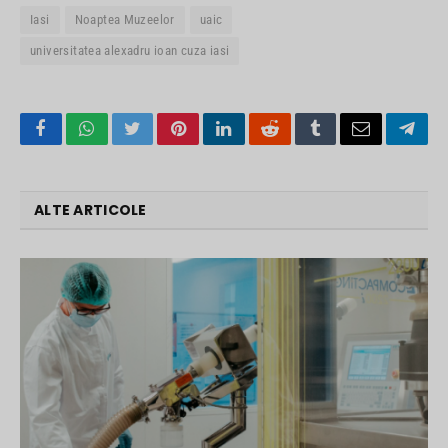
Iasi
Noaptea Muzeelor
uaic
universitatea alexadru ioan cuza iasi
Facebook
WhatsApp
Twitter
Pinterest
LinkedIn
Reddit
Tumblr
Email
Tele
ALTE ARTICOLE