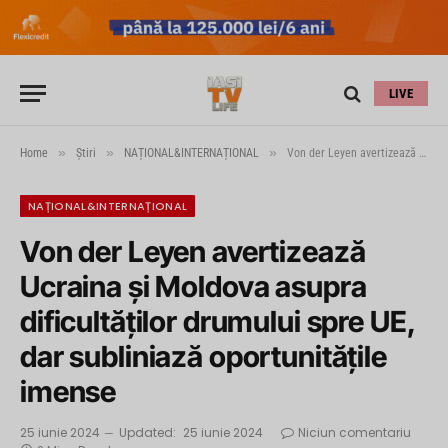
LIVE
»
»
»
Home
Știri
NAȚIONAL&INTERNAȚIONAL
Von der Leyen avertizează Ucraina și Moldova asupra dificultăților drumului spre UE, dar subliniază oportunitățile imense
NAȚIONAL&INTERNAȚIONAL
Von der Leyen avertizează
Ucraina și Moldova asupra
dificultăților drumului spre UE,
dar subliniază oportunitățile
imense
25 iunie 2024
Updated:
25 iunie 2024
Niciun comentariu