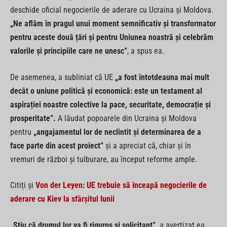
deschide oficial negocierile de aderare cu Ucraina și Moldova.
„Ne aflăm în pragul unui moment semnificativ și transformator
pentru aceste două țări și pentru Uniunea noastră și celebrăm
valorile și principiile care ne unesc”
, a spus ea.
De asemenea, a subliniat că UE
„a fost întotdeauna mai mult
decât o uniune politică și economică: este un testament al
aspirației noastre colective la pace, securitate, democrație și
prosperitate”.
A lăudat popoarele din Ucraina și Moldova
pentru
„angajamentul lor de neclintit și determinarea de a
face parte din acest proiect”
și a apreciat că, chiar și în
vremuri de război și tulburare, au început reforme ample.
Citiți și
Von der Leyen: UE trebuie să înceapă negocierile de
aderare cu Kiev la sfârșitul lunii
„Știu că drumul lor va fi riguros și solicitant”,
a avertizat ea,