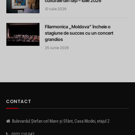
culturale din Iași – iulie 2026
10 iulie 2026
Filarmonica „Moldova” încheie o
stagiune de succes cu un concert
grandios
25 iunie 2026
CONTACT
Bulevardul Ștefan cel Mare și Sfânt, Casa Modei, etajul 2
0332 110 042