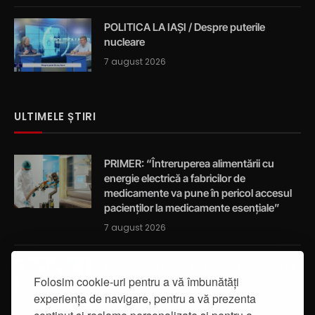
POLITICA LA IAȘI / Despre puterile
nucleare
7 august 2026
ULTIMELE ȘTIRI
PRIMER: “Întreruperea alimentării cu
energie electrică a fabricilor de
medicamente va pune în pericol accesul
pacienților la medicamente esențiale”
7 august 2026
Activități de educație pentru promovarea
Folosim cookie-uri pentru a vă îmbunătăți
integrității
experiența de navigare, pentru a vă prezenta
7 august 2026