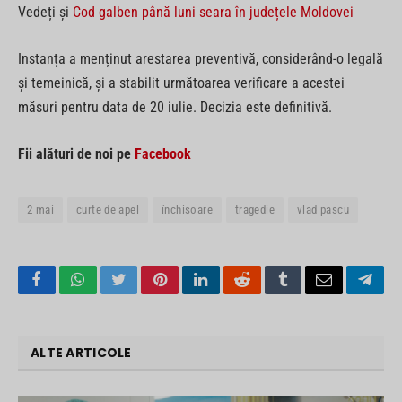
Vedeți și
Cod galben până luni seara în județele Moldovei
Instanța a menținut arestarea preventivă, considerând-o legală
și temeinică, și a stabilit următoarea verificare a acestei
măsuri pentru data de 20 iulie. Decizia este definitivă.
Fii alături de noi pe
Facebook
2 mai
curte de apel
închisoare
tragedie
vlad pascu
Facebook
WhatsApp
Twitter
Pinterest
LinkedIn
Reddit
Tumblr
Email
Tele
ALTE ARTICOLE