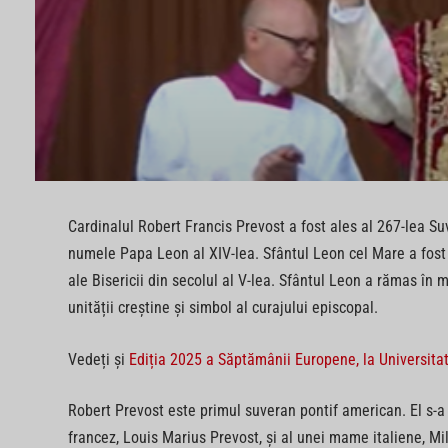
Cardinalul Robert Francis Prevost a fost ales al 267-lea Su
numele Papa Leon al XIV-lea. Sfântul Leon cel Mare a fost e
ale Bisericii din secolul al V-lea. Sfântul Leon a rămas în 
unității creștine și simbol al curajului episcopal.
Vedeți și
Ediția 2025 a Săptămânii Europene, la Universita
Robert Prevost este primul suveran pontif american. El s-a
francez, Louis Marius Prevost, și al unei mame italiene, Mi