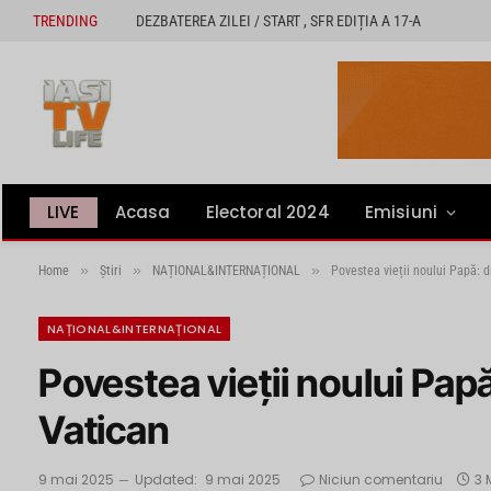
TRENDING
DEZBATEREA ZILEI / START , SFR EDIȚIA A 17-A
LIVE
Acasa
Electoral 2024
Emisiuni
»
»
»
Home
Știri
NAȚIONAL&INTERNAȚIONAL
Povestea vieții noului Papă: d
NAȚIONAL&INTERNAȚIONAL
Povestea vieții noului Papă
Vatican
9 mai 2025
Updated:
9 mai 2025
Niciun comentariu
3 