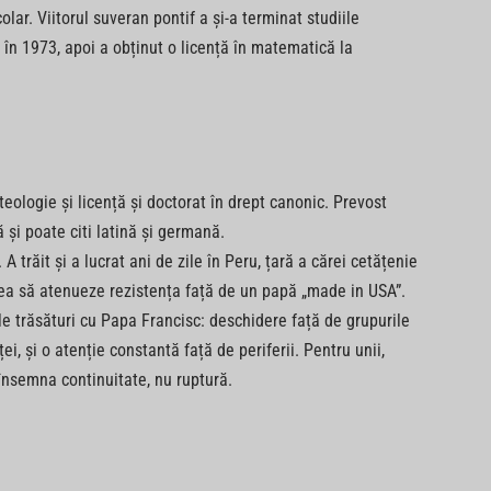
lar. Viitorul suveran pontif a și-a terminat studiile
în 1973, apoi a obținut o licență în matematică la
teologie și licență și doctorat în drept canonic. Prevost
 și poate citi latină și germană.
 trăit și a lucrat ani de zile în Peru, țară a cărei cetățenie
tea să atenueze rezistența față de un papă „made in USA”.
le trăsături cu Papa Francisc: deschidere față de grupurile
, și o atenție constantă față de periferii. Pentru unii,
însemna continuitate, nu ruptură.