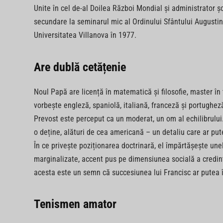
Unite în cel de-al Doilea Război Mondial și administrator șco
secundare la seminarul mic al Ordinului Sfântului Augustin 
Universitatea Villanova în 1977.
Are dublă cetățenie
Noul Papă are licență în matematică și filosofie, master în 
vorbește engleză, spaniolă, italiană, franceză și portugheză
Prevost este perceput ca un moderat, un om al echilibrului. A
o deține, alături de cea americană – un detaliu care ar pu
În ce privește poziționarea doctrinară, el împărtășește une
marginalizate, accent pus pe dimensiunea socială a credinței
acesta este un semn că succesiunea lui Francisc ar putea 
Tenismen amator