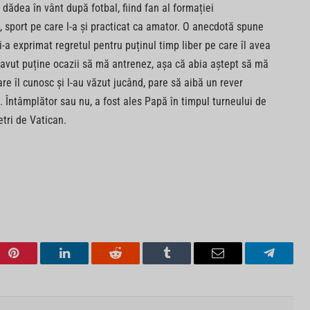
dădea în vânt după fotbal, fiind fan al formației
 sport pe care l-a și practicat ca amator. O anecdotă spune
i-a exprimat regretul pentru puținul timp liber pe care îl avea
 avut puține ocazii să mă antrenez, așa că abia aștept să mă
re îl cunosc și l-au văzut jucând, pare să aibă un rever
. Întâmplător sau nu, a fost ales Papă în timpul turneului de
etri de Vatican.
Pinterest
LinkedIn
Reddit
Tumblr
Email
Telegra