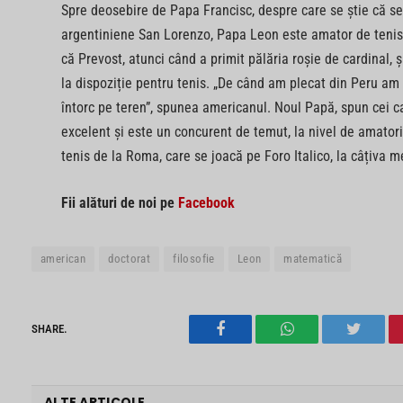
Spre deosebire de Papa Francisc, despre care se știe că se 
argentiniene San Lorenzo, Papa Leon este amator de tenis,
că Prevost, atunci când a primit pălăria roșie de cardinal, ș
la dispoziție pentru tenis. „De când am plecat din Peru am
întorc pe teren”, spunea americanul. Noul Papă, spun cei ca
excelent și este un concurent de temut, la nivel de amatori
tenis de la Roma, care se joacă pe Foro Italico, la câțiva m
Fii alături de noi pe
Facebook
american
doctorat
filosofie
Leon
matematică
SHARE.
Facebook
WhatsApp
Twitter
ALTE ARTICOLE