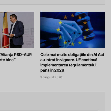
: ”Alianța PSD–AUR
Cele mai multe obligațiile din AI Act
rte bine”
au intrat în vigoare. UE continuă
implementarea regulamentului
până în 2028
3 august 2026