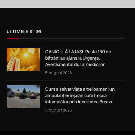
ULTIMELE ȘTIRI
CANICULĂ LA IAȘI. Peste 150 de
bătrâni au ajuns la Urgențe.
Avertismentul dur al medicilor
5 august 2026
Cum a salvat viața a trei oameni un
ambulanțier ieșean care trecea
întâmplător prin localitatea Breazu
5 august 2026