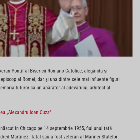
veran Pontif al Bisericii Romano-Catolice, alegându-și
piscop al Romei, dar și una dintre cele mai influente figuri
memoria tuturor ca un apărător al adevărului, arhitect al
tea „Alexandru Ioan Cuza”
 născut în Chicago pe 14 septembrie 1955, fiul unui tată
ldred Martinez. Tatăl său a fost veteran al Marinei Statelor