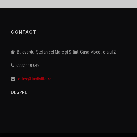
CONTACT
Bulevardul Ștefan cel Mare și Sfânt, Casa Modei, etajul 2
0332 110 042
office@iasitvlife.ro
DESPRE