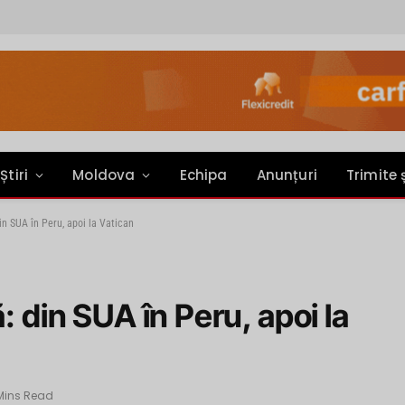
Știri
Moldova
Echipa
Anunțuri
Trimite 
in SUA în Peru, apoi la Vatican
: din SUA în Peru, apoi la
Mins Read