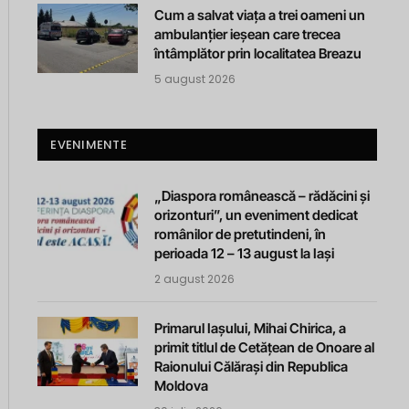
Cum a salvat viața a trei oameni un
ambulanțier ieșean care trecea
întâmplător prin localitatea Breazu
5 august 2026
EVENIMENTE
„Diaspora românească – rădăcini și
orizonturi”, un eveniment dedicat
românilor de pretutindeni, în
perioada 12 – 13 august la Iași
2 august 2026
Primarul Iașului, Mihai Chirica, a
primit titlul de Cetățean de Onoare al
Raionului Călărași din Republica
Moldova