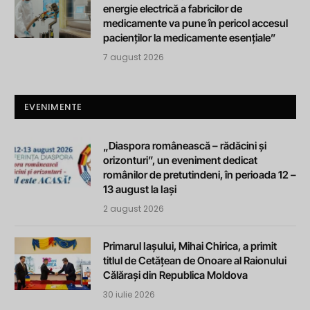
energie electrică a fabricilor de
medicamente va pune în pericol accesul
pacienților la medicamente esențiale”
7 august 2026
EVENIMENTE
„Diaspora românească – rădăcini și
orizonturi”, un eveniment dedicat
românilor de pretutindeni, în perioada 12 –
13 august la Iași
2 august 2026
Primarul Iașului, Mihai Chirica, a primit
titlul de Cetățean de Onoare al Raionului
Călărași din Republica Moldova
30 iulie 2026