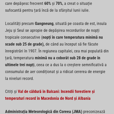
care depășesc frecvent
60%
și
70%
, a creat o situație
sufocantă pentru țară încă de la sfârșitul lunii iulie.
Localități precum
Gangneung
, situată pe coasta de est, insula
Jeju și Seul se apropie de depășirea recordurilor de nopți
tropicale consecutive (
nopți în care temperatura minimă nu
scade sub 25 de grade),
de când au început să fie făcute
înregistrări în 1907. În regiunea capitalei, cea mai populată din
țară, temperatura
minimă nu a coborât sub 28 de grade în
ultimele trei nopț
i, ceea ce a dus la o creștere semnificativă a
consumului de aer condiționat și a ridicat cererea de energie
la niveluri record.
Citiți și
Val de căldură în Balcani: Incendii forestiere și
temperaturi record în Macedonia de Nord și Albania
Administrația Meteorologică din Coreea (JMA)
preconizează