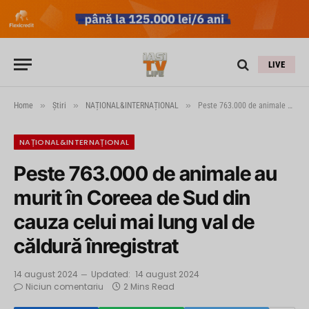
LIVE
»
»
»
Home
Știri
NAȚIONAL&INTERNAȚIONAL
Peste 763.000 de animale au murit în Coreea de Sud din cauza celui mai lung val de căldură înregistrat
NAȚIONAL&INTERNAȚIONAL
Peste 763.000 de animale au
murit în Coreea de Sud din
cauza celui mai lung val de
căldură înregistrat
14 august 2024
Updated:
14 august 2024
Niciun comentariu
2 Mins Read