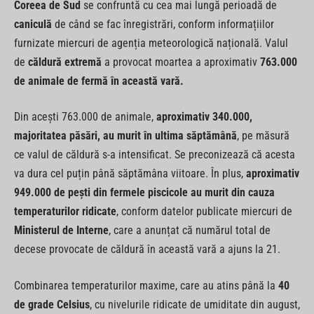
Coreea de Sud
se confruntă cu cea mai lungă perioadă de
caniculă
de când se fac înregistrări, conform informațiilor
furnizate miercuri de agenția meteorologică națională. Valul
de
căldură extremă
a provocat moartea a aproximativ
763.000
de animale de fermă în această vară.
Din acești 763.000 de animale,
aproximativ 340.000,
majoritatea păsări, au murit în ultima săptămână
, pe măsură
ce valul de căldură s-a intensificat. Se preconizează că acesta
va dura cel puțin până săptămâna viitoare. În plus,
aproximativ
949.000 de pești din fermele piscicole au murit din cauza
temperaturilor ridicate
, conform datelor publicate miercuri de
Ministerul de Interne
, care a anunțat că numărul total de
decese provocate de căldură în această vară a ajuns la 21.
Combinarea temperaturilor maxime, care au atins până la
40
de grade Celsius
, cu nivelurile ridicate de umiditate din august,