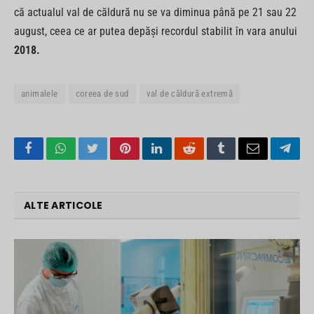
că actualul val de căldură nu se va diminua până pe 21 sau 22
august, ceea ce ar putea depăși recordul stabilit în vara anului
2018.
animalele
coreea de sud
val de căldură extremă
Facebook
WhatsApp
Twitter
Pinterest
LinkedIn
Reddit
Tumblr
Email
Tele
ALTE ARTICOLE