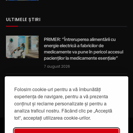
ULTIMELE ȘTIRI
PRIMER: “Întreruperea alimentării cu
energie electrică a fabricilor de
medicamente va pune în pericol accesul
pacienților la medicamente esențiale”
7 august 2026
Activități de educație pentru promovarea
Folosim cookie-uri pentru a vă îmbunătăți
integrității
experiența de navigare, pentru a vă prezenta
7 august 2026
conținut și reclame personalizate și pentru a
analiza traficul nostru. Făcând clic pe „Acceptă
tot”, acceptați utilizarea cookie-urilor.