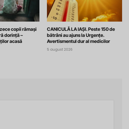
 zece copii rămași
CANICULĂ LA IAȘI. Peste 150 de
ră dorință –
bătrâni au ajuns la Urgențe.
ților acasă
Avertismentul dur al medicilor
5 august 2026