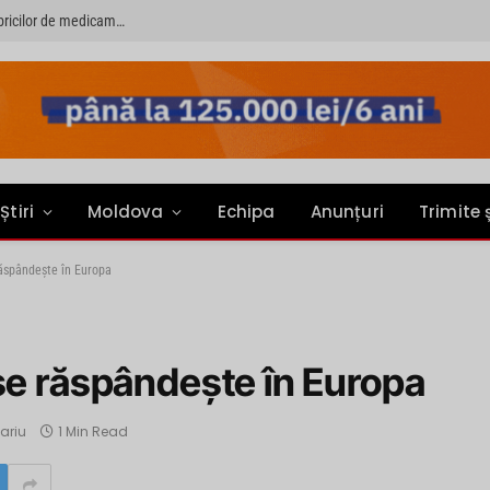
PRIMER: “Întreruperea alimentării cu energie electrică a fabricilor de medicamente va pune în pericol accesul pacienților la medicamente esențiale”
Știri
Moldova
Echipa
Anunțuri
Trimite 
răspândește în Europa
se răspândește în Europa
ariu
1 Min Read