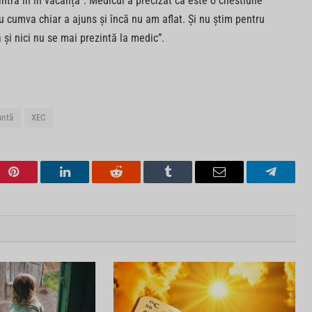
ntră în în vacanță”. Medicul a precizat că este o chestiune
u cumva chiar a ajuns și încă nu am aflat. Și nu știm pentru
și nici nu se mai prezintă la medic”.
antă
XEC
Pinterest
LinkedIn
Reddit
Tumblr
Email
Telegra