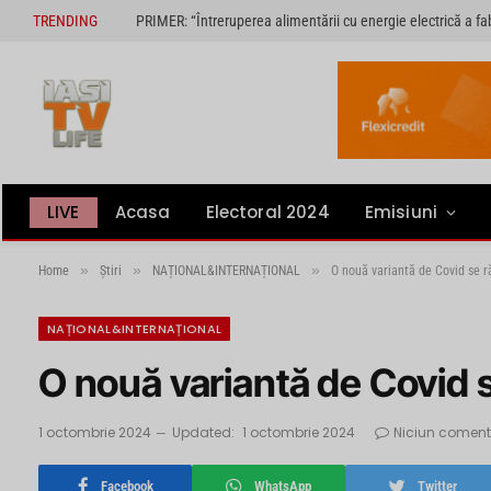
TRENDING
LIVE
Acasa
Electoral 2024
Emisiuni
»
»
»
Home
Știri
NAȚIONAL&INTERNAȚIONAL
O nouă variantă de Covid se 
NAȚIONAL&INTERNAȚIONAL
O nouă variantă de Covid 
1 octombrie 2024
Updated:
1 octombrie 2024
Niciun coment
Facebook
WhatsApp
Twitter