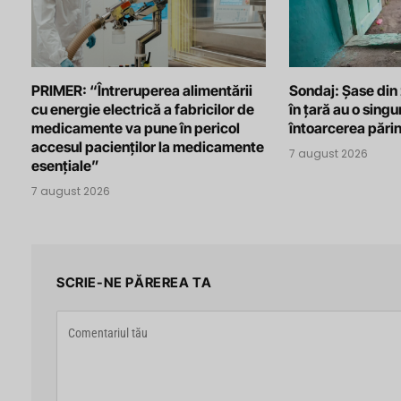
PRIMER: “Întreruperea alimentării
Sondaj: Șase din
cu energie electrică a fabricilor de
în țară au o singu
medicamente va pune în pericol
întoarcerea părin
accesul pacienților la medicamente
7 august 2026
esențiale”
7 august 2026
SCRIE-NE PĂREREA TA