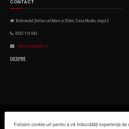
CONTACT
Bulevardul Ștefan cel Mare și Sfânt, Casa Modei, etajul 2
0332 110 042
office@iasitvlife.ro
DESPRE
Folosim cookie-uri pentru a vă îmbunătăți experiența de 