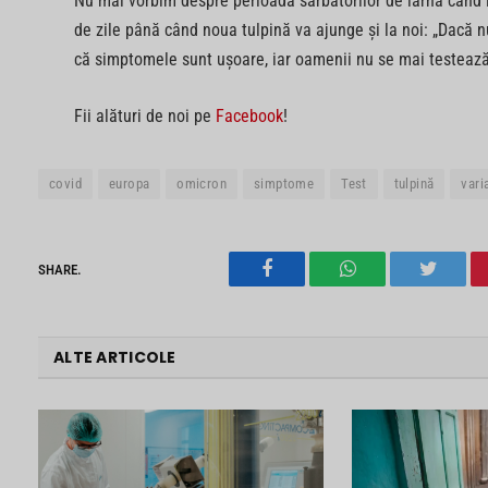
Nu mai vorbim despre perioada sărbătorilor de iarnă când i
de zile până când noua tulpină va ajunge și la noi: „Dacă n
că simptomele sunt ușoare, iar oamenii nu se mai testează 
Fii alături de noi pe
Facebook
!
covid
europa
omicron
simptome
Test
tulpină
vari
SHARE.
Facebook
WhatsApp
Twitter
ALTE ARTICOLE