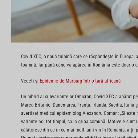
Covid XEC, o nouă tulpină care se răspândește în Europa, a
toamnă. Iar până când va apărea în România este doar o ch
Vedeți și
Epidemie de Marburg într-o țară africană
Un hibrid al subvariantelor Omicron, Covid XEC a apărut pen
Marea Britanie, Danemarca, Franța, Irlanda, Suedia, Italia ș
avertizat medicul epidemiolog Alexandru Coman: „Și este no
variante noi tot timpul, ca la gripa comună. Motivele sunt 
călătoresc din ce în ce mai mult, unii vin în România, alții 