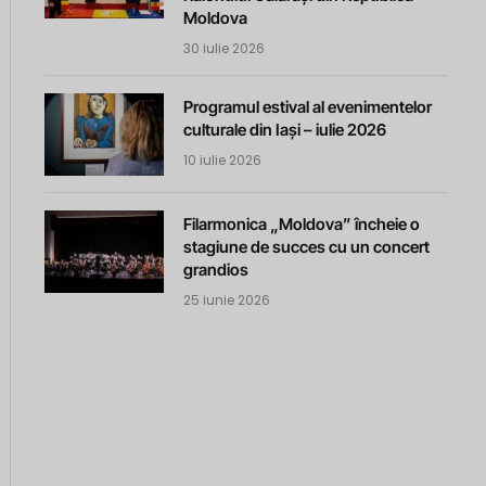
Moldova
30 iulie 2026
Programul estival al evenimentelor
culturale din Iași – iulie 2026
10 iulie 2026
Filarmonica „Moldova” încheie o
stagiune de succes cu un concert
grandios
m
25 iunie 2026