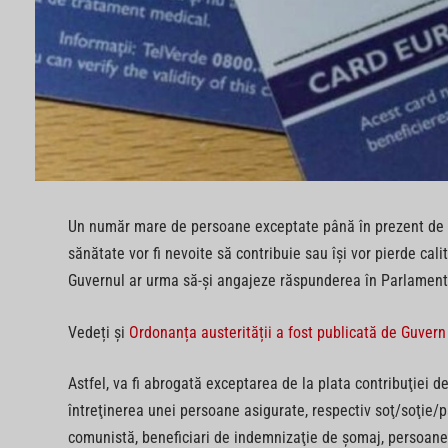
Un număr mare de persoane exceptate până în prezent de la
sănătate vor fi nevoite să contribuie sau își vor pierde cal
Guvernul ar urma să-şi angajeze răspunderea în Parlament
Vedeți și
Ordonanța austerității a fost publicată de Guvern
Astfel, va fi abrogată exceptarea de la plata contribuţiei d
întreţinerea unei persoane asigurate, respectiv soţ/soţie/p
comunistă, beneficiari de indemnizaţie de şomaj, persoane 