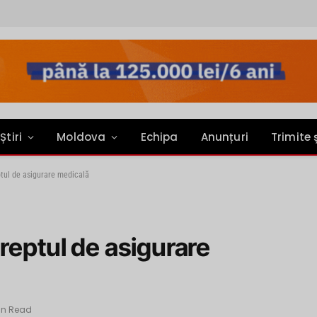
Știri
Moldova
Echipa
Anunțuri
Trimite 
ptul de asigurare medicală
reptul de asigurare
Min Read