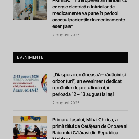
PRIMER: “Întreruperea alimentării cu
energie electrică a fabricilor de
medicamente va pune în pericol
accesul pacienților la medicamente
esențiale”
7 august 2026
EVENIMENTE
„Diaspora românească – rădăcini și
orizonturi”, un eveniment dedicat
românilor de pretutindeni, în
perioada 12 – 13 august la Iași
2 august 2026
Primarul Iașului, Mihai Chirica, a
primit titlul de Cetățean de Onoare al
Raionului Călărași din Republica