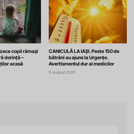
 zece copii rămași
CANICULĂ LA IAȘI. Peste 150 de
ră dorință –
bătrâni au ajuns la Urgențe.
ților acasă
Avertismentul dur al medicilor
5 august 2026