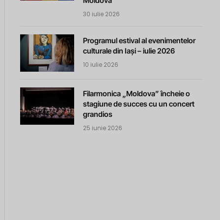
Moldova
30 iulie 2026
Programul estival al evenimentelor
culturale din Iași – iulie 2026
10 iulie 2026
Filarmonica „Moldova” încheie o
stagiune de succes cu un concert
grandios
25 iunie 2026
m