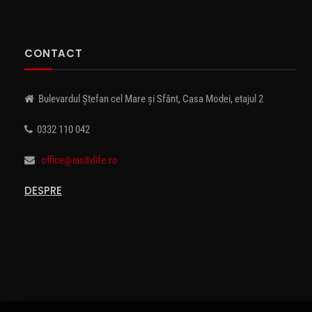
CONTACT
Bulevardul Ștefan cel Mare și Sfânt, Casa Modei, etajul 2
0332 110 042
office@iasitvlife.ro
DESPRE