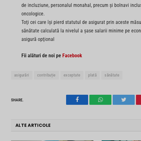
de incluziune, personalul monahal, precum şi bolnavi incluş
oncologice.
Toţi cei care îşi pierd statutul de asigurat prin aceste măs
sănătate calculată la nivelul a şase salarii minime pe econo
asigură opţional
Fii alături de noi pe
Facebook
asigurări
contribuție
exceptate
plată
sănătate
SHARE.
Facebook
WhatsApp
Twitter
ALTE ARTICOLE