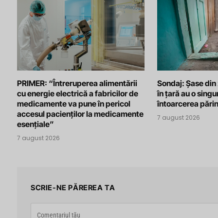
PRIMER: “Întreruperea alimentării
Sondaj: Șase din
cu energie electrică a fabricilor de
în țară au o singu
medicamente va pune în pericol
întoarcerea părin
accesul pacienților la medicamente
7 august 2026
esențiale”
7 august 2026
SCRIE-NE PĂREREA TA