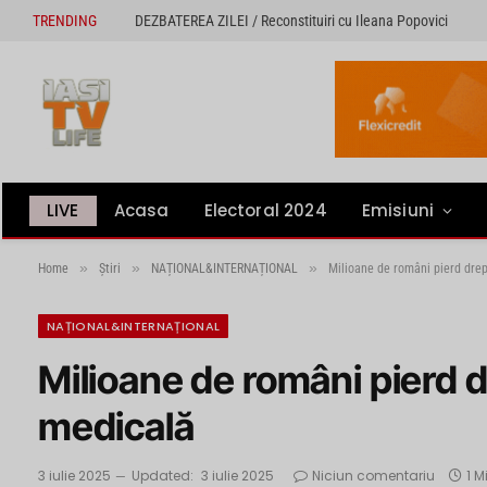
TRENDING
DEZBATEREA ZILEI / Reconstituiri cu Ileana Popovici
LIVE
Acasa
Electoral 2024
Emisiuni
»
»
»
Home
Știri
NAȚIONAL&INTERNAȚIONAL
Milioane de români pierd dre
NAȚIONAL&INTERNAȚIONAL
Milioane de români pierd d
medicală
3 iulie 2025
Updated:
3 iulie 2025
Niciun comentariu
1 