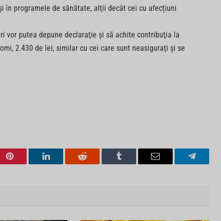
i în programele de sănătate, alţii decât cei cu afecțiuni
uri vor putea depune declaraţie şi să achite contribuţia la
mi, 2.430 de lei, similar cu cei care sunt neasiguraţi şi se
Pinterest
LinkedIn
Reddit
Tumblr
Email
Telegra