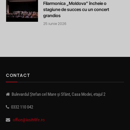
Filarmonica „Moldova” încheie o
stagiune de succes cu un concert
grandios
25 iunie 2026
CONTACT
Bulevardul Ștefan cel Mare și Sfânt, Casa Modei, etajul 2
0332 110 042
office@iasitvlife.ro