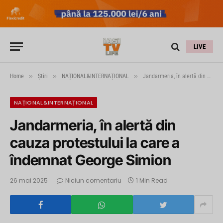
LIVE
»
»
»
Home
Știri
NAȚIONAL&INTERNAȚIONAL
Jandarmeria, în alertă din cauza protestului la care a îndemnat George Simion
NAȚIONAL&INTERNAȚIONAL
Jandarmeria, în alertă din
cauza protestului la care a
îndemnat George Simion
26 mai 2025
Niciun comentariu
1 Min Read