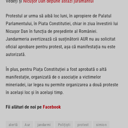
Vedeți și
Nicușor Dan depune astăzi jurământul
Protestul ar urma să aibă loc luni, în apropiere de Palatul
Parlamentului, în Piata Constitutiei, chiar in ziua învestirii lui
Nicușor Dan în funcția de președinte al României.
Jandarmeria avertizează că susținătorii AUR nu au solicitat
oficial aprobare pentru protest, așa că manifestația nu este
autorizată.
În plus, pentru Piața Constituției a fost aprobată o altă
manifestație, organizată de o asociație a victimelor
mineriadei, iar legea nu permite organizarea a două proteste
în același loc și în același timp.
Fii alături de noi pe
Facebook
alertă
Aur
jandarmi
Polițiști
protest
simion