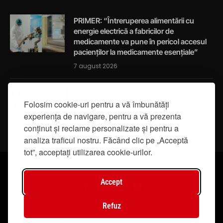
PRIMER: “Întreruperea alimentării cu
energie electrică a fabricilor de
medicamente va pune în pericol accesul
pacienților la medicamente esențiale”
7 august 2026
Activități de educație pentru promovarea
integrității
Folosim cookie-uri pentru a vă îmbunătăți
experiența de navigare, pentru a vă prezenta
7 august 2026
conținut și reclame personalizate și pentru a
analiza traficul nostru. Făcând clic pe „Acceptă
tot”, acceptați utilizarea cookie-urilor.
Accept
Facebook
Instagram
YouTube
Refuz
© 2019 - IasiTV Life. Toate drepturile rezervate.