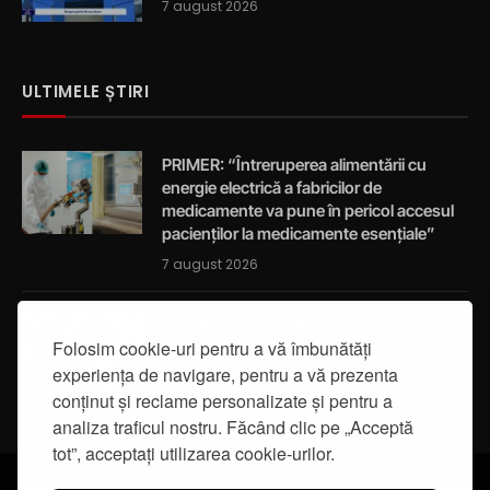
7 august 2026
ULTIMELE ȘTIRI
PRIMER: “Întreruperea alimentării cu
energie electrică a fabricilor de
medicamente va pune în pericol accesul
pacienților la medicamente esențiale”
7 august 2026
Activități de educație pentru promovarea
integrității
Folosim cookie-uri pentru a vă îmbunătăți
experiența de navigare, pentru a vă prezenta
7 august 2026
conținut și reclame personalizate și pentru a
analiza traficul nostru. Făcând clic pe „Acceptă
tot”, acceptați utilizarea cookie-urilor.