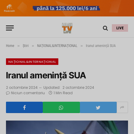
LIVE
»
»
»
Home
Știri
NAȚIONAL&INTERNAȚIONAL
Iranul amenință SUA
NAȚIONAL&INTERNAȚIONAL
Iranul amenință SUA
2 octombrie 2024
Updated:
2 octombrie 2024
Niciun comentariu
1 Min Read