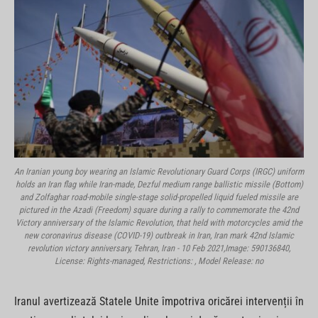
An Iranian young boy wearing an Islamic Revolutionary Guard Corps (IRGC) uniform
holds an Iran flag while Iran-made, Dezful medium range ballistic missile (Bottom)
and Zolfaghar road-mobile single-stage solid-propelled liquid fueled missile are
pictured in the Azadi (Freedom) square during a rally to commemorate the 42nd
Victory anniversary of the Islamic Revolution, that held with motorcycles amid the
new coronavirus disease (COVID-19) outbreak in Iran, Iran mark 42nd Islamic
revolution victory anniversary, Tehran, Iran - 10 Feb 2021,Image: 590136840,
License: Rights-managed, Restrictions: , Model Release: no
Iranul avertizează Statele Unite împotriva oricărei intervenții în