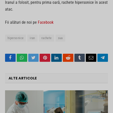
Iranul a folosit, pentru prima oară, rachete hipersonice în acest
atac.
Fii alături de noi pe
Facebook
hipersonice
iran
rachete
sua
Facebook
WhatsApp
Twitter
Pinterest
LinkedIn
Reddit
Tumblr
Email
Tele
ALTE ARTICOLE