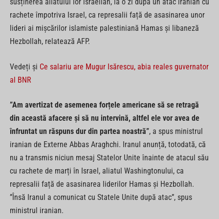
susținerea aliatului lor israelian, la o zi după un atac iranian cu
rachete împotriva Israel, ca represalii față de asasinarea unor
lideri ai mișcărilor islamiste palestiniană Hamas și libaneză
Hezbollah, relatează AFP.
Vedeți și
Ce salariu are Mugur Isărescu, abia reales guvernator
al BNR
”Am avertizat de asemenea forțele americane să se retragă
din această afacere și să nu intervină, altfel ele vor avea de
înfruntat un răspuns dur din partea noastră”
, a spus ministrul
iranian de Externe Abbas Araghchi. Iranul anunță, totodată, că
nu a transmis niciun mesaj Statelor Unite înainte de atacul său
cu rachete de marți în Israel, aliatul Washingtonului, ca
represalii față de asasinarea liderilor Hamas și Hezbollah.
”Însă Iranul a comunicat cu Statele Unite după atac”, spus
ministrul iranian.