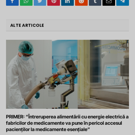
Facebook
WhatsApp
Twitter
Pinterest
LinkedIn
Reddit
Tumblr
Email
Tele
ALTE ARTICOLE
PRIMER: “Întreruperea alimentării cu energie electrică a
fabricilor de medicamente va pune în pericol accesul
pacienților la medicamente esențiale”