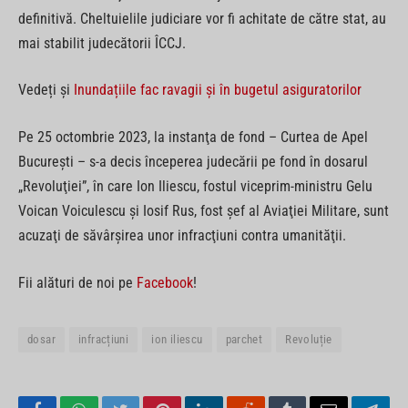
definitivă. Cheltuielile judiciare vor fi achitate de către stat, au
mai stabilit judecătorii ÎCCJ.
Vedeți și
Inundațiile fac ravagii și în bugetul asiguratorilor
Pe 25 octombrie 2023, la instanţa de fond – Curtea de Apel
Bucureşti – s-a decis începerea judecării pe fond în dosarul
„Revoluţiei”, în care Ion Iliescu, fostul viceprim-ministru Gelu
Voican Voiculescu şi Iosif Rus, fost şef al Aviaţiei Militare, sunt
acuzaţi de săvârşirea unor infracţiuni contra umanităţii.
Fii alături de noi pe
Facebook
!
dosar
infracțiuni
ion iliescu
parchet
Revoluție