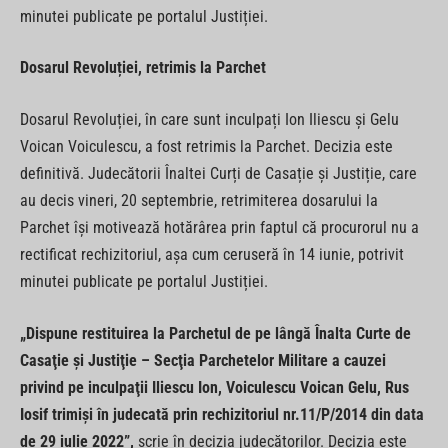
minutei publicate pe portalul Justiției.
Dosarul Revoluției, retrimis la Parchet
Dosarul Revoluției, în care sunt inculpați Ion Iliescu și Gelu
Voican Voiculescu, a fost retrimis la Parchet. Decizia este
definitivă. Judecătorii Înaltei Curți de Casație și Justiție, care
au decis vineri, 20 septembrie, retrimiterea dosarului la
Parchet își motivează hotărârea prin faptul că procurorul nu a
rectificat rechizitoriul, așa cum ceruseră în 14 iunie, potrivit
minutei publicate pe portalul Justiției.
„Dispune restituirea la Parchetul de pe lângă Înalta Curte de
Casaţie şi Justiţie – Secţia Parchetelor Militare a cauzei
privind pe inculpaţii Iliescu Ion, Voiculescu Voican Gelu, Rus
Iosif trimişi în judecată prin rechizitoriul nr.11/P/2014 din data
de 29 iulie 2022”,
scrie în decizia judecătorilor. Decizia este