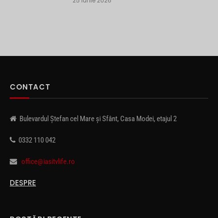
25 iunie 2026
CONTACT
Bulevardul Ștefan cel Mare și Sfânt, Casa Modei, etajul 2
0332 110 042
office@iasitvlife.ro
DESPRE