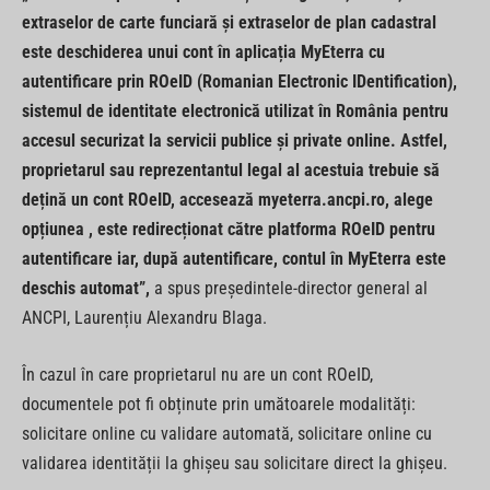
extraselor de carte funciară și extraselor de plan cadastral
este deschiderea unui cont în aplicația MyEterra cu
autentificare prin ROeID (Romanian Electronic IDentification),
sistemul de identitate electronică utilizat în România pentru
accesul securizat la servicii publice și private online. Astfel,
proprietarul sau reprezentantul legal al acestuia trebuie să
dețină un cont ROeID, accesează myeterra.ancpi.ro, alege
opțiunea , este redirecționat către platforma ROeID pentru
autentificare iar, după autentificare, contul în MyEterra este
deschis automat”,
a spus președintele-director general al
ANCPI, Laurențiu Alexandru Blaga.
În cazul în care proprietarul nu are un cont ROeID,
documentele pot fi obținute prin umătoarele modalități:
solicitare online cu validare automată, solicitare online cu
validarea identității la ghișeu sau solicitare direct la ghișeu.