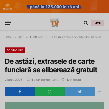
LIVE
»
»
»
Home
Știri
ECONOMIC
De astăzi, extrasele de carte funciară se eliberează gratuit
ECONOMIC
De astăzi, extrasele de carte
funciară se eliberează gratuit
2 iunie 2025
Niciun comentariu
1 Min Read