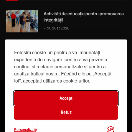
Activități de educație pentru promovarea
integrității
7 august 2026
Agenda culturală a următoarelor zile în
Iași
Folosim cookie-uri pentru a vă îmbunătăți
experiența de navigare, pentru a vă prezenta
7 august 2026
conținut și reclame personalizate și pentru a
analiza traficul nostru. Făcând clic pe „Acceptă
tot”, acceptați utilizarea cookie-urilor.
Accept
Facebook
Instagram
YouTube
Refuz
© 2019 - IasiTV Life. Toate drepturile rezervate.
Personalizați