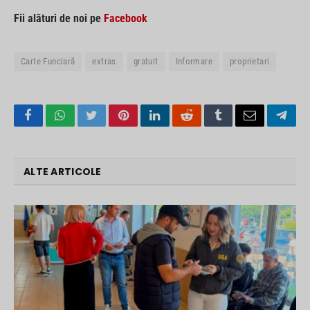
Fii alături de noi pe
Facebook
Carte Funciară
extras
gratuit
Informare
proprietari
Facebook
WhatsApp
Twitter
Pinterest
LinkedIn
Reddit
Tumblr
Email
Tele
ALTE ARTICOLE