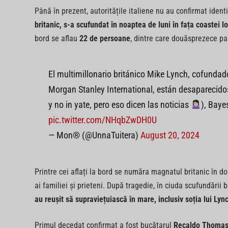
Până în prezent, autoritățile italiene nu au confirmat iden
britanic, s-a scufundat în noaptea de luni în fața coastei loc
bord se aflau
22 de persoane
, dintre care douăsprezece pa
El multimillonario británico Mike Lynch, cofunda
Morgan Stanley International, están desaparecido
y no in yate, pero eso dicen las noticias
), Baye
pic.twitter.com/NHqbZwDH0U
— Mon® (@UnnaTuitera)
August 20, 2024
Printre cei aflați la bord se număra magnatul britanic în d
ai familiei și prieteni. După tragedie, în ciuda scufundării br
au reușit să supraviețuiască în mare, inclusiv soția lui Lyn
Primul decedat confirmat a fost bucătarul
Recaldo Thoma