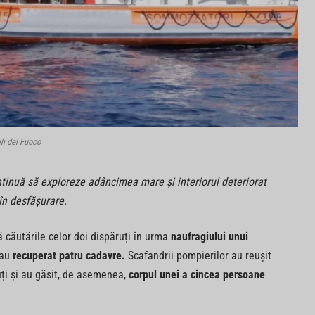
ili del Fuoco
tinuă să exploreze adâncimea mare și interiorul deteriorat
în desfășurare.
 căutările celor doi dispăruți în urma
naufragiului unui
 au
recuperat patru cadavre.
Scafandrii pompierilor au reușit
uți și au găsit, de asemenea,
corpul unei a cincea persoane