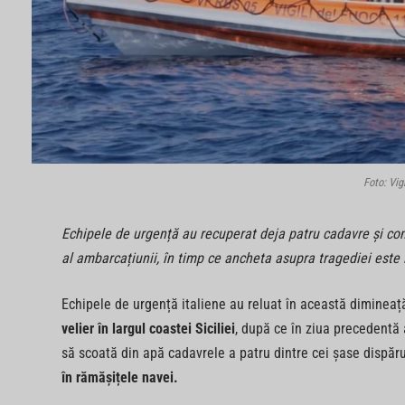
Foto: Vig
Echipele de urgență au recuperat deja patru cadavre și con
al ambarcațiunii, în timp ce ancheta asupra tragediei este 
Echipele de urgență italiene au reluat în această dimineață
velier în largul coastei Siciliei
, după ce în ziua precedentă
să scoată din apă cadavrele a patru dintre cei șase dispăr
în rămășițele navei.