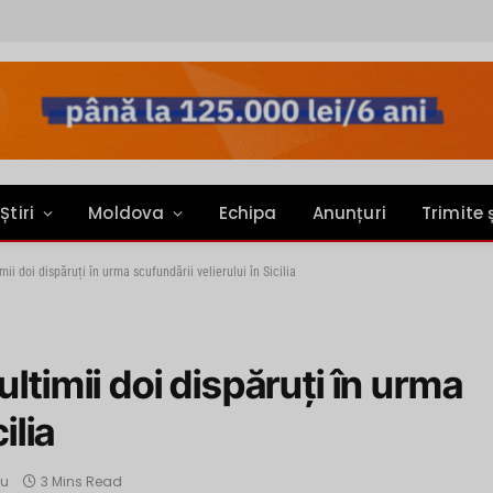
Știri
Moldova
Echipa
Anunțuri
Trimite 
ii doi dispăruți în urma scufundării velierului în Sicilia
ltimii doi dispăruți în urma
ilia
iu
3 Mins Read