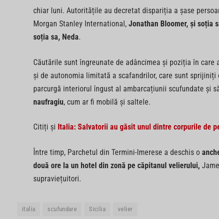
chiar luni. Autoritățile au decretat dispariția a șase persoa
Morgan Stanley International,
Jonathan Bloomer, și soția s
soția sa, Neda
.
Căutările sunt îngreunate de adâncimea și poziția în care a
și de autonomia limitată a scafandrilor, care sunt sprijiniți
parcurgă interiorul îngust al ambarcațiunii scufundate și să
naufragiu
, cum ar fi mobilă și saltele.
Citiți și
Italia: Salvatorii au găsit unul dintre corpurile de p
Între timp, Parchetul din Termini-Imerese a deschis o
anche
două ore la un hotel din zonă pe căpitanul velierului,
James
supraviețuitori.
italia
scufundare
Sicilia
velier