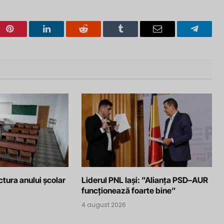
Pinterest
LinkedIn
Reddit
Tumblr
Email
Telegra
ctura anului școlar
Liderul PNL Iași: ”Alianța PSD–AUR
funcționează foarte bine”
4 august 2026