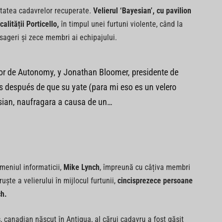
titatea cadavrelor recuperate.
Velierul ‘Bayesian’, cu pavilion
alității Porticello,
în timpul unei furtuni violente, când la
sageri și zece membri ai echipajului.
dor de Autonomy, y Jonathan Bloomer, presidente de
s después de que su yate (para mi eso es un velero
sian, naufragara a causa de un…
omeniul informaticii,
Mike Lynch
, împreună cu câțiva membri
uște a velierului în mijlocul furtunii,
cincisprezece persoane
ch.
s
, canadian născut în Antigua, al cărui cadavru a fost găsit