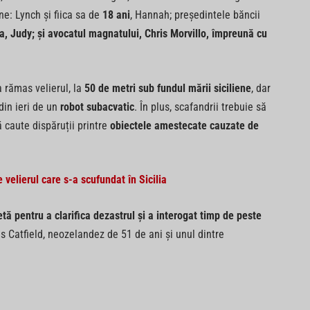
ne: Lynch și fiica sa de
18 ani
, Hannah; președintele băncii
a, Judy; și avocatul magnatului, Chris Morvillo, împreună cu
 rămas velierul, la
50 de metri sub fundul mării siciliene
, dar
 din ieri de un
robot subacvatic
. În plus, scafandrii trebuie să
 caute dispăruții printre
obiectele amestecate cauzate de
e velierul care s-a scufundat în Sicilia
tă pentru a clarifica dezastrul și a interogat timp de peste
 Catfield, neozelandez de 51 de ani și unul dintre