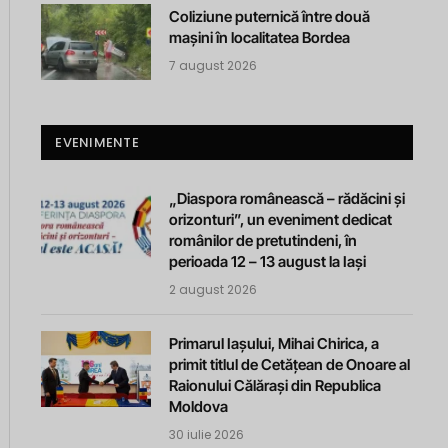
Coliziune puternică între două
mașini în localitatea Bordea
7 august 2026
EVENIMENTE
„Diaspora românească – rădăcini și
orizonturi”, un eveniment dedicat
românilor de pretutindeni, în
perioada 12 – 13 august la Iași
2 august 2026
Primarul Iașului, Mihai Chirica, a
primit titlul de Cetățean de Onoare al
Raionului Călărași din Republica
Moldova
30 iulie 2026