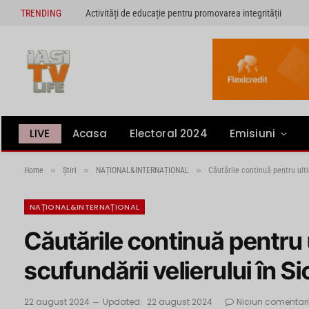
TRENDING
Activități de educație pentru promovarea integrității
LIVE
Acasa
Electoral 2024
Emisiuni
»
»
»
Home
Știri
NAȚIONAL&INTERNAȚIONAL
Căutările continuă pentru ultim
NAȚIONAL&INTERNAȚIONAL
Căutările continuă pentru u
scufundării velierului în Sic
22 august 2024
Updated:
22 august 2024
Niciun comentar