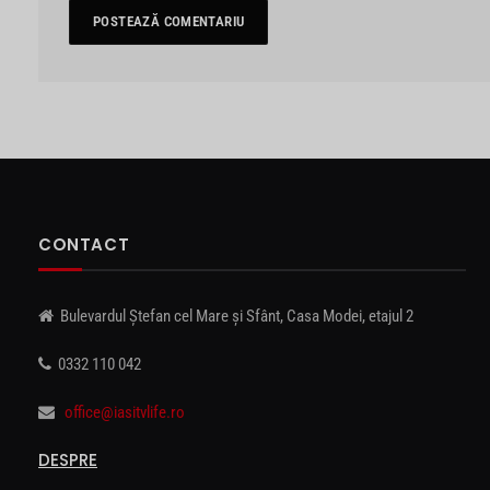
CONTACT
Bulevardul Ștefan cel Mare și Sfânt, Casa Modei, etajul 2
0332 110 042
office@iasitvlife.ro
DESPRE