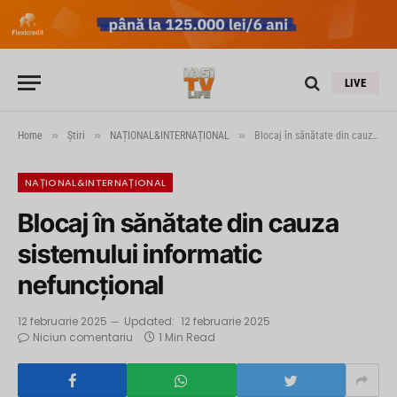
LIVE
»
»
»
Home
Știri
NAȚIONAL&INTERNAȚIONAL
Blocaj în sănătate din cauza sistemului informatic nefuncțional
NAȚIONAL&INTERNAȚIONAL
Blocaj în sănătate din cauza
sistemului informatic
nefuncțional
12 februarie 2025
Updated:
12 februarie 2025
Niciun comentariu
1 Min Read