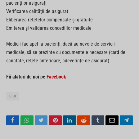
pacienţilor asiguraţi
Verificarea calităţii de asigurat
Eliberarea reţetelor compensate şi gratuite
Emiterea şi validarea concediilor medicale
Medicii fac apel la pacienţi, dacă au nevoie de servicii
medicale, să se prezinte cu documentele necesare (card de
sănătate, reţete anterioare, adeverinţe de asigurat).
Fii alături de noi pe
Facebook
SIUI
Facebook
WhatsApp
Twitter
Pinterest
LinkedIn
Reddit
Tumblr
Email
Tele