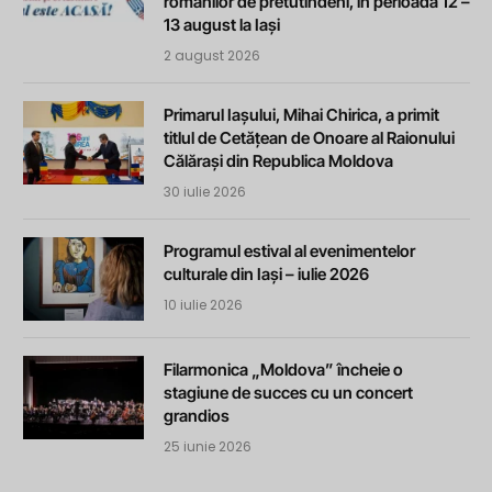
românilor de pretutindeni, în perioada 12 –
13 august la Iași
2 august 2026
Primarul Iașului, Mihai Chirica, a primit
titlul de Cetățean de Onoare al Raionului
Călărași din Republica Moldova
30 iulie 2026
Programul estival al evenimentelor
culturale din Iași – iulie 2026
10 iulie 2026
Filarmonica „Moldova” încheie o
stagiune de succes cu un concert
grandios
25 iunie 2026