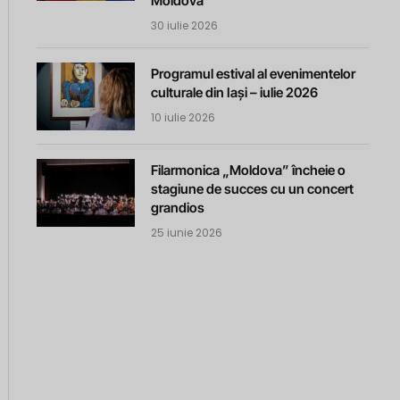
Moldova
30 iulie 2026
Programul estival al evenimentelor
culturale din Iași – iulie 2026
10 iulie 2026
Filarmonica „Moldova” încheie o
stagiune de succes cu un concert
grandios
25 iunie 2026