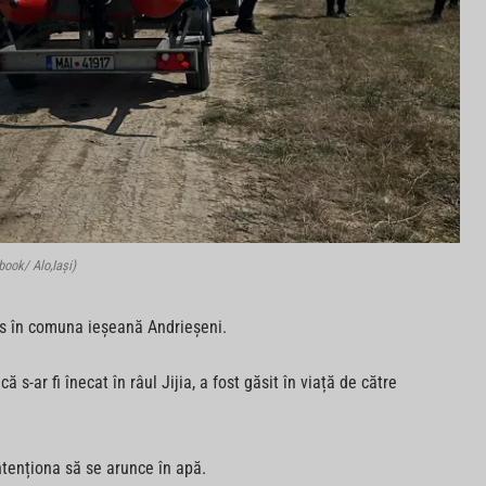
book/ Alo,Iași)
es în comuna ieșeană Andrieșeni.
s-ar fi înecat în râul Jijia, a fost găsit în viață de către
ntenționa să se arunce în apă.