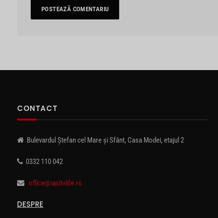
CONTACT
Bulevardul Ștefan cel Mare și Sfânt, Casa Modei, etajul 2
0332 110 042
office@iasitvlife.ro
DESPRE