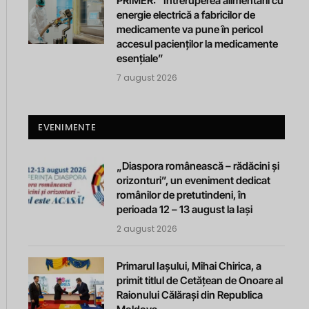
PRIMER: “Întreruperea alimentării cu
energie electrică a fabricilor de
medicamente va pune în pericol
accesul pacienților la medicamente
esențiale”
7 august 2026
EVENIMENTE
„Diaspora românească – rădăcini și
orizonturi”, un eveniment dedicat
românilor de pretutindeni, în
perioada 12 – 13 august la Iași
2 august 2026
Primarul Iașului, Mihai Chirica, a
primit titlul de Cetățean de Onoare al
Raionului Călărași din Republica