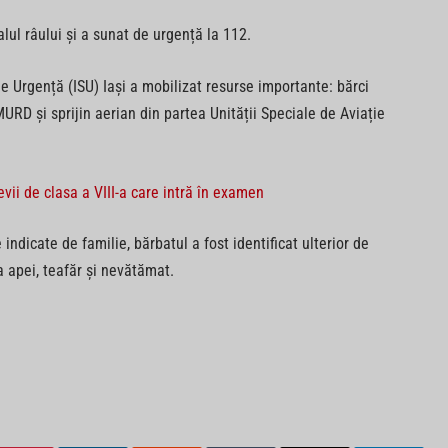
lul râului și a sunat de urgență la 112.
de Urgență (ISU) Iași a mobilizat resurse importante: bărci
RD și sprijin aerian din partea Unității Speciale de Aviație
vii de clasa a VIII-a care intră în examen
e indicate de familie, bărbatul a fost identificat ulterior de
 apei, teafăr și nevătămat.