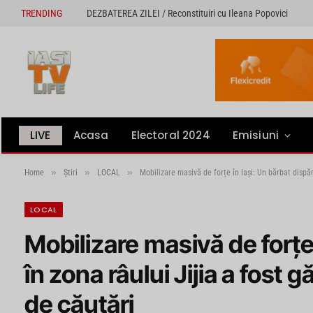
TRENDING
DEZBATEREA ZILEI / Reconstituiri cu Ileana Popovici
LIVE
Acasa
Electoral 2024
Emisiuni
»
»
»
Home
Știri
LOCAL
Mobilizare masivă de forțe în Iași: Un bărbat dispăru
LOCAL
Mobilizare masivă de forțe 
în zona râului Jijia a fost g
de căutări