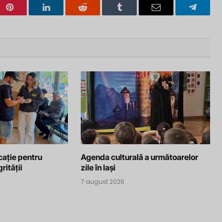
Pinterest
LinkedIn
Reddit
Tumblr
Email
Telegra
cație pentru
Agenda culturală a următoarelor
rității
zile în Iași
7 august 2026