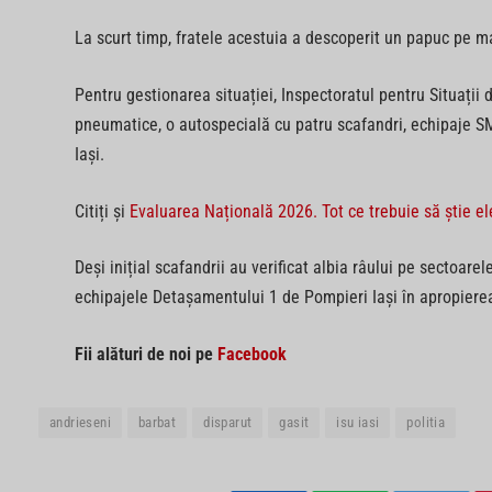
La scurt timp, fratele acestuia a descoperit un papuc pe ma
Pentru gestionarea situației, Inspectoratul pentru Situații 
pneumatice, o autospecială cu patru scafandri, echipaje SMU
Iași.
Citiți și
Evaluarea Națională 2026. Tot ce trebuie să știe ele
Deși inițial scafandrii au verificat albia râului pe sectoarel
echipajele Detașamentului 1 de Pompieri Iași în apropierea
Fii alături de noi pe
Facebook
andrieseni
barbat
disparut
gasit
isu iasi
politia