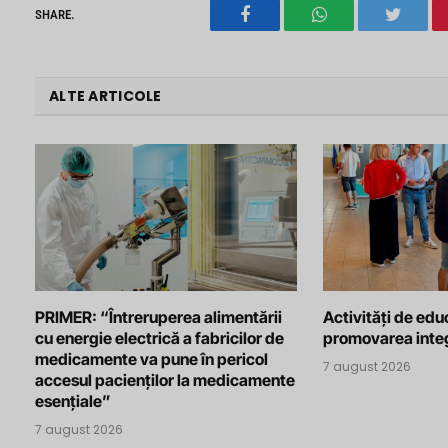
SHARE.
Facebook
WhatsApp
Twitter
ALTE ARTICOLE
PRIMER: “Întreruperea alimentării
Activități de edu
cu energie electrică a fabricilor de
promovarea integ
medicamente va pune în pericol
7 august 2026
accesul pacienților la medicamente
esențiale”
7 august 2026