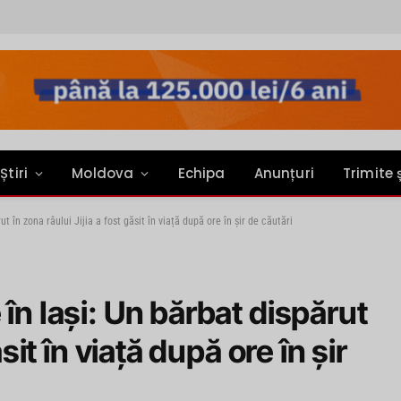
Știri
Moldova
Echipa
Anunțuri
Trimite 
t în zona râului Jijia a fost găsit în viață după ore în șir de căutări
în Iași: Un bărbat dispărut
ăsit în viață după ore în șir