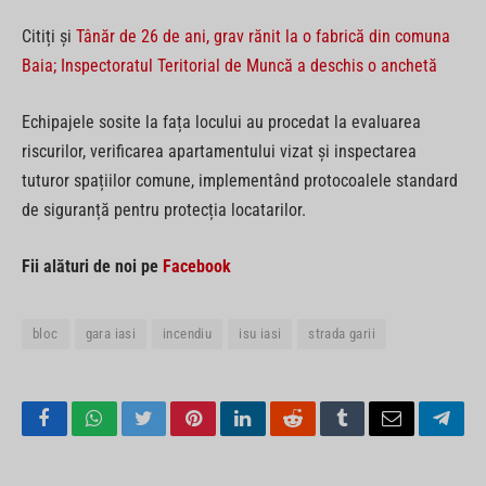
Citiți și
Tânăr de 26 de ani, grav rănit la o fabrică din comuna
Baia; Inspectoratul Teritorial de Muncă a deschis o anchetă
Echipajele sosite la fața locului au procedat la evaluarea
riscurilor, verificarea apartamentului vizat și inspectarea
tuturor spațiilor comune, implementând protocoalele standard
de siguranță pentru protecția locatarilor.
Fii alături de noi pe
Facebook
bloc
gara iasi
incendiu
isu iasi
strada garii
Facebook
WhatsApp
Twitter
Pinterest
LinkedIn
Reddit
Tumblr
Email
Tele