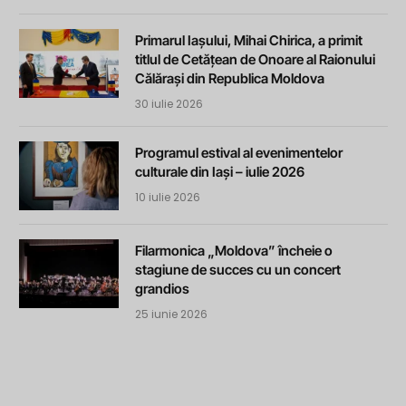
Primarul Iașului, Mihai Chirica, a primit
titlul de Cetățean de Onoare al Raionului
Călărași din Republica Moldova
30 iulie 2026
Programul estival al evenimentelor
culturale din Iași – iulie 2026
10 iulie 2026
Filarmonica „Moldova” încheie o
stagiune de succes cu un concert
grandios
25 iunie 2026