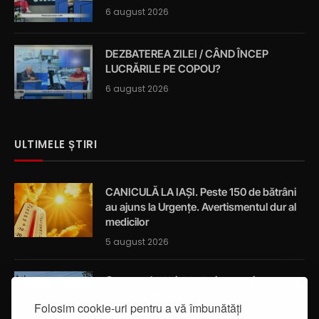
6 august 2026
DEZBATEREA ZILEI / CÂND ÎNCEP
LUCRĂRILE PE COPOU?
6 august 2026
ULTIMELE ȘTIRI
CANICULĂ LA IAȘI. Peste 150 de bătrâni
au ajuns la Urgențe. Avertismentul dur al
medicilor
5 august 2026
Cum a salvat viața a trei oameni un
ambulanțier ieșean care trecea
Folosim cookie-uri pentru a vă îmbunătăți
întâmplător prin localitatea Breazu