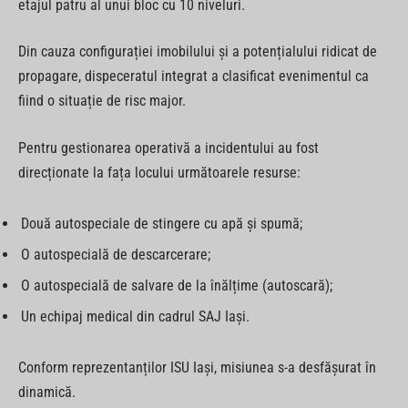
etajul patru al unui bloc cu 10 niveluri.
Din cauza configurației imobilului și a potențialului ridicat de
propagare, dispeceratul integrat a clasificat evenimentul ca
fiind o situație de risc major.
Pentru gestionarea operativă a incidentului au fost
direcționate la fața locului următoarele resurse:
Două autospeciale de stingere cu apă și spumă;
O autospecială de descarcerare;
O autospecială de salvare de la înălțime (autoscară);
Un echipaj medical din cadrul SAJ Iași.
Conform reprezentanților ISU Iași, misiunea s-a desfășurat în
dinamică.