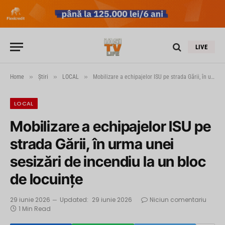
LIVE
»
»
»
Home
Știri
LOCAL
Mobilizare a echipajelor ISU pe strada Gării, în urma unei sesizări de incendiu la un bloc de locuințe
LOCAL
Mobilizare a echipajelor ISU pe
strada Gării, în urma unei
sesizări de incendiu la un bloc
de locuințe
29 iunie 2026
Updated:
29 iunie 2026
Niciun comentariu
1 Min Read