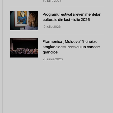
30 iulie 2026
Programul estival al evenimentelor
culturale din Iași – iulie 2026
10 iulie 2026
Filarmonica „Moldova” încheie o
stagiune de succes cu un concert
grandios
25 iunie 2026
m