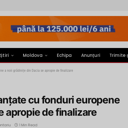
Știri
Moldova
Echipa
Anunțuri
Trimite 
ne a noii grădinițe din Dacia se apropie de finalizare
nanțate cu fonduri europene
e apropie de finalizare
ntariu
1 Min Read