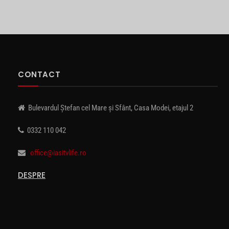
CONTACT
Bulevardul Ștefan cel Mare și Sfânt, Casa Modei, etajul 2
0332 110 042
office@iasitvlife.ro
DESPRE