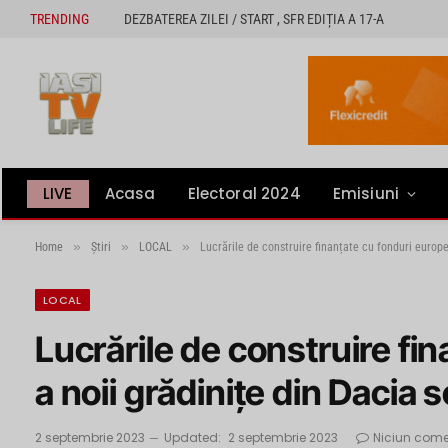
TRENDING
DEZBATEREA ZILEI / START , SFR EDIȚIA A 17-A
LIVE
Acasa
Electoral 2024
Emisiuni
»
»
»
Home
Știri
LOCAL
Lucrările de construire finanțate cu fonduri europe
LOCAL
Lucrările de construire fi
a noii grădinițe din Dacia s
2 septembrie 2023
Updated:
2 septembrie 2023
Niciun come