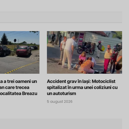
a a trei oameni un
Accident grav în Iași: Motociclist
an care trecea
spitalizat în urma unei coliziuni cu
localitatea Breazu
un autoturism
5 august 2026