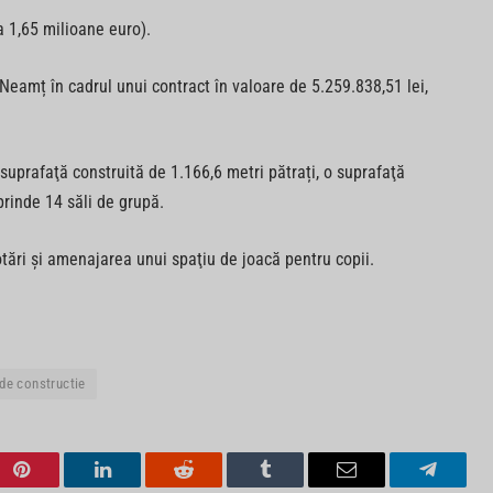
a 1,65 milioane euro).
 Neamț în cadrul unui contract în valoare de 5.259.838,51 lei,
 suprafaţă construită de 1.166,6 metri pătrați, o suprafaţă
prinde 14 săli de grupă.
tări şi amenajarea unui spaţiu de joacă pentru copii.
 de constructie
Pinterest
LinkedIn
Reddit
Tumblr
Email
Telegra