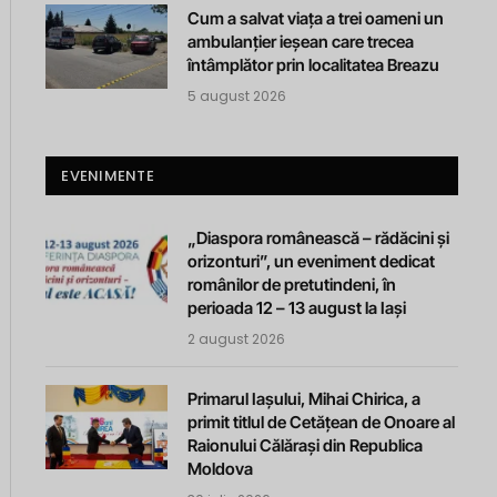
Cum a salvat viața a trei oameni un
ambulanțier ieșean care trecea
întâmplător prin localitatea Breazu
5 august 2026
EVENIMENTE
„Diaspora românească – rădăcini și
orizonturi”, un eveniment dedicat
românilor de pretutindeni, în
perioada 12 – 13 august la Iași
2 august 2026
Primarul Iașului, Mihai Chirica, a
primit titlul de Cetățean de Onoare al
Raionului Călărași din Republica
Moldova