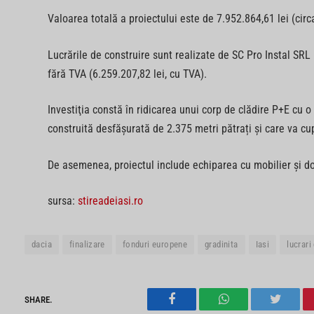
Valoarea totală a proiectului este de 7.952.864,61 lei (circ
Lucrările de construire sunt realizate de SC Pro Instal SRL
fără TVA (6.259.207,82 lei, cu TVA).
Investiţia constă în ridicarea unui corp de clădire P+E cu o
construită desfăşurată de 2.375 metri pătrați şi care va cu
De asemenea, proiectul include echiparea cu mobilier și do
sursa:
stireadeiasi.ro
dacia
finalizare
fonduri europene
gradinita
Iasi
lucrari
SHARE.
Facebook
WhatsApp
Twitter