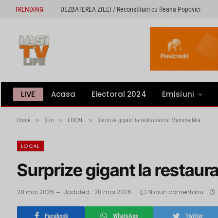
TRENDING
DEZBATEREA ZILEI / Reconstituiri cu Ileana Popovici
LIVE
Acasa
Electoral 2024
Emisiuni
»
»
»
Home
Știri
LOCAL
Surprize gigant la restaurantul Mamma Mia
LOCAL
Surprize gigant la resta
28 mai 2026
Updated:
28 mai 2026
Niciun comentariu
Facebook
WhatsApp
Twitter