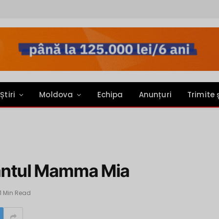
Știri
Moldova
Echipa
Anunțuri
Trimite 
urantul Mamma Mia
1 Min Read