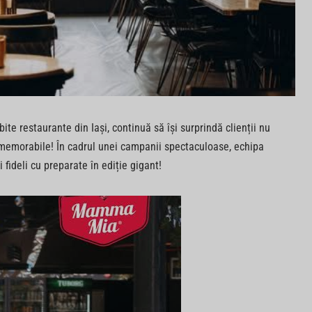
bite restaurante din Iași, continuă să își surprindă clienții nu
e memorabile! În cadrul unei campanii spectaculoase, echipa
i fideli cu preparate în ediție gigant!