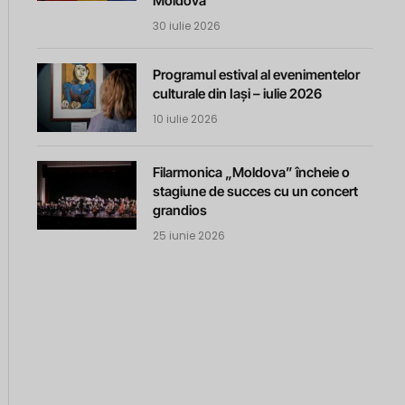
Moldova
30 iulie 2026
Programul estival al evenimentelor
culturale din Iași – iulie 2026
10 iulie 2026
Filarmonica „Moldova” încheie o
stagiune de succes cu un concert
grandios
25 iunie 2026