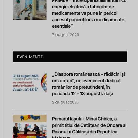
PRIMER: “Întreruperea alimentării cu
energie electrică a fabricilor de
medicamente va pune în pericol
accesul pacienților la medicamente
esențiale”
7 august 2026
EVENIMENTE
„Diaspora românească – rădăcini și
orizonturi”, un eveniment dedicat
românilor de pretutindeni, în
perioada 12 – 13 august la Iași
2 august 2026
Primarul Iașului, Mihai Chirica, a
primit titlul de Cetățean de Onoare al
Raionului Călărași din Republica