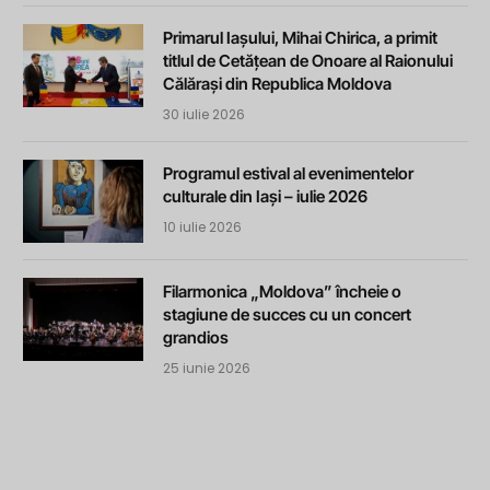
Primarul Iașului, Mihai Chirica, a primit
titlul de Cetățean de Onoare al Raionului
Călărași din Republica Moldova
30 iulie 2026
Programul estival al evenimentelor
culturale din Iași – iulie 2026
10 iulie 2026
Filarmonica „Moldova” încheie o
stagiune de succes cu un concert
grandios
25 iunie 2026