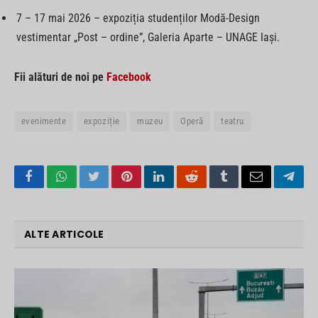
7 – 17 mai 2026 – expoziția studenților Modă-Design
vestimentar „Post – ordine”, Galeria Aparte – UNAGE Iași.
Fii alături de noi pe
Facebook
evenimente
expoziție
muzeu
Operă
teatru
Facebook
WhatsApp
Twitter
Pinterest
LinkedIn
Reddit
Tumblr
Email
Tele
ALTE ARTICOLE