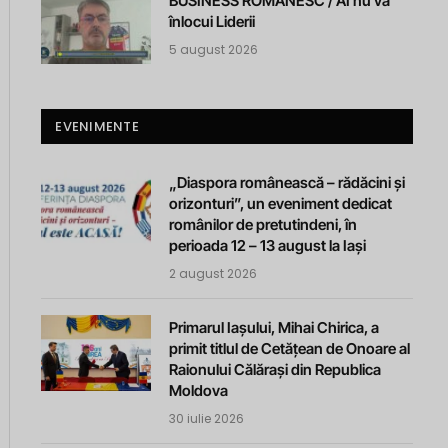
BUSINESS ROMANESC / AI nu va
înlocui Liderii
5 august 2026
EVENIMENTE
„Diaspora românească – rădăcini și
orizonturi”, un eveniment dedicat
românilor de pretutindeni, în
perioada 12 – 13 august la Iași
2 august 2026
Primarul Iașului, Mihai Chirica, a
primit titlul de Cetățean de Onoare al
Raionului Călărași din Republica
Moldova
30 iulie 2026