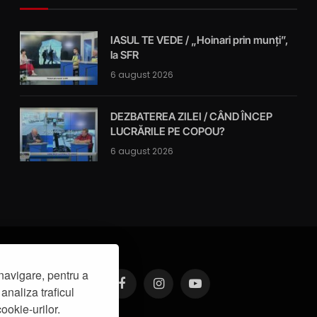
IASUL TE VEDE / „Hoinari prin munți”,
la SFR
6 august 2026
DEZBATEREA ZILEI / CÂND ÎNCEP
LUCRĂRILE PE COPOU?
6 august 2026
navigare, pentru a
analiza traficul
Facebook
Instagram
YouTube
ookie-urilor.