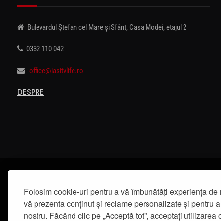
Bulevardul Ștefan cel Mare și Sfânt, Casa Modei, etajul 2
0332 110 042
office@iasitvlife.ro
DESPRE
Folosim cookie-uri pentru a vă îmbunătăți experiența de 
vă prezenta conținut și reclame personalizate și pentru a 
nostru. Făcând clic pe „Acceptă tot”, acceptați utilizarea c