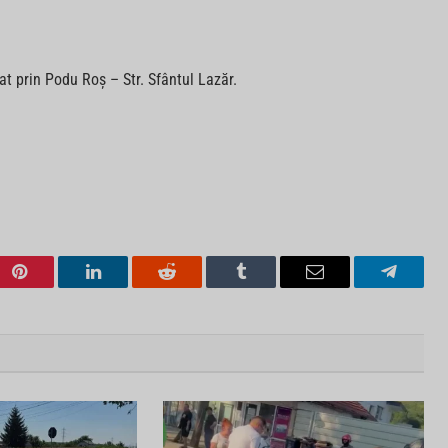
at prin Podu Roș – Str. Sfântul Lazăr.
Pinterest
LinkedIn
Reddit
Tumblr
Email
Telegra