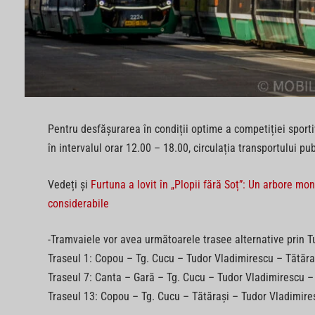
Pentru desfășurarea în condiții optime a competiției sport
în intervalul orar 12.00 – 18.00, circulația transportului 
Vedeți și
Furtuna a lovit în „Plopii fără Soț”: Un arbore m
considerabile
-Tramvaiele vor avea următoarele trasee alternative prin T
Traseul 1: Copou – Tg. Cucu – Tudor Vladimirescu – Tătăr
Traseul 7: Canta – Gară – Tg. Cucu – Tudor Vladimirescu –
Traseul 13: Copou – Tg. Cucu – Tătărași – Tudor Vladimir