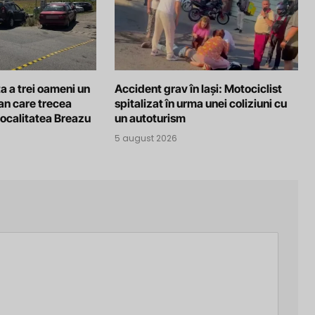
a a trei oameni un
Accident grav în Iași: Motociclist
an care trecea
spitalizat în urma unei coliziuni cu
localitatea Breazu
un autoturism
5 august 2026