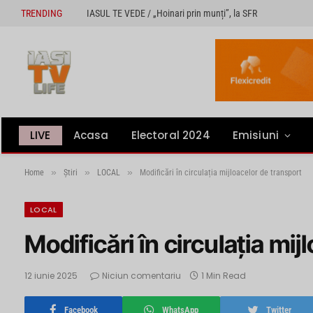
TRENDING
IASUL TE VEDE / „Hoinari prin munți”, la SFR
LIVE
Acasa
Electoral 2024
Emisiuni
»
»
»
Home
Știri
LOCAL
Modificări în circulația mijloacelor de transport
LOCAL
Modificări în circulația mi
12 iunie 2025
Niciun comentariu
1 Min Read
Facebook
WhatsApp
Twitter