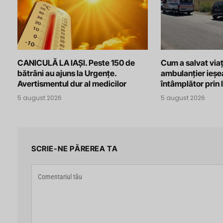
CANICULĂ LA IAȘI. Peste 150 de
Cum a salvat viaț
bătrâni au ajuns la Urgențe.
ambulanțier ieșe
Avertismentul dur al medicilor
întâmplător prin 
5 august 2026
5 august 2026
SCRIE-NE PĂREREA TA