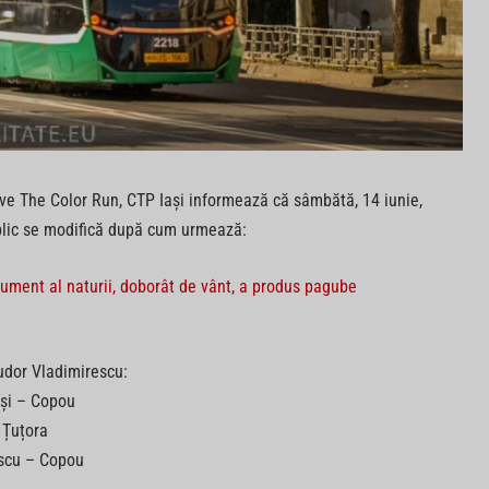
ive The Color Run, CTP Iași informează că sâmbătă, 14 iunie,
public se modifică după cum urmează:
onument al naturii, doborât de vânt, a produs pagube
udor Vladimirescu:
ași – Copou
 Țuțora
escu – Copou