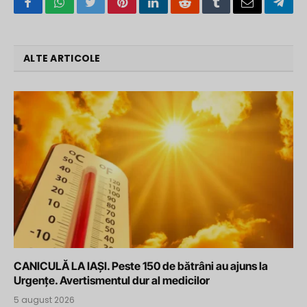
Facebook
WhatsApp
Twitter
Pinterest
LinkedIn
Reddit
Tumblr
Email
Tele
ALTE ARTICOLE
CANICULĂ LA IAȘI. Peste 150 de bătrâni au ajuns la
Urgențe. Avertismentul dur al medicilor
5 august 2026