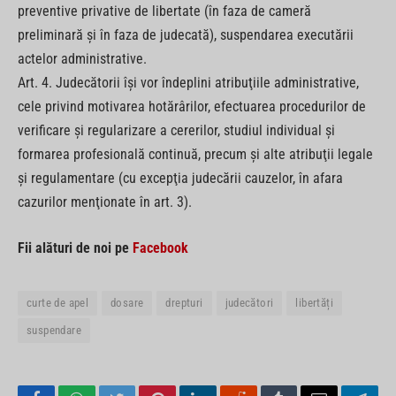
preventive privative de libertate (în faza de cameră
preliminară şi în faza de judecată), suspendarea executării
actelor administrative.
Art. 4. Judecătorii îşi vor îndeplini atribuţiile administrative,
cele privind motivarea hotărârilor, efectuarea procedurilor de
verificare şi regularizare a cererilor, studiul individual şi
formarea profesională continuă, precum şi alte atribuţii legale
şi regulamentare (cu excepţia judecării cauzelor, în afara
cazurilor menţionate în art. 3).
Fii alături de noi pe
Facebook
curte de apel
dosare
drepturi
judecători
libertăți
suspendare