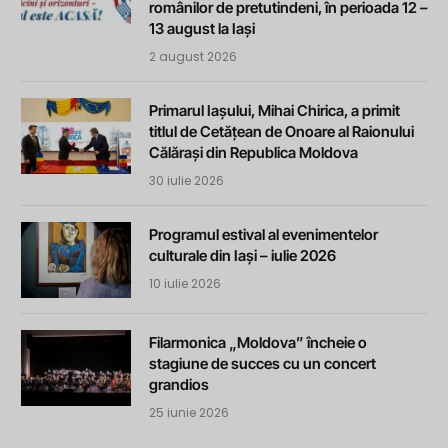
românilor de pretutindeni, în perioada 12 –
13 august la Iași
2 august 2026
Primarul Iașului, Mihai Chirica, a primit
titlul de Cetățean de Onoare al Raionului
Călărași din Republica Moldova
30 iulie 2026
Programul estival al evenimentelor
culturale din Iași – iulie 2026
10 iulie 2026
Filarmonica „Moldova” încheie o
stagiune de succes cu un concert
grandios
25 iunie 2026