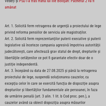
Vedeți și
PSD i-a tras frâna lui Ilie Bolojan: Pachetul 2 va fi
amânat
Art. 1. Solicită ferm retragerea de urgenţă a proiectului de lege
privind reforma pensiilor de serviciu ale magistraţilor.
Art. 2. Solicită ferm reprezentanţilor puterii executive şi puterii
legislative să înceteze campania agresivă împotriva autorităţii
judecătoreşti, care afectează grav statul de drept, drepturile şi
libertăţile cetăţenilor ce pot fi garantate efectiv doar de o
justiţie independentă.
Art. 3. Începând cu data de 27.08.2025 şi până la retragerea
proiectului de lege, suspendă soluţionarea cauzelor, cu
excepţia celor în care se exercită funcţia de dispoziţie asupra
drepturilor şi libertăţilor fundamentale ale persoanei, în faza
de urmărire penală (art. 3 alin. 1 lit. b Cod proc. pen.), a
cauzelor având ca obiect dispoziţia asupra măsurilor