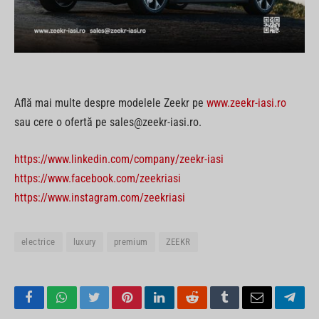
Află mai multe despre modelele Zeekr pe
www.zeekr-iasi.ro
sau cere o ofertă pe sales@zeekr-iasi.ro.
https://www.linkedin.com/company/zeekr-iasi
https://www.facebook.com/zeekriasi
https://www.instagram.com/zeekriasi
electrice
luxury
premium
ZEEKR
Facebook
WhatsApp
Twitter
Pinterest
LinkedIn
Reddit
Tumblr
Email
Tele