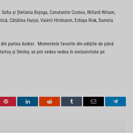
: Sofia şi Ştefania Bojoga, Constantin Costea, Willard Wilson,
ică, Cătălina Hurjui, Valerii Hrishanin, Echipa Risk, Daniela
zz din partea Andrei. Momentele favorite din ediţiile de până
rtoş şi Smiley, se pot vedea vedea în exclusivitate pe
Pinterest
LinkedIn
Reddit
Tumblr
Email
Telegra