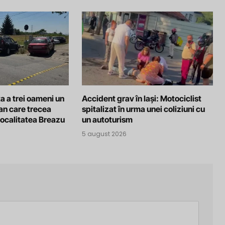
a a trei oameni un
Accident grav în Iași: Motociclist
an care trecea
spitalizat în urma unei coliziuni cu
localitatea Breazu
un autoturism
5 august 2026