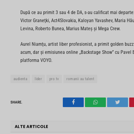
După ce au primit 3 sau 4 de DA, s-au calificat mai departe
Victor Graneţki, Act4Slovakia, Kaloyan Yavashev, Maria Hăul
Levina, Roberto Bunea, Marius Mateş şi Mega Crew.
Aurel Niamţu, artist liber profesionist, a primit golden bu
acum, dar şi emisiunea online „Backstage Show” cu Pavel Ba
platforma VOYO.
audienta
lider
pro tv
romanii au talent
SHARE.
Facebook
WhatsApp
Twitter
ALTE ARTICOLE