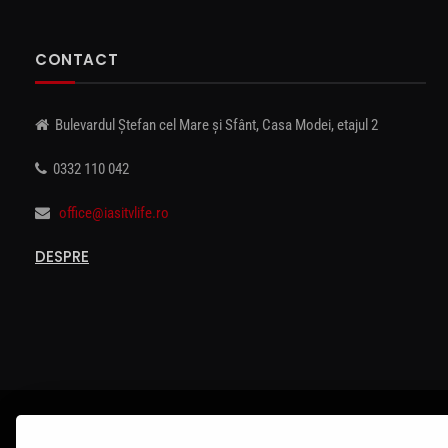
CONTACT
Bulevardul Ștefan cel Mare și Sfânt, Casa Modei, etajul 2
0332 110 042
office@iasitvlife.ro
DESPRE