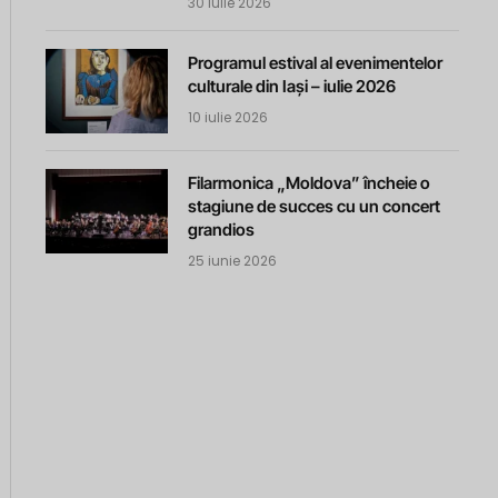
30 iulie 2026
Programul estival al evenimentelor
culturale din Iași – iulie 2026
10 iulie 2026
Filarmonica „Moldova” încheie o
stagiune de succes cu un concert
grandios
25 iunie 2026
m