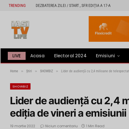
TRENDING
DEZBATEREA ZILEI / START , SFR EDIȚIA A 17-A
LIVE
Acasa
Electoral 2024
Emisiuni
»
»
»
Home
Știri
SHOWBIZ
Lider de audienţă cu 2,4 milioane de telespectato
SHOWBIZ
Lider de audienţă cu 2,4 m
ediţia de vineri a emisiuni
19 martie 2022
Niciun comentariu
1 Min Read