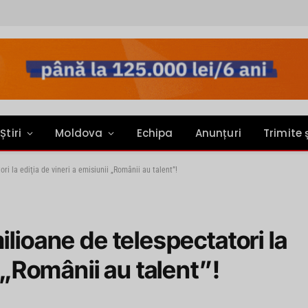
Știri
Moldova
Echipa
Anunțuri
Trimite 
ri la ediţia de vineri a emisiunii „Românii au talent”!
ilioane de telespectatori la
i „Românii au talent”!