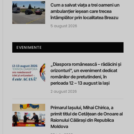
Cum a salvat viața a trei oameni un
ambulanțier ieșean care trecea
întâmplător prin localitatea Breazu
5 august 2026
EVENIMENTE
„Diaspora românească – rădăcini și
orizonturi”, un eveniment dedicat
românilor de pretutindeni, în
perioada 12 – 13 august la Iași
2 august 2026
Primarul Iașului, Mihai Chirica, a
primit titlul de Cetățean de Onoare al
Raionului Călărași din Republica
Moldova