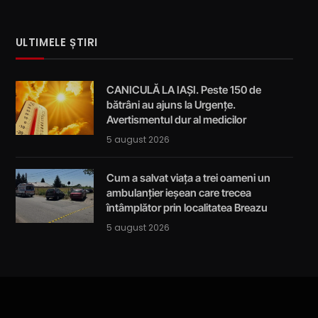
ULTIMELE ȘTIRI
CANICULĂ LA IAȘI. Peste 150 de
bătrâni au ajuns la Urgențe.
Avertismentul dur al medicilor
5 august 2026
Cum a salvat viața a trei oameni un
ambulanțier ieșean care trecea
întâmplător prin localitatea Breazu
5 august 2026