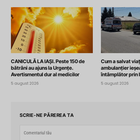
CANICULĂ LA IAȘI. Peste 150 de
Cum a salvat viaț
bătrâni au ajuns la Urgențe.
ambulanțier ieșe
Avertismentul dur al medicilor
întâmplător prin 
5 august 2026
5 august 2026
SCRIE-NE PĂREREA TA