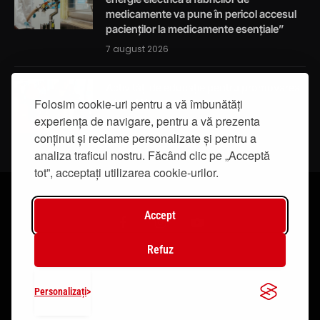
medicamente va pune în pericol accesul
pacienților la medicamente esențiale”
7 august 2026
Activități de educație pentru promovarea
Folosim cookie-uri pentru a vă îmbunătăți
integrității
experiența de navigare, pentru a vă prezenta
7 august 2026
conținut și reclame personalizate și pentru a
analiza traficul nostru. Făcând clic pe „Acceptă
tot”, acceptați utilizarea cookie-urilor.
Accept
Facebook
Instagram
YouTube
Refuz
© 2019 - IasiTV Life. Toate drepturile rezervate.
Personalizați
Creat de