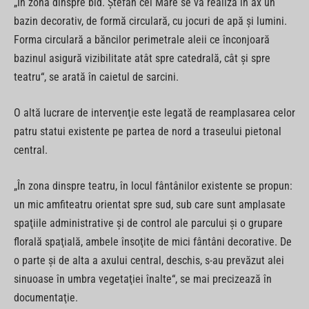
„În zona dinspre bld. Ştefan cel Mare se va realiza în ax un
bazin decorativ, de formă circulară, cu jocuri de apă şi lumini.
Forma circulară a băncilor perimetrale aleii ce înconjoară
bazinul asigură vizibilitate atât spre catedrală, cât şi spre
teatru“, se arată în caietul de sarcini.
O altă lucrare de intervenţie este legată de reamplasarea celor
patru statui existente pe partea de nord a traseului pietonal
central.
„În zona dinspre teatru, în locul fântânilor existente se propun:
un mic amfiteatru orientat spre sud, sub care sunt amplasate
spaţiile administrative şi de control ale parcului şi o grupare
florală spaţială, ambele însoţite de mici fântâni decorative. De
o parte şi de alta a axului central, deschis, s-au prevăzut alei
sinuoase în umbra vegetaţiei înalte“, se mai precizează în
documentaţie.