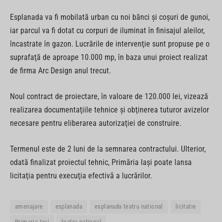
Esplanada va fi mobilată urban cu noi bănci şi coşuri de gunoi,
iar parcul va fi dotat cu corpuri de iluminat în finisajul aleilor,
încastrate în gazon. Lucrările de intervenţie sunt propuse pe o
suprafaţă de aproape 10.000 mp, în baza unui proiect realizat
de firma Arc Design anul trecut.
Noul contract de proiectare, în valoare de 120.000 lei, vizează
realizarea documentaţiile tehnice şi obţinerea tuturor avizelor
necesare pentru eliberarea autorizaţiei de construire.
Termenul este de 2 luni de la semnarea contractului. Ulterior,
odată finalizat proiectul tehnic, Primăria Iaşi poate lansa
licitaţia pentru execuţia efectivă a lucrărilor.
amenajare
esplanada
esplanada teatru national
licitatie
Primaria Iasi
teatru national