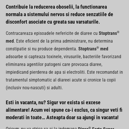
Contribuie la reducerea oboselii, la functionarea
normala a sistemului nervos si reduce senzatiile de
disconfort asociate cu greata sau varsaturile.
®
Contracareaza episoadele nefericite de diaree cu
Stoptrans
med
. Este eficient de la prima administrare, nu determina
®
constipatie si nu produce dependenta.
Stoptrans
med
adsoarbe si capteaza toxinele, virusurile, bacteriile favorizand
eliminarea agentilor patogeni care provoaca diaree,
impiedicand pierderea de apa si electroliti. Este recomandat in
tratamentul simptomatic al diareei acute si cronice la copii
(inclusiv nou-nascuti) si adulti.
Esti in vacanta, nu? Sigur vor exista si excese
alimentare! Acum vei spune ca-i exclus, ca singur veti fi
moderati in toate… Asteapta doar sa ajungi in vacanta!
®