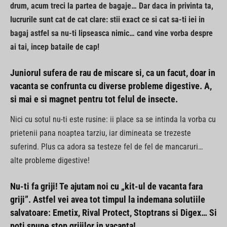
drum, acum treci la partea de bagaje… Dar daca in privinta ta,
lucrurile sunt cat de cat clare: stii exact ce si cat sa-ti iei in
bagaj astfel sa nu-ti lipseasca nimic… cand vine vorba despre
ai tai, incep bataile de cap!
Juniorul sufera de rau de miscare si, ca un facut, doar in
vacanta se confrunta cu diverse probleme digestive. A,
si mai e si magnet pentru tot felul de insecte.
Nici cu sotul nu-ti este rusine: ii place sa se intinda la vorba cu
prietenii pana noaptea tarziu, iar dimineata se trezeste
suferind. Plus ca adora sa testeze fel de fel de mancaruri…
alte probleme digestive!
Nu-ti fa griji! Te ajutam noi cu „kit-ul de vacanta fara
griji”. Astfel vei avea tot timpul la indemana solutiile
salvatoare: Emetix, Rival Protect, Stoptrans si Digex… Si
poti spune stop grijilor in vacanta!