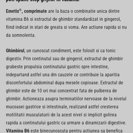
®
Emetix
, comprimate
are la baza o combinatie unica dintre
vitamina B6 si extractul de ghimbir standardizat in gingerol,
fiind indicat in stari de greata si voma. Are actiune rapida si nu
da somnolenta.
Ghimbirul
, un cunoscut condiment, este folosit si ca tonic
digestiv. Prin continutul sau de gingerol, extractul de ghimbir
grabeste propulsia continutului gastric spre intestine,
indepartand astfel una din cauzele ce contribuie la aparitia
disconfortului abdominal dupa mesele copioase. Extractul de
ghimbir este de 10 ori mai concentrat fata de pulberea de
ghimbir. Actioneaza asupra terminatiilor nervoase de la nivelul
mucoasei gastrice si intestinale, realizand astfel cresterea
motilitatii musculaturii de la acest nivel si implicit golirea
rapida a continutului gastric ca urmare a dinamizarii digestive.
Vitamina B6
este binecunoscuta pentru actiunea sa benefica