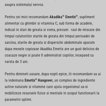
asupra sistemului nervos.
®
®
Pentru cei mici recomandam
Akadika
Emetix
, supliment
alimentar cu ghimbir si vitamina C, sub forma de acadele,
indicat in stari de greata si voma, precum: raul de miscare din
timpul calatoriilor starile de greata din timpul perioadei de
sarcina, starile de greata si dispersiile abdominale aparute
dupa mesele copioase Akadika Emetix are un gust delicios de
coacaze negre si poate fi administrat copiilor, incepand cu
varsta de 3 ani.
Pentru dimineti usoare, dupa nopti epice, iti recomandam sa ai
®
la indemana
Emetix
Hangover
,
un complex de ingrediente
active naturale si vitamine care ajuta organismul sa-si
mobilizeze resursele fizice si mentale in scopul functionarii la
parametrii optimi.