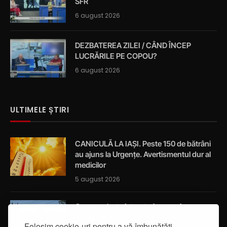
SFR
6 august 2026
DEZBATEREA ZILEI / CÂND ÎNCEP
LUCRĂRILE PE COPOU?
6 august 2026
ULTIMELE ȘTIRI
CANICULĂ LA IAȘI. Peste 150 de bătrâni
au ajuns la Urgențe. Avertismentul dur al
medicilor
5 august 2026
Cum a salvat viața a trei oameni un
ambulanțier ieșean care trecea
Folosim cookie-uri pentru a vă îmbunătăți