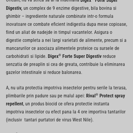
Oricum, nu va strica sa ai la indemana
Digex
Forte Super
Digestiv,
un complex de 9 enzime digestive, bila bovina si
ghimbir – ingrediente naturale combinate intr-o formula
inovatoare ce combate eficient indigestia dupa mese copioase,
fiind un aliat de nadejde in timpul vacantelor. Asigura o
digestie completa a nei largi varietati de alimente, precum si a
mancarurilor ce asociaza alimentele proteice cu sursele de
®
carbohidrati si lipide.
Digex
Forte Super Digestiv
reduce
senzatia de preaplin si cea de greata, contribuie la eliminarea
gazelor intestinale si reduce balonarea.
A, nu uita protectia impotriva insectelor pentru serile la terasa,
®
plimbarile prin padure sau pe malul apei:
Rival
Protect spray
repellent
, un produs biocid ce ofera protectie instanta
impotriva insectelor cu efect pana la 4 ore importiva tantarilor
(inclusiv tantari purtatori de virus West Nile).