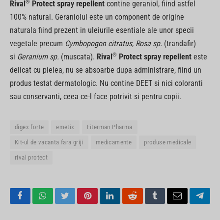
®
Rival
Protect spray repellent
contine geraniol, fiind astfel
100% natural. Geraniolul este un component de origine
naturala fiind prezent in uleiurile esentiale ale unor specii
vegetale precum
Cymbopogon citratus
,
Rosa sp.
(trandafir)
®
si
Geranium sp.
(muscata).
Rival
Protect spray repellent
este
delicat cu pielea, nu se absoarbe dupa administrare, fiind un
produs testat dermatologic. Nu contine DEET si nici coloranti
sau conservanti, ceea ce-l face potrivit si pentru copii.
digex forte
emetix
Fiterman Pharma
Kit-ul de vacanta fara griji
medicamente
produse medicale
rival protect
Facebook
WhatsApp
Twitter
Pinterest
LinkedIn
Reddit
Tumblr
Email
Tele